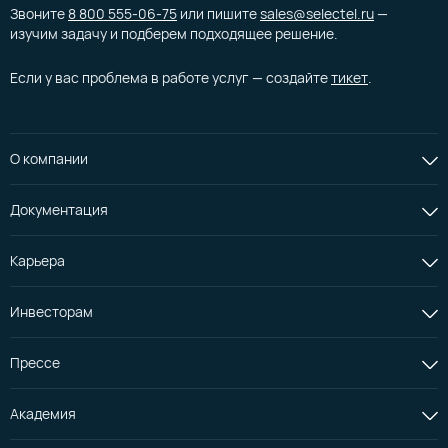
Звоните
8 800 555-06-75
или пишите
sales@selectel.ru
—
изучим задачу и подберем подходящее решение.
Выбрать услуги в панели
Сеть
Если у вас проблема в работе услуг — создайте
тикет
.
Подсеть
Приватная сеть
Публичная сеть
0,00 ₽
от 1,56 ₽
О компании
Как арендовать дешевый VPS/VDS-сервер
в России
Документация
Публичный IP-адрес
1.
Зарегистрируйтесь
в панели управления
Карьера
Selectel
Внести в расчет
Инвесторам
Прессе
Академия
Еще конфигурация