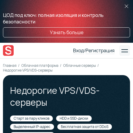
ЦОД под ключ: полная изоляция и контроль
безопасности
Узнать больше
Вход
Регистрация
/
Главная
Облачная платформа
Облачные серверы
Недорогие VPS/VDS-серверы
Недорогие VPS/VDS-
серверы
Старт за пару кликов
HDD и SSD-диски
Выделенный IP-адрес
Бесплатная защита от DDoS