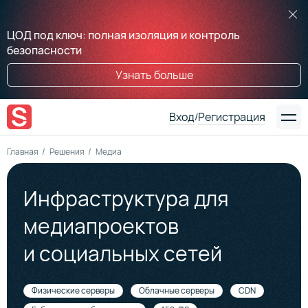
ЦОД под ключ: полная изоляция и контроль
безопасности
Узнать больше
Вход
Регистрация
/
Главная
Решения
Медиа
Инфраструктура для
медиапроектов
и социальных сетей
Физические серверы
Облачные серверы
CDN