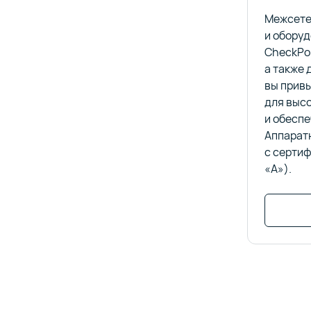
Межсетев
и обору
CheckPoi
а также 
вы привы
для высо
и обесп
Аппарат
с серти
«А»).