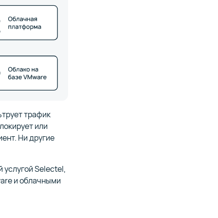
ьтрует трафик
локирует или
ент. Ни другие
услугой Selectel,
are и облачными