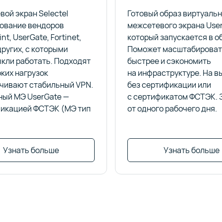
ой экран Selectel
Готовый образ виртуаль
дование вендоров
межсетевого экрана User
nt, UserGate, Fortinet,
который запускается в о
других, с которыми
Поможет масштабироват
кли работать. Подходят
быстрее и сэкономить
ких нагрузок
на инфраструктуре. На в
ечивают стабильный VPN.
без сертификации или
ный МЭ UserGate —
с сертификатом ФСТЭК. 
фикацией ФСТЭК (МЭ тип
от одного рабочего дня.
Узнать больше
Узнать больше