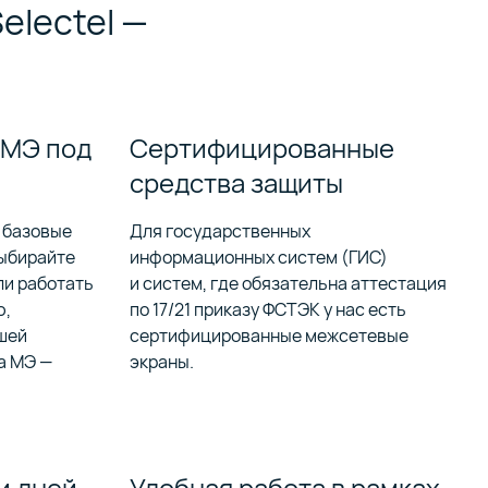
electel —
 МЭ под
Сертифицированные
средства защиты
 базовые
Для государственных
Выбирайте
информационных систем (ГИС)
ли работать
и систем, где обязательна аттестация
ю,
по 17/21 приказу ФСТЭК у нас есть
шей
сертифицированные межсетевые
а МЭ —
экраны.
и дней
Удобная работа в рамках