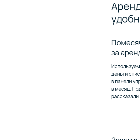
Аренд
удобн
Помеся
за арен
Используем
деньги спи
в панели уп
в месяц. По
рассказали
Защита