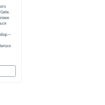
ного
Gate,
блаке.
ься
ыбор —
Запуск