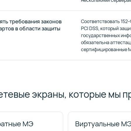
несколькими сервера
ять требования законов
Соответствовать 152-
артов в области защиты
PCI DSS, который защ
государственных инфо
обязательна аттестац
сертифицированные М
тевые экраны, которые мы п
ратные МЭ
Виртуальные М