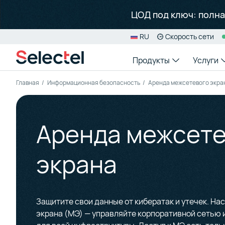
ЦОД под ключ: полна
RU
Скорость сети
EN
Продукты
Услуги
Главная
Информационная безопасность
Аренда межсетевого экра
Виртуал
Геораспр
С 2008 г
Инструме
Техобзор
с момен
трех нез
облачные
на инфра
техниче
Аренда межсете
и соотве
клиентов
экрана
Аренда 
Продукты
В Москве
Вебинар
с готовн
и резерв
и Ленин
Специал
Selectel
данных
для новы
Защитите свои данные от кибератак и утечек. Н
Об архит
экрана (МЭ) — управляйте корпоративной сетью 
продукт
Масштаб