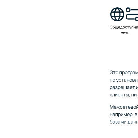
Это програ
по установл
разрешает и
клиенты, ни
Межсетевой 
например, 
базами дан