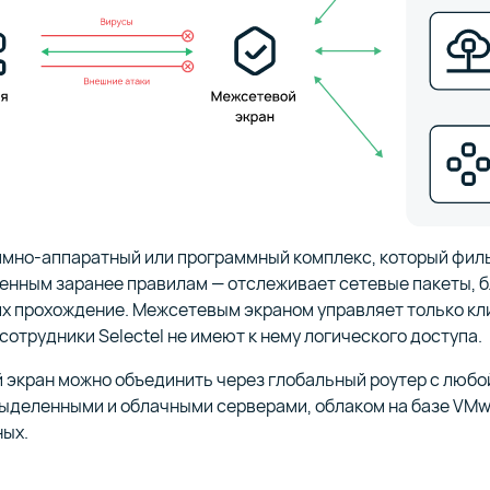
ммно-аппаратный или программный комплекс, который фил
енным заранее правилам — отслеживает сетевые пакеты, б
х прохождение. Межсетевым экраном управляет только кли
 сотрудники Selectel не имеют к нему логического доступа.
экран можно объединить через глобальный роутер с любой 
выделенными и облачными серверами, облаком на базе VMw
ных.