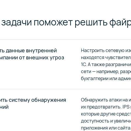
 задачи поможет решить файрв
ть данные внутренней
Настроить сетевую из
мпании от внешних угроз
находятся чувствител
1С. А также разгранич
сети — например, раз
бухгалтерии или адми
ить систему обнаружения
Обнаружить атаки на
ний
их предотвратить. IPS
которые другие средс
доступность и увелич
приложения или сайта