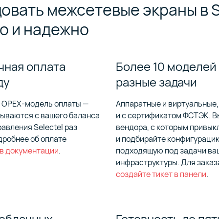
овать межсетевые экраны в S
о и надежно
чная оплата
Более 10 моделей
ду
разные задачи
 OPEX-модель оплаты —
Аппаратные и виртуальные,
сываются с вашего баланса
и с сертификатом ФСТЭК. 
равления Selectel раз
вендора, с которым привык
дробнее об оплате
и подбирайте конфигураци
в документации
.
подходящую под задачи ва
инфраструктуры. Для заказ
создайте тикет в панели
.
 облачных
Готовность до пят