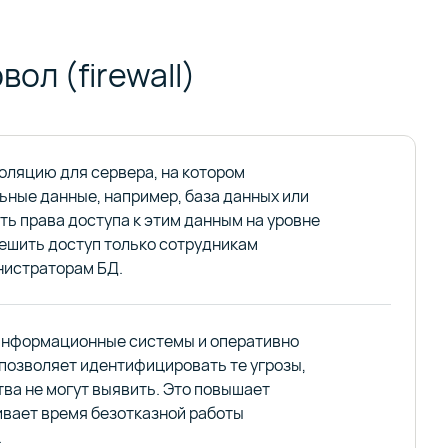
ол (firewall)
оляцию для сервера, на котором
ьные данные, например, база данных или
ить права доступа к этим данным на уровне
решить доступ только сотрудникам
нистраторам БД.
 информационные системы и оперативно
 позволяет идентифицировать те угрозы,
тва не могут выявить. Это повышает
ивает время безотказной работы
.