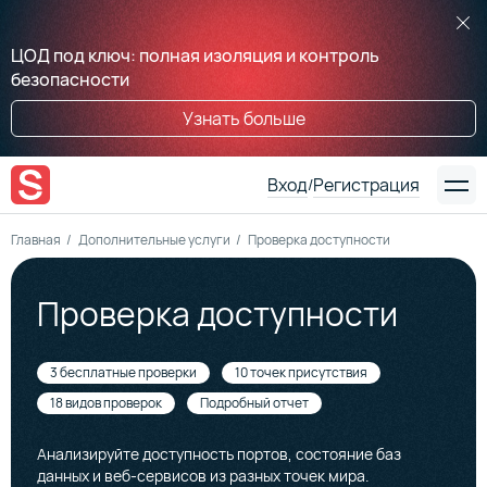
ЦОД под ключ: полная изоляция и контроль
безопасности
Узнать больше
Вход
Регистрация
/
Главная
Дополнительные услуги
Проверка доступности
Проверка доступности
3 бесплатные проверки
10 точек присутствия
18 видов проверок
Подробный отчет
Анализируйте доступность портов, состояние баз
данных и веб-сервисов из разных точек мира.