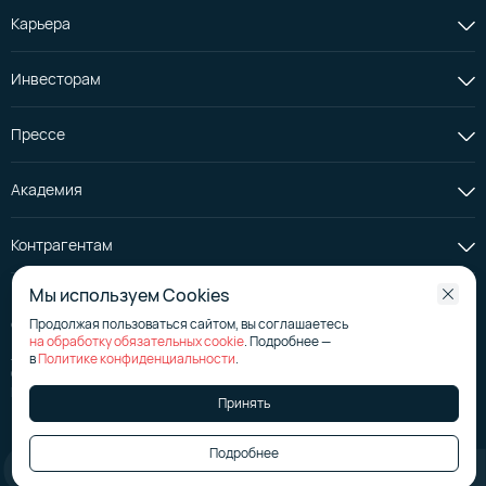
Карьера
Инвесторам
Прессе
Академия
Контрагентам
Мы используем Cookies
Продолжая пользоваться сайтом, вы соглашаетесь
© АО «Селектел», 2008—2026
на обработку обязательных cookie
. Подробнее —
Лицензия на телематические услуги
№ 176267
в
Политике конфиденциальности
.
Страница эмитента на сайте аккредитованного агентства
Политика в отношении обработки персональных данных
Принять
Подробнее