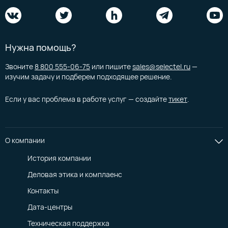
Анализирует трафик и фильтрует подозрительный.
Предотвращает целевые атаки.
От 36 000 ₽/мес.
Нужна помощь?
Звоните
8 800 555-06-75
или пишите
sales@selectel.ru
—
изучим задачу и подберем подходящее решение.
Если у вас проблема в работе услуг — создайте
тикет
.
Организовать сеть
Анна Ушакова
Доставляйте контент до пользователей быстро и не
Что такое виртуальные
О компании
переживайте из-за больших нагрузок на сеть — наши продукты
облачные сети
помогут ускорить доставку и распределять трафик.
История компании
12 декабря 2023
Деловая этика и комплаенс
Популярно 🔥
Контакты
Глобальный роутер
Дата-центры
Связывает физическую и облачную
Техническая поддержка
инфраструктуру в изолированную приватную сеть.