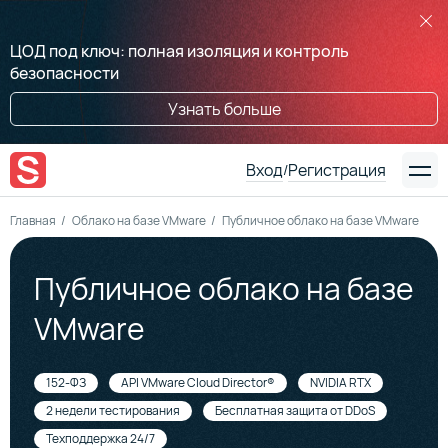
ЦОД под ключ: полная изоляция и контроль
безопасности
Узнать больше
Вход
Регистрация
/
Главная
Облако на базе VMware
Публичное облако на базе VMware
Публичное облако на базе
VMware
152-ФЗ
API VMware Cloud Director®
NVIDIA RTX
2 недели тестирования
Бесплатная защита от DDoS
Техподдержка 24/7