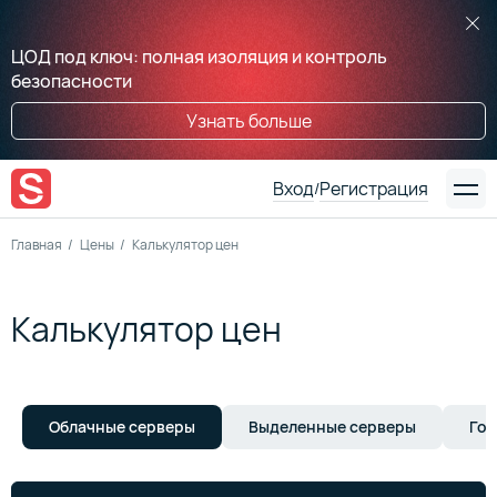
ЦОД под ключ: полная изоляция и контроль
безопасности
Узнать больше
Вход
Регистрация
/
Главная
Цены
Калькулятор цен
Калькулятор цен
Облачные серверы
Выделенные серверы
Гот