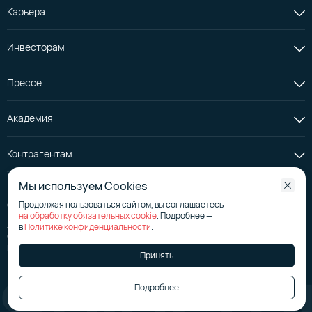
Карьера
Инвесторам
Прессе
Академия
Контрагентам
Мы используем Cookies
Продолжая пользоваться сайтом, вы соглашаетесь
© АО «Селектел», 2008—2026
на обработку обязательных cookie
. Подробнее —
Лицензия на телематические услуги
№ 176267
в
Политике конфиденциальности
.
Страница эмитента на сайте аккредитованного агентства
Политика в отношении обработки персональных данных
Принять
Подробнее