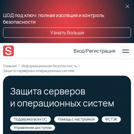
ЦОД под ключ: полная изоляция и контроль
безопасности
Узнать больше
Вход
Регистрация
/
Главная
Информационная безопасность
Защита серверов и операционных систем
Защита серверов
и операционных систем
Поддержка всех ОС
Помощь с настройкой
ФСТЭК
Управление доступом