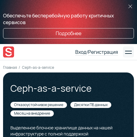
Обеспечьте бесперебойную работу критичных
сервисов
Подробнее
Вход
Регистрация
/
Главная
Ceph-as-a-service
Ceph-as-a-service
Отказоустойчивое решение
Десятки ПБ данных
Месяц на внедрение
Выделенное блочное хранилище данных на нашей
инфраструктуре c полной поддержкой