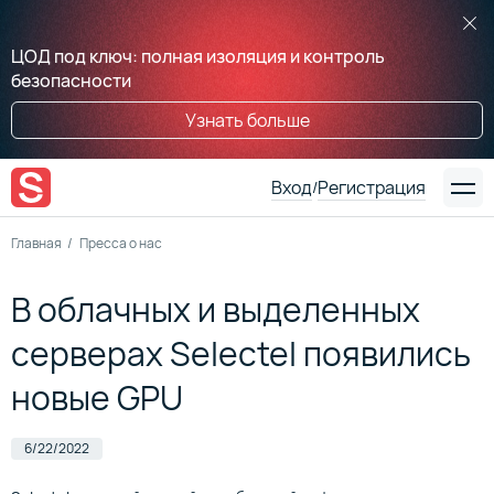
ЦОД под ключ: полная изоляция и контроль
безопасности
Узнать больше
Вход
Регистрация
/
Главная
Пресса о нас
В облачных и выделенных
серверах Selectel появились
новые GPU
6/22/2022