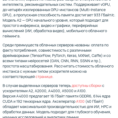
интеллекта, рекомендательных систем. Поддерживает vGPU,
до четырёх изолированных GPU-инстансов (Multi-Instance
GPU), а пропускная способность памяти достигает 933 Гбайт/с.
Модель A2 — GPU начального уровня, который подходит для
простого инференса, видео и графики, периферийных
вычислений (ИИ, обработка видео), мобильного облачного
гейминга.
Среди преимуществ облачных серверов названы: оплата по
факту потребления, совместимость с различными
фреймворками (TensorFlow, PyTorch, Keras, MXNet, Caffe) и со
всеми типами нейросетей (GAN, CNN, RNN, SSNN и пр.),
простота масштабирования. Рассчитать стоимость облачного
инстанса с нужным типом ускорителя можно на
соответствующей
странице
.
В случае выделенных серверов теперь
доступны сборки
с
ускорителями А2, A2000, A4000, A5000 и A100.
Версия A4000 предлагает 16 Гбайт памяти GDDR6, 6144 ядра
CUDA и 192 тензорных ядра. Акселератор
A100
(40 Гбайт)
обладает максимальной производительностью для ИИ, HPC и
обработки данных. Модель подходит для глубокого обучения,
научных исследований и аналитики данных.