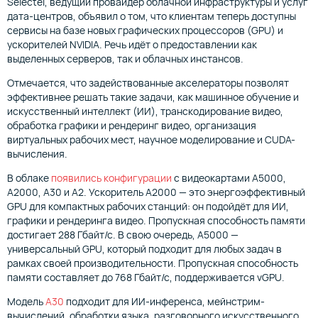
Selectel, ведущий провайдер облачной инфраструктуры и услуг
дата-центров, объявил о том, что клиентам теперь доступны
сервисы на базе новых графических процессоров (GPU) и
ускорителей NVIDIA. Речь идёт о предоставлении как
выделенных серверов, так и облачных инстансов.
Отмечается, что задействованные акселераторы позволят
эффективнее решать такие задачи, как машинное обучение и
искусственный интеллект (ИИ), транскодирование видео,
обработка графики и рендеринг видео, организация
виртуальных рабочих мест, научное моделирование и CUDA-
вычисления.
В облаке
появились конфигурации
с видеокартами А5000,
А2000, А30 и A2. Ускоритель A2000 — это энергоэффективный
GPU для компактных рабочих станций: он подойдёт для ИИ,
графики и рендеринга видео. Пропускная способность памяти
достигает 288 Гбайт/с. В свою очередь, A5000 —
универсальный GPU, который подходит для любых задач в
рамках своей производительности. Пропускная способность
памяти составляет до 768 Гбайт/с, поддерживается vGPU.
Модель
A30
подходит для ИИ-инференса, мейнстрим-
вычислений, обработки языка, разговорного искусственного