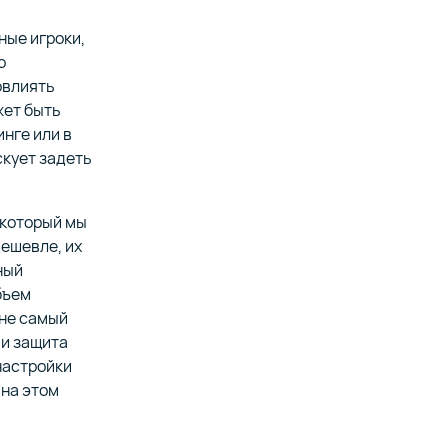
ные игроки,
о
овлиять
жет быть
инге или в
скует задеть
 который мы
дешевле, их
ный
бъем
 не самый
 и защита
настройки
 на этом