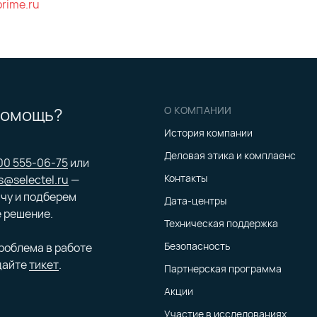
prime.ru
помощь?
О КОМПАНИИ
История компании
Деловая этика и комплаенс
00 555-06-75
или
Контакты
s@selectel.ru
—
чу и подберем
Дата-центры
 решение.
Техническая поддержка
Безопасность
проблема в работе
дайте
тикет
.
Партнерская программа
Акции
Участие в исследованиях