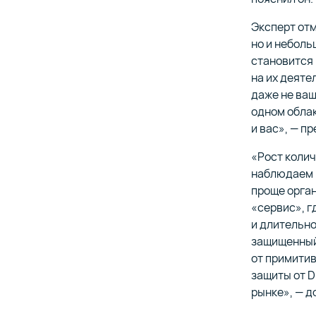
Эксперт отм
но и неболь
становится
на их деяте
даже не ваш
одном облак
и вас», — п
«Рост колич
наблюдаем п
проще орга
«сервис», г
и длительно
защищенный 
от примитив
защиты от D
рынке», — д