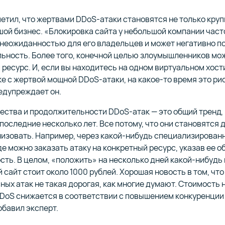
етил, что жертвами DDoS-атаки становятся не только круп
шой бизнес. «Блокировка сайта у небольшой компании част
 неожиданностью для его владельцев и может негативно п
льность. Более того, конечной целью злоумышленников мо
 ресурс. И, если вы находитесь на одном виртуальном хост
е с жертвой мощной DDoS-атаки, на какое-то время это ри
редупреждает он.
ества и продолжительности DDoS-атак — это общий тренд,
оследние несколько лет. Все потому, что они становятся 
низовать. Например, через какой-нибудь специализирован
де можно заказать атаку на конкретный ресурс, указав ее о
сть. В целом, «положить» на несколько дней какой-нибудь
сайт стоит около 1000 рублей. Хорошая новость в том, что
ных атак не такая дорогая, как многие думают. Стоимость 
DoS снижается в соответствии с повышением конкуренции
обавил эксперт.