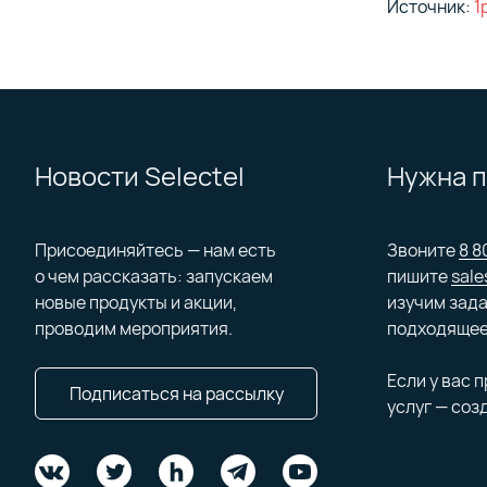
Источник:
1
Новости Selectel
Нужна 
Присоединяйтесь — нам есть
Звоните
8 8
о чем рассказать: запускаем
пишите
sale
новые продукты и акции,
изучим зада
проводим мероприятия.
подходящее
Если у вас 
Подписаться на рассылку
услуг — соз