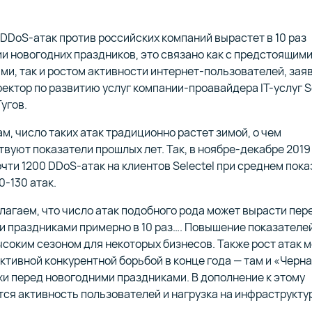
м ценообразованием,
ция защиты от сетевых атак
на инфраструктуре Selectel
Перенос ваших проектов и 
ой FTP и S3 API
кционированного доступа
premise
на инфраструктуру Selectel
DDoS-атак против российских компаний вырастет в 10 раз
 наши продукты и услуги
Выплачиваем до 15% от су
и новогодних праздников, это связано как с предстоящим
 вами
оказанных услуг привлече
и, так и ростом активности интернет-пользователей, зая
клиенту
ьные выделенные серверы
Сервис для запуска и упра
ектор по развитию услуг компании-проавайдера IT-услуг S
нтрах уровня Tier III
в облаке Selectel
угов.
енты для построения
ческих систем и платформ
Продукты для разработки Cl
 ключевыми финансовыми
ам, число таких атак традиционно растет зимой, о чем
ки данных
приложений
елями
вуют показатели прошлых лет. Так, в ноябре-декабре 2019
чти 1200 DDoS-атак на клиентов Selectel при среднем пок
0-130 атак.
 Selectel для автоматизации
ной интеграции и доставки
Серверы в сторонних дата-
агаем, что число атак подобного рода может вырасти пер
или ваших серверных
и праздниками примерно в 10 раз…. Повышение показателе
ысоким сезоном для некоторых бизнесов. Также рост атак 
ктивной конкурентной борьбой в конце года — там и «Черна
ния для сохранности данных
и перед новогодними праздниками. В дополнение к этому
бизнеса
ся активность пользователей и нагрузка на инфраструктур