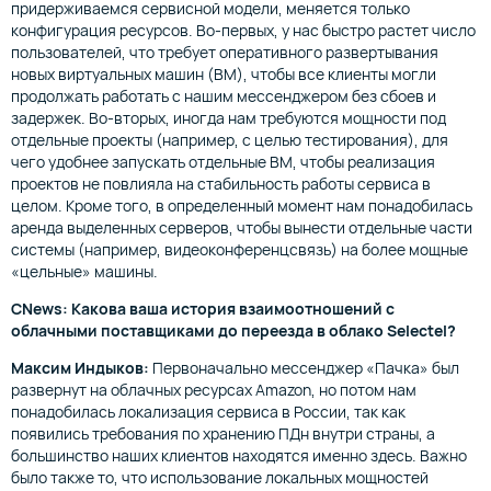
придерживаемся сервисной модели, меняется только
конфигурация ресурсов. Во-первых, у нас быстро растет число
пользователей, что требует оперативного развертывания
новых виртуальных машин (ВМ), чтобы все клиенты могли
продолжать работать с нашим мессенджером без сбоев и
задержек. Во-вторых, иногда нам требуются мощности под
отдельные проекты (например, с целью тестирования), для
чего удобнее запускать отдельные ВМ, чтобы реализация
проектов не повлияла на стабильность работы сервиса в
целом. Кроме того, в определенный момент нам понадобилась
аренда выделенных серверов, чтобы вынести отдельные части
системы (например, видеоконференцсвязь) на более мощные
«цельные» машины.
CNews: Какова ваша история взаимоотношений с
облачными поставщиками до переезда в облако Selectel?
Максим Индыков:
Первоначально мессенджер «Пачка» был
развернут на облачных ресурсах Amazon, но потом нам
понадобилась локализация сервиса в России, так как
появились требования по хранению ПДн внутри страны, а
большинство наших клиентов находятся именно здесь. Важно
было также то, что использование локальных мощностей