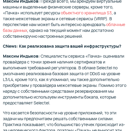
Максим Индыков:
Прежде всего, мы арендуем виртуальные
машины и выделенные физические серверы, кроме того,
«Пачка» использует ресурсы
объектного хранилища S3
, а
также межсетевые экраны и сетевые сервисы (VRRP). В
перспективе нам может быть интересно арендовать
облачные
базы данных
, однако на текущий момент нам достаточно
собственноручно настроенных решений.
CNews: Как реализована защита вашей инфраструктуры?
Максим Индыков:
Специалисты сервиса «Пачка» оценивали
провайдера с точки зрения наличия сертификатов и
выполнения требований регуляторов. В облаке Selectel по
умолчанию реализована базовая защита от DDoS на уровне
L3/L4, кроме того, как я упоминал, мы также дополнительно
приобретаем у провайдера межсетевые экраны. Помимо этого
наряду с собственными средствами резервирования мы
дополнительно используем инструменты бэкапа, которые
предоставляет Selectel.
Что касается безопасности на уровне приложений, то эти
задачи мы предпочитаем решать собственными силами.
Практика показывает, что большинство утечек происходит из-
за человеческого фактора, поэтому «Пачка» не выносит эти