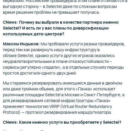
нереально. Российские провайдеры в этом плане отличаются в
выгодную сторону – в Selectel даже по сложным вопросам
время решения проблем не превышает получаса.
CNews: Почему вы выбрали в качестве партнера именно
Selectel? И есть ли у вас планы по диверсификации
используемых дата-центров?
Максим Индыков:
Мы пробовали услуги разных провайдеров,
перед тем как развернуть нашу инфраструктуру в
облаке Selectel, однако услуги других игроков оказались
неудовлетворительными в плане отказоустойчивости –
сервисы регулярно «падали», а в отдельных случаях периоды
простоя достигали одного-двух дней.
Мы стараемся резервировать имеющиеся данные в двойном
или даже тройном объеме, для этого «Пачка» использует
различные площадки Selectel в Москве и Санкт-Петербурге, а
для резервирования сетевой инфраструктуры «Пачка»
применяет технологию VRRP (Virtual Router Redundancy
Protocol) — протокол резервирования маршрутизатора.
CNews: Какие именно услуги вы приобретаете у Selectel?