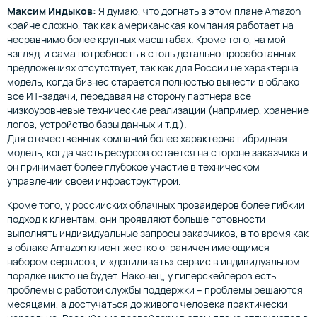
Максим Индыков:
Я думаю, что догнать в этом плане Amazon
крайне сложно, так как американская компания работает на
несравнимо более крупных масштабах. Кроме того, на мой
взгляд, и сама потребность в столь детально проработанных
предложениях отсутствует, так как для России не характерна
модель, когда бизнес старается полностью вынести в облако
все ИТ-задачи, передавая на сторону партнера все
низкоуровневые технические реализации (например, хранение
логов, устройство базы данных и т.д.).
Для отечественных компаний более характерна гибридная
модель, когда часть ресурсов остается на стороне заказчика и
он принимает более глубокое участие в техническом
управлении своей инфраструктурой.
Кроме того, у российских облачных провайдеров более гибкий
подход к клиентам, они проявляют больше готовности
выполнять индивидуальные запросы заказчиков, в то время как
в облаке Amazon клиент жестко ограничен имеющимся
набором сервисов, и «допиливать» сервис в индивидуальном
порядке никто не будет. Наконец, у гиперскейлеров есть
проблемы с работой службы поддержки – проблемы решаются
месяцами, а достучаться до живого человека практически