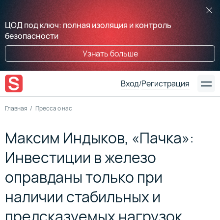
ЦОД под ключ: полная изоляция и контроль
безопасности
Узнать больше
Вход
Регистрация
/
Главная
Пресса о нас
Максим Индыков, «Пачка»:
Инвестиции в железо
оправданы только при
наличии стабильных и
предсказуемых нагрузок