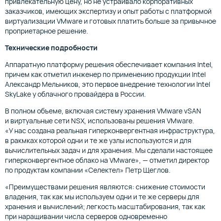
привлекательную цену, но не устраивало корпоративных
заказчиков, имеющих экспертизу и опыт работы с платформой
виртуализации VMware и готовых платить больше за привычное
проприетарное решение.
Технические подробности
Аппаратную платформу решения обеспечивает компания Intel,
причем как отметил инженер по применению продукции Intel
Александр Мельников, это первое внедрение технологии Intel
SkyLake у облачного провайдера в России.
В полном объеме, включая систему хранения VMware vSAN
и виртуальные сети NSX, использованы решения VMware.
«У нас создана реальная гиперконвергентная инфраструктура,
в ракмках которой одни и те же узлы используются и для
вычислительных задач и для хранения. Мы сделали настоящее
гиперконвергентное облако на VMware», — отметил директор
по продуктам компании «Селектел» Петр Щеглов.
«Преимуществами решения являются: снижение стоимости
владения, так как мы используем одни и те же серверы для
хранения и вычислений; легкость масштабирования, так как
при наращивании числа серверов одновременно