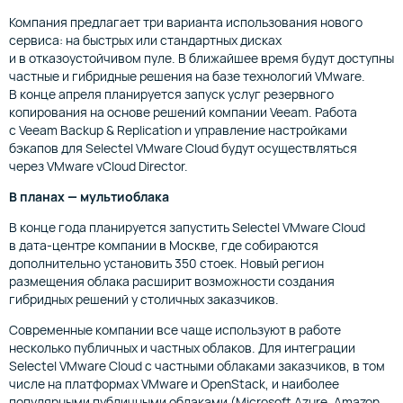
Компания предлагает три варианта использования нового
сервиса: на быстрых или стандартных дисках
и в отказоустойчивом пуле. В ближайшее время будут доступны
частные и гибридные решения на базе технологий VMware.
В конце апреля планируется запуск услуг резервного
копирования на основе решений компании Veeam. Работа
с Veeam Backup & Replication и управление настройками
бэкапов для Selectel VMware Cloud будут осуществляться
через VMware vCloud Director.
В планах — мультиоблака
В конце года планируется запустить Selectel VMware Cloud
в дата-центре компании в Москве, где собираются
дополнительно установить 350 стоек. Новый регион
размещения облака расширит возможности создания
гибридных решений у столичных заказчиков.
Современные компании все чаще используют в работе
несколько публичных и частных облаков. Для интеграции
Selectel VMware Cloud с частными облаками заказчиков, в том
числе на платформах VMware и OpenStack, и наиболее
популярными публичными облаками (Microsoft Azure, Amazon