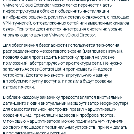
VMware vCloud Extender можно легко перенести часть
инфраструктуры в облако и объединить инсталляции
в гибридное решение, реализуя сетевую связность с помощью
VPN-туннелей, оптоволоконных сетей или выделенных каналов
связи. При этом достигается интеграция систем на уровне
управляющего центра VMware vCloud Director.
Для обеспечения безопасности используется технология
распределенного межсетевого экрана (Distributed Firewall),
позволяющая производить настройку правил на уровне
приложений, абстрагируясь от архитектуры сети. Не нужно
заполнять Access Control List и прописывать IP-адреса
устройств. Достаточно внести виртуальную машину
в требуемую группу доступа, и правила будут созданы
автоматически.
В облаке каждому заказчику предоставляется виртуальный
дата-центр и один виртуальный маршрутизатор (edge-роутер)
для самостоятельной настройки правил маршрутизации,
создания DMZ, трансляции адресов и проброса портов.
С помощью маршрутизатора можно поднимать VPN-туннели
до своих площадок и терминальных устройств, причем делать
в полуавтоматическом режиме.