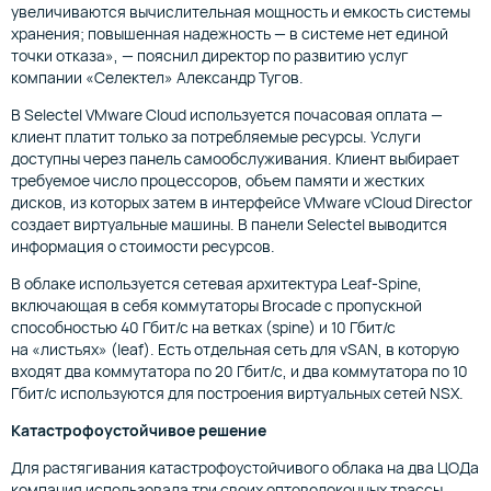
увеличиваются вычислительная мощность и емкость системы
хранения; повышенная надежность — в системе нет единой
точки отказа», — пояснил директор по развитию услуг
компании «Селектел» Александр Тугов.
В Selectel VMware Cloud используется почасовая оплата —
клиент платит только за потребляемые ресурсы. Услуги
доступны через панель самообслуживания. Клиент выбирает
требуемое число процессоров, объем памяти и жестких
дисков, из которых затем в интерфейсе VMware vCloud Director
создает виртуальные машины. В панели Selectel выводится
информация о стоимости ресурсов.
В облаке используется сетевая архитектура Leaf-Spine,
включающая в себя коммутаторы Brocade c пропускной
способностью 40 Гбит/с на ветках (spine) и 10 Гбит/с
на «листьях» (leaf). Есть отдельная сеть для vSAN, в которую
входят два коммутатора по 20 Гбит/с, и два коммутатора по 10
Гбит/с используются для построения виртуальных сетей NSX.
Катастрофоустойчивое решение
Для растягивания катастрофоустойчивого облака на два ЦОДа
компания использовала три своих оптоволоконных трассы,