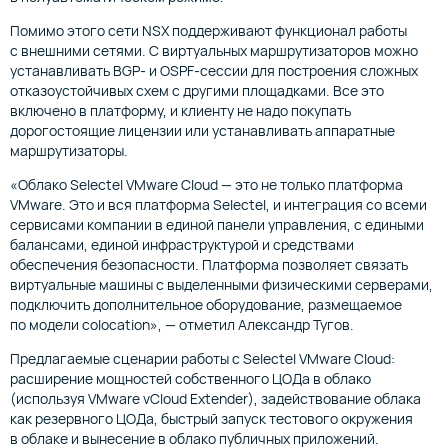
Помимо этого сети NSX поддерживают функционал работы
с внешними сетями. С виртуальных маршрутизаторов можно
устанавливать BGP- и OSPF-сессии для построения сложных
отказоустойчивых схем с другими площадками. Все это
включено в платформу, и клиенту не надо покупать
дорогостоящие лицензии или устанавливать аппаратные
маршрутизаторы.
«Облако Selectel VMware Cloud — это не только платформа
VMware. Это и вся платформа Selectel, и интеграция со всеми
сервисами компании в единой панели управления, с едиными
балансами, единой инфраструктурой и средствами
обеспечения безопасности. Платформа позволяет связать
виртуальные машины с выделенными физическими серверами,
подключить дополнительное оборудование, размещаемое
по модели colocation», — отметил Александр Тугов.
Предлагаемые сценарии работы с Selectel VMware Cloud:
расширение мощностей собственного ЦОДа в облако
(используя VMware vCloud Extender), задействование облака
как резервного ЦОДа, быстрый запуск тестового окружения
в облаке и вынесение в облако публичных приложений.