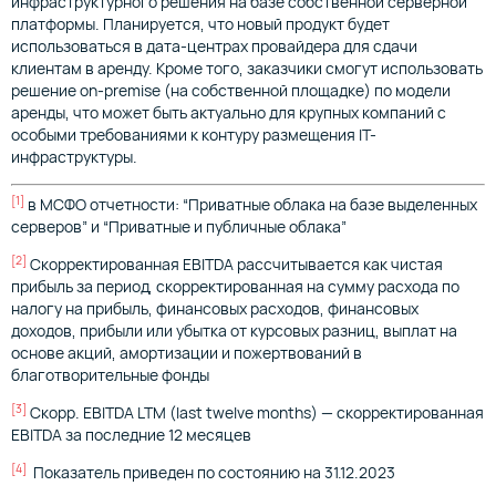
инфраструктурного решения на базе собственной серверной
платформы. Планируется, что новый продукт будет
использоваться в дата-центрах провайдера для сдачи
клиентам в аренду. Кроме того, заказчики смогут использовать
решение on-premise (на собственной площадке) по модели
аренды, что может быть актуально для крупных компаний с
особыми требованиями к контуру размещения IT-
инфраструктуры.
[1]
в МСФО отчетности: “Приватные облака на базе выделенных
серверов” и “Приватные и публичные облака”
[2]
Скорректированная EBITDA рассчитывается как чистая
прибыль за период, скорректированная на сумму расхода по
налогу на прибыль, финансовых расходов, финансовых
доходов, прибыли или убытка от курсовых разниц, выплат на
основе акций, амортизации и пожертвований в
благотворительные фонды
[3]
Скорр. EBITDA LTM (last twelve months) — скорректированная
EBITDA за последние 12 месяцев
[4]
Показатель приведен по состоянию на 31.12.2023