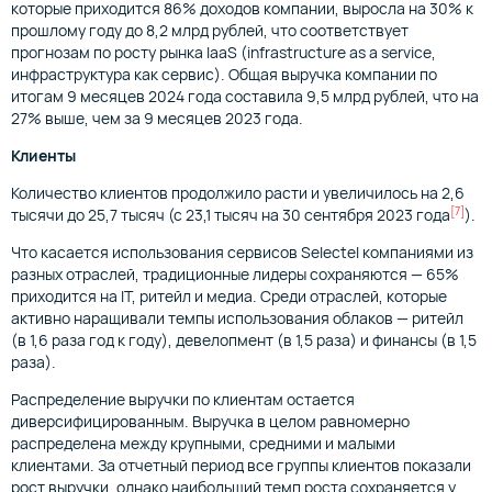
которые приходится 86% доходов компании, выросла на 30% к
прошлому году до 8,2 млрд рублей, что соответствует
прогнозам по росту рынка IaaS (infrastructure as a service,
инфраструктура как сервис). Общая выручка компании по
итогам 9 месяцев 2024 года составила 9,5 млрд рублей, что на
27% выше, чем за 9 месяцев 2023 года.
Клиенты
Количество клиентов продолжило расти и увеличилось на 2,6
[7]
тысячи до 25,7 тысяч (с 23,1 тысяч на 30 сентября 2023 года
).
Что касается использования сервисов Selectel компаниями из
разных отраслей, традиционные лидеры сохраняются — 65%
приходится на IT, ритейл и медиа. Среди отраслей, которые
активно наращивали темпы использования облаков — ритейл
(в 1,6 раза год к году), девелопмент (в 1,5 раза) и финансы (в 1,5
раза).
Распределение выручки по клиентам остается
диверсифицированным. Выручка в целом равномерно
распределена между крупными, средними и малыми
клиентами. За отчетный период все группы клиентов показали
рост выручки, однако наибольший темп роста сохраняется у