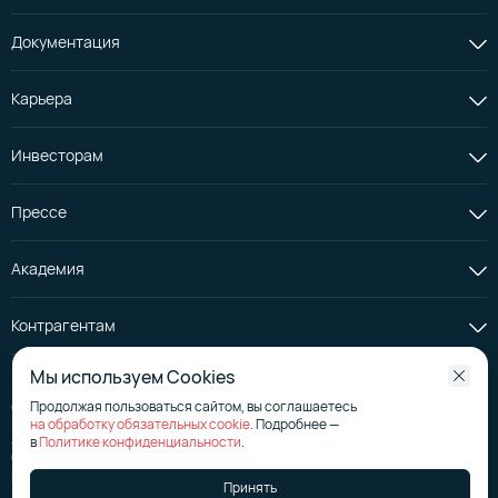
Документация
Карьера
Инвесторам
Прессе
Академия
Контрагентам
Мы используем Cookies
Продолжая пользоваться сайтом, вы соглашаетесь
© АО «Селектел», 2008—2026
на обработку обязательных cookie
. Подробнее —
Лицензия на телематические услуги
№ 176267
в
Политике конфиденциальности
.
Страница эмитента на сайте аккредитованного агентства
Политика в отношении обработки персональных данных
Принять