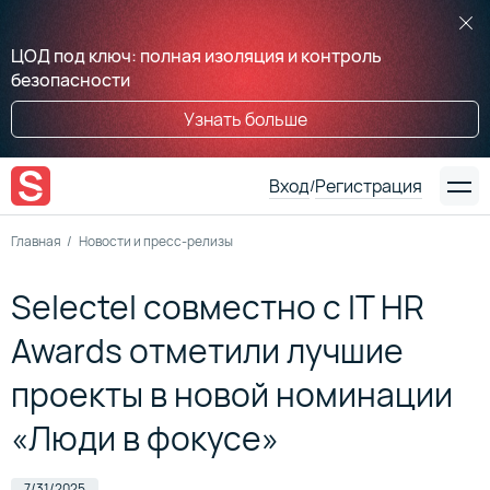
ЦОД под ключ: полная изоляция и контроль
безопасности
Узнать больше
Вход
Регистрация
/
Главная
Новости и пресс-релизы
Selectel совместно с IT HR
Awards отметили лучшие
проекты в новой номинации
«Люди в фокусе»
7/31/2025