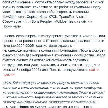
себя услышанными, сохранять баланс между работой и личной
жизнью, повышать качество опыта работы в компании. Среди
участников прошлого cезона были проекты компаний
«MyOptimum», Формат Кода, КРОК, ПравоТех, Авито,
СберМаркетинг, «Bona People», «Wildberries», «skai» и «
Норникель».
В новом сезоне премии смогу принять участие IT-компании или
проекты, направленные на IT-подразделения, реализованные в
течение 2024-2025 года, которые отражают
человекоцентричность компании. Номинация «Люди в фокусе»
охватит сразу два направления: компании и сообщества. Везде
будет оцениваться человекоцентричность подхода к
сотрудникам или участникам коммьюнити. Итоги подведут в
Москве 18 ноября 2025 года. Подать заявку можно на
сайте
премии
.
«
Мы в Selectel уверены: сильные продукты создают сильные
команды, а сильные команды — это люди, которым комфортно,
которых слушают и поддерживают. Номинация “Люди в фокусе”
— это возможность задать новый вектор развития HR на рынке:
от инструментов к культуре, от процессов к отношениям
», —
отмечает
Надежда Курлат
, заместитель генерального