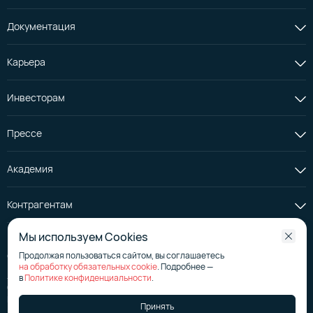
Документация
Карьера
Инвесторам
Прессе
Академия
Контрагентам
Мы используем Cookies
Продолжая пользоваться сайтом, вы соглашаетесь
© АО «Селектел», 2008—2026
на обработку обязательных cookie
. Подробнее —
Лицензия на телематические услуги
№ 176267
в
Политике конфиденциальности
.
Страница эмитента на сайте аккредитованного агентства
Политика в отношении обработки персональных данных
Принять