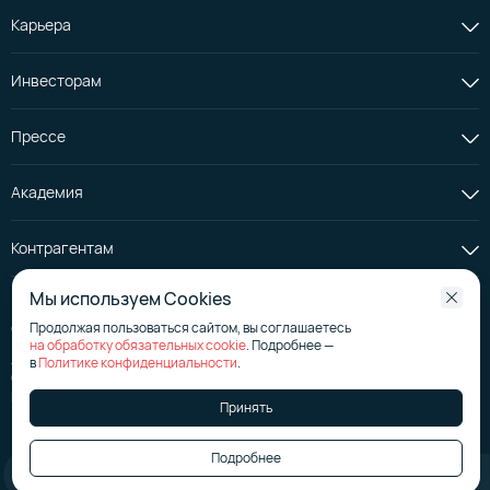
Карьера
Инвесторам
Прессе
Академия
Контрагентам
Мы используем Cookies
Продолжая пользоваться сайтом, вы соглашаетесь
© АО «Селектел», 2008—2026
на обработку обязательных cookie
. Подробнее —
Лицензия на телематические услуги
№ 176267
в
Политике конфиденциальности
.
Страница эмитента на сайте аккредитованного агентства
Политика в отношении обработки персональных данных
Принять
Подробнее