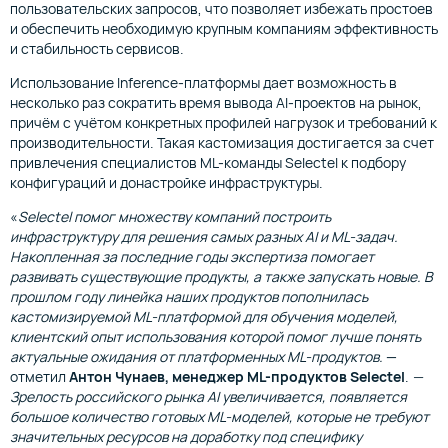
пользовательских запросов, что позволяет избежать простоев
и обеспечить необходимую крупным компаниям эффективность
и стабильность сервисов.
Использование Inference-платформы дает возможность в
несколько раз сократить время вывода AI-проектов на рынок,
причём с учётом конкретных профилей нагрузок и требований к
производительности. Такая кастомизация достигается за счет
привлечения специалистов ML-команды Selectel к подбору
конфигураций и донастройке инфраструктуры.
«
Selectel помог множеству компаний построить
инфраструктуру для решения самых разных AI и ML-задач.
Накопленная за последние годы экспертиза помогает
развивать существующие продукты, а также запускать новые. В
прошлом году линейка наших продуктов пополнилась
кастомизируемой ML-платформой для обучения моделей,
клиентский опыт использования которой помог лучше понять
актуальные ожидания от платформенных ML-продуктов.
—
отметил
Антон Чунаев, менеджер ML-продуктов Selectel
.
—
Зрелость российского ‎рынка AI увеличивается, появляется
большое количество готовых ML-моделей, которые не требуют
значительных ресурсов на доработку под специфику