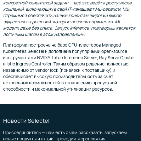
конкретной клиентской задачи — всё это ведёт к росту числа
компаний, включающих в свой IT-ландшафт ML-сервисы. Мы
стремимся обеспечить нашим клиентам широкий выбор
эффективных решений, которые позволят применять ML-
модели даже без опыта. Запуск Inference-платформы является
логичным шагом в этом направлении
»‎.
Платформа построена на базе GPU-кластеров Managed
Kubernetes Selectel и дополнена популярными open-source
инструментами NVIDIA Triton Inference Server, Ray Serve Cluster
и Istio Ingress Controller. Таким образом решение полностью
независимо от vendor lock (привязки к поставщику) и
обеспечивает высокую производительность за счет
встроенных возможностей по повышению пропускной
способности и максимальной утилизации ресурсов.
Новости Selectel
Присоединяйтесь — нам есть о чем рассказать: запускаем
новые продукты и акции, проводим мероприятия.