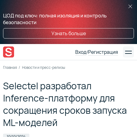
ЦОД под ключ: полная изоляция и контроль
безопасности
Узнать больше
Вход
Регистрация
/
Главная
Новости и пресс-релизы
Selectel разработал
Inference-платформу для
сокращения сроков запуска
ML-моделей
10/10/2024