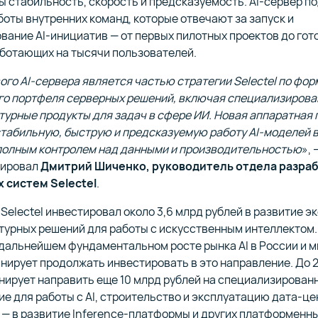
ы стабильность, скорость и предсказуемость. AI-cервер п
боты внутренних команд, которые отвечают за запуск и
ание AI-инициатив — от первых пилотных проектов до гот
аботающих на тысячи пользователей.
ого AI-сервера является частью стратегии Selectel по ф
го портфеля серверных решений, включая специализиров
турные продукты для задач в сфере ИИ. Новая аппаратная
табильную, быструю и предсказуемую работу AI-моделей 
 полным контролем над данными и производительностью
», 
тировал
Дмитрий Шиченко, руководитель отдела разра
 систем Selectel
.
 Selectel инвестировал около 3,6 млрд рублей в развитие 
турных решений для работы с искусственным интеллектом
дальнейшем фундаментальном росте рынка AI в России и м
нирует продолжать инвестировать в это направление. До 2
анирует направить еще 10 млрд рублей на специализирован
е для работы с AI, строительство и эксплуатацию дата-це
 — в развитие Inference-платформы и других платформенны