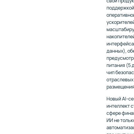
свои продук
поддержкой 
оперативной
ускорителей
масштабиру
накопителей
интерфейса
данных), об
предусмотре
питания (5 
чип безопас
отраслевых 
размещения
Новый AI-се
интеллект с
сфере фина
ИИ не тольк
автоматиза