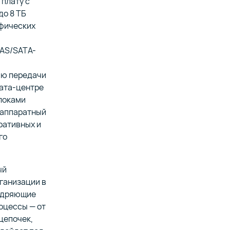
плату с
до 8 ТБ
афических
SAS/SATA-
ью передачи
дата-центре
блоками
й аппаратный
ративных и
го
ый
ганизации в
недряющие
роцессы — от
цепочек,