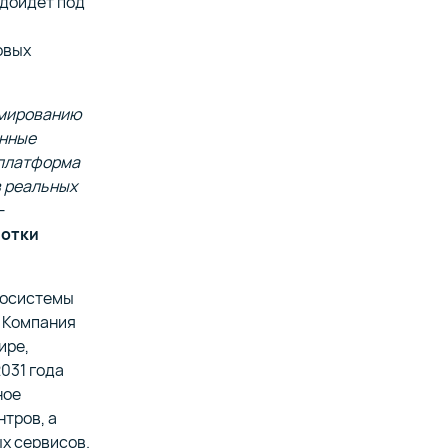
одойдет под
овых
ормированию
анные
 платформа
в реальных
—
ботки
экосистемы
. Компания
ире,
031 года
ное
нтров, а
х сервисов.