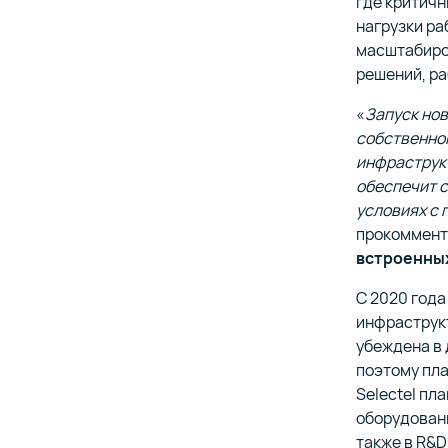
где критичн
нагрузки ра
масштабиров
решений, р
«
Запуск нов
собственно
инфраструк
обеспечит с
условиях с
прокоммен
встроенных
С 2020 года
инфраструк
убеждена в 
поэтому пла
Selectel пл
оборудовани
также в R&D