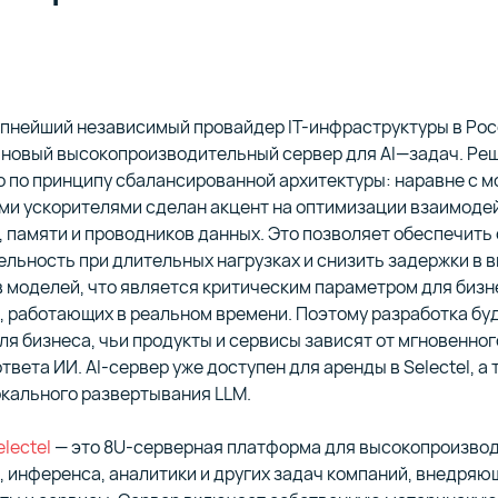
м ценообразованием,
ция защиты от сетевых атак
на инфраструктуре Selectel
Перенос ваших проектов и 
ой FTP и S3 API
кционированного доступа
premise
на инфраструктуру Selectel
 наши продукты и услуги
Выплачиваем до 15% от су
 вами
оказанных услуг привлече
клиенту
ьные выделенные серверы
Сервис для запуска и упра
рупнейший независимый провайдер IT-инфраструктуры в Рос
нтрах уровня Tier III
в облаке Selectel
 новый высокопроизводительный сервер для AI—задач. Ре
енты для построения
о по принципу сбалансированной архитектуры: наравне с 
ческих систем и платформ
Продукты для разработки Cl
 ключевыми финансовыми
ми ускорителями сделан акцент на оптимизации взаимоде
ки данных
приложений
елями
 памяти и проводников данных. Это позволяет обеспечить
льность при длительных нагрузках и снизить задержки в 
 моделей, что является критическим параметром для бизн
 Selectel для автоматизации
 работающих в реальном времени. Поэтому разработка бу
ной интеграции и доставки
Серверы в сторонних дата-
ля бизнеса, чьи продукты и сервисы зависят от мгновенног
или ваших серверных
твета ИИ. AI-сервер уже доступен для аренды в Selectel, а 
окального развертывания LLM.
ния для сохранности данных
lectel
— это 8U-серверная платформа для высокопроизво
бизнеса
 инференса, аналитики и других задач компаний, внедряю