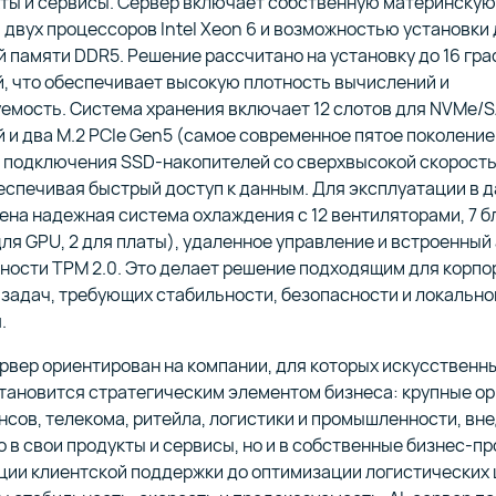
ты и сервисы. Сервер включает собственную материнскую 
двух процессоров Intel Xeon 6 и возможностью установки 
 памяти DDR5. Решение рассчитано на установку до 16 гр
, что обеспечивает высокую плотность вычислений и
емость. Система хранения включает 12 слотов для NVMe/
 и два M.2 PCIe Gen5 (самое современное пятое поколение
 подключения SSD-накопителей со сверхвысокой скорост
еспечивая быстрый доступ к данным. Для эксплуатации в 
на надежная система охлаждения с 12 вентиляторами, 7 
для GPU, 2 для платы), удаленное управление и встроенны
ности TPM 2.0. Это делает решение подходящим для корпо
задач, требующих стабильности, безопасности и локально
.
рвер ориентирован на компании, для которых искусственн
тановится стратегическим элементом бизнеса: крупные ор
нсов, телекома, ритейла, логистики и промышленности, в
о в свои продукты и сервисы, но и в собственные бизнес-п
ции клиентской поддержки до оптимизации логистических 