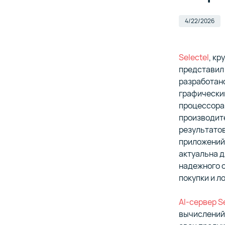
с гибки
Организа
поддержк
и несан
4/22/2026
Улучшаем
вместе с
Виртуал
Selectel
, к
в дата-це
представил
Инструм
разработан
аналити
Делимся
графически
обработ
показат
процессора,
производите
результатов
Продукты
приложений,
непрерыв
актуальна д
надежного о
покупки и л
Все реше
AI-сервер Se
вашего 
вычислений,