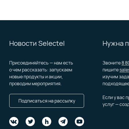
Новости Selectel
Нужна 
Присоединяйтесь — нам есть
Звоните
8 8
о чем рассказать: запускаем
пишите
sale
новые продукты и акции,
изучим зада
проводим мероприятия.
подходящее
Если у вас 
Подписаться на рассылку
услуг — соз