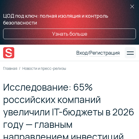
ЦОД под ключ: полная изоляция и контроль
безопасности
Узнать больше
Вход
Регистрация
/
Главная
Новости и пресс-релизы
Исследование: 65%
российских компаний
увеличили IT-бюджеты в 2026
году — главным
направлением инвестиций