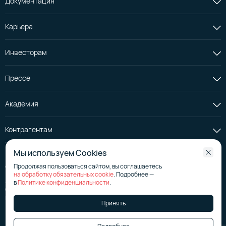
Документация
Карьера
Инвесторам
Прессе
Академия
Контрагентам
Мы используем Cookies
Продолжая пользоваться сайтом, вы соглашаетесь
© АО «Селектел», 2008—2026
на обработку обязательных cookie
. Подробнее —
Лицензия на телематические услуги
№ 176267
в
Политике конфиденциальности
.
Страница эмитента на сайте аккредитованного агентства
Политика в отношении обработки персональных данных
Принять