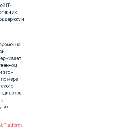
й IT-
огики их
оддержку и
овременно
ой
держивает
твенном
и этом
 по мере
тского
андидатов,
т,
угих
nt Platform