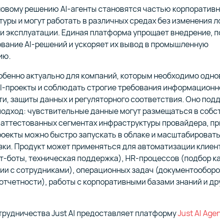
овому решению AI-агенты становятся частью корпоративно
уры и могут работать в различных средах без изменения л
и эксплуатации. Единая платформа упрощает внедрение, п
вание AI-решений и ускоряет их вывод в промышленную
ию.
обенно актуально для компаний, которым необходимо одн
AI-проекты и соблюдать строгие требования информационн
и, защиты данных и регуляторного соответствия. Оно под
подход: чувствительные данные могут размещаться в собс
 аттестованных сегментах инфраструктуры провайдера, пр
оекты можно быстро запускать в облаке и масштабировать
зки. Продукт может применяться для автоматизации клиен
т-боты, техническая поддержка), HR-процессов (подбор к
и с сотрудниками), операционных задач (документооборо
отчетности), работы с корпоративными базами знаний и др
трудничества Just AI предоставляет платформу
Just AI Age