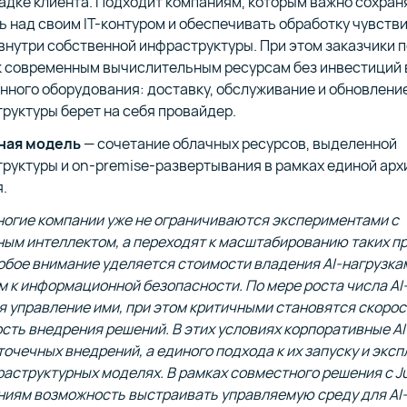
адке клиента. Подходит компаниям, которым важно сохран
ь над своим IТ-контуром и обеспечивать обработку чувств
внутри собственной инфраструктуры. При этом заказчики 
к современным вычислительным ресурсам без инвестиций 
нного оборудования: доставку, обслуживание и обновлени
руктуры берет на себя провайдер.
ная модель
— сочетание облачных ресурсов, выделенной
руктуры и on-premise-развертывания в рамках единой арх
.
ногие компании уже не ограничиваются экспериментами с
ым интеллектом, а переходят к масштабированию таких пр
обое внимание уделяется стоимости владения AI-нагрузка
 к информационной безопасности. По мере роста числа AI
 управление ими, при этом критичными становятся скорос
сть внедрения решений. В этих условиях корпоративные A
точечных внедрений, а единого подхода к их запуску и эксп
аструктурных моделях. В рамках совместного решения с Ju
ниям возможность выстраивать управляемую среду для AI-