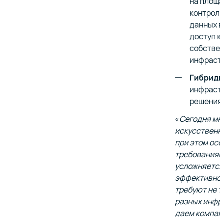
на площ
контрол
данных 
доступ 
собстве
инфраст
Гибрид
инфраст
решения
«
Сегодня м
искусственн
при этом ос
требованиям
усложняется
эффективно
требуют не 
разных инфр
даем компа