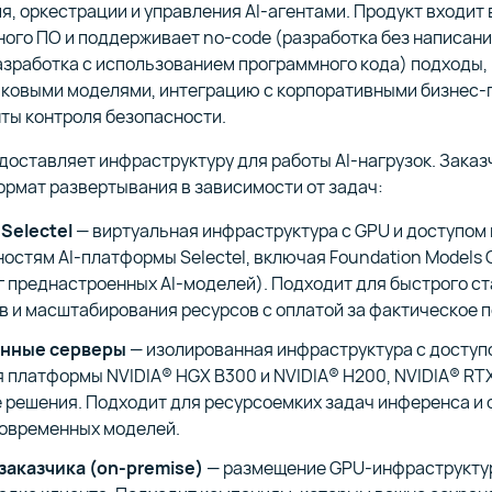
я, оркестрации и управления AI-агентами. Продукт входит 
ого ПО и поддерживает no-code (разработка без написани
азработка с использованием программного кода) подходы, 
ковыми моделями, интеграцию с корпоративными бизнес
ты контроля безопасности.
едоставляет инфраструктуру для работы AI-нагрузок. Заказ
рмат развертывания в зависимости от задач:
Selectel
— виртуальная инфраструктура с GPU и доступом 
остям AI-платформы Selectel, включая Foundation Models 
г преднастроенных AI-моделей). Подходит для быстрого с
в и масштабирования ресурсов с оплатой за фактическое 
нные серверы
— изолированная инфраструктура с доступо
 платформы NVIDIA® HGX B300 и NVIDIA® H200, NVIDIA® RT
е решения. Подходит для ресурсоемких задач инференса и
овременных моделей.
заказчика (on-premise)
— размещение GPU-инфраструктур