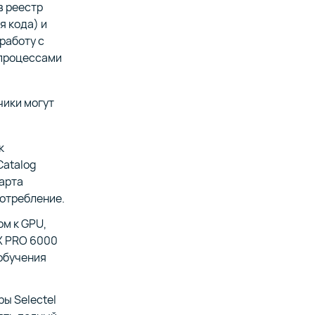
в реестр
я кода) и
работу с
-процессами
чики могут
к
Catalog
тарта
потребление.
м к GPU,
X PRO 6000
 обучения
ы Selectel