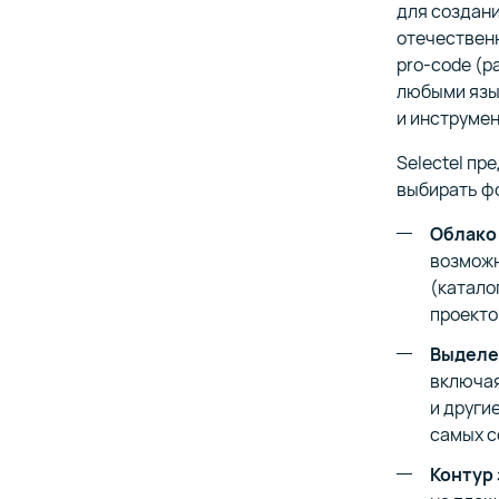
для создани
отечественн
pro-code (р
любыми язы
и инструмен
Selectel пр
выбирать фо
Облако 
возможн
(катало
проекто
Выделе
включая
и други
самых с
Контур 