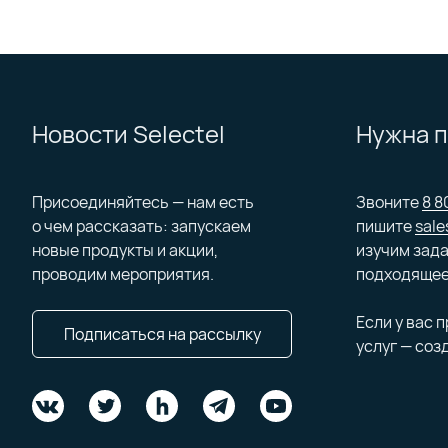
Новости Selectel
Нужна 
Присоединяйтесь — нам есть
Звоните
8 8
о чем рассказать: запускаем
пишите
sale
новые продукты и акции,
изучим зада
проводим мероприятия.
подходящее
Если у вас 
Подписаться на рассылку
услуг — соз