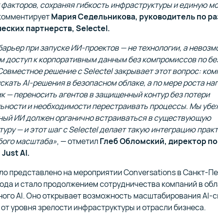
 факторов, сохраняя гибкость инфраструктуры и единую м
 комментирует
Мария Седельникова, руководитель по р
еских партнерств, Selectel.
арьер при запуске ИИ-проектов — не технологии, а невоз
м доступ к корпоративным данным без компромиссов по б
Совместное решение с Selectel закрывает этот вопрос: ком
скать AI-решения в безопасном облаке, а по мере роста наг
к — переносить агентов в защищенный контур без потери
ьности и необходимости перестраивать процессы. Мы убе
ный ИИ должен органично встраиваться в существующую
уру — и этот шаг с Selectel делает такую интеграцию прак
бого масштаба»
, — отметил
Глеб Обломский, директор по
Just AI.
о представлено на мероприятии Conversations в Санкт-Пе
ода и стало продолжением сотрудничества компаний в об
ного AI. Оно открывает возможность масштабирования AI-
от уровня зрелости инфраструктуры и отрасли бизнеса.