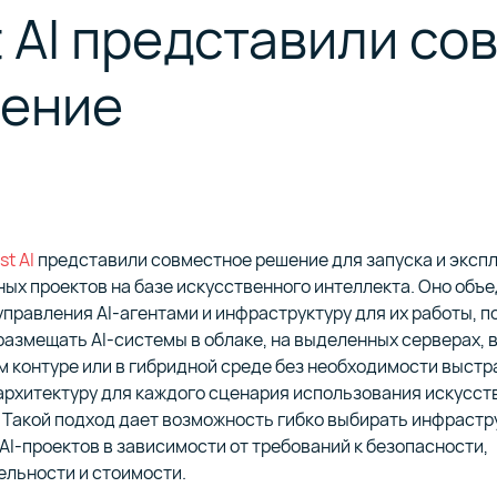
t AI представили со
м ценообразованием,
ция защиты от сетевых атак
на инфраструктуре Selectel
Перенос ваших проектов и 
ой FTP и S3 API
кционированного доступа
premise
на инфраструктуру Selectel
 наши продукты и услуги
Выплачиваем до 15% от су
ение
 вами
оказанных услуг привлече
клиенту
ьные выделенные серверы
Сервис для запуска и упра
нтрах уровня Tier III
в облаке Selectel
енты для построения
ческих систем и платформ
Продукты для разработки Cl
 ключевыми финансовыми
ки данных
приложений
елями
st AI
представили совместное решение для запуска и эксп
ых проектов на базе искусственного интеллекта. Оно объ
 Selectel для автоматизации
правления AI-агентами и инфраструктуру для их работы, п
ной интеграции и доставки
Серверы в сторонних дата-
азмещать AI-системы в облаке, на выделенных серверах, 
или ваших серверных
 контуре или в гибридной среде без необходимости выстр
архитектуру для каждого сценария использования искусст
 Такой подход дает возможность гибко выбирать инфраст
ния для сохранности данных
AI-проектов в зависимости от требований к безопасности,
бизнеса
ельности и стоимости.