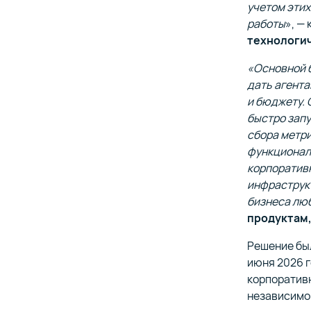
учетом этих
работы
», —
технологич
«Основной б
дать агента
и бюджету. 
быстро запу
сбора метри
функционал
корпоратив
инфраструкт
бизнеса лю
продуктам, 
Решение был
июня 2026 г
корпоратив
независимо 