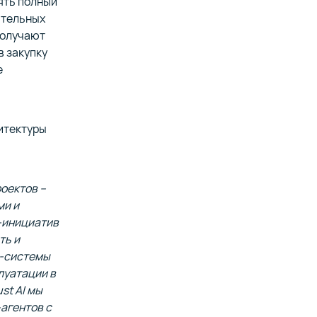
ять полный
ительных
получают
в закупку
е
итектуры
оектов –
ми и
-инициатив
ть и
I-системы
луатации в
st AI мы
агентов с