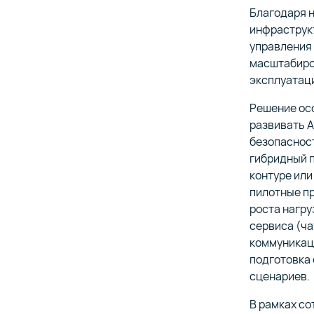
Благодаря н
инфраструкт
управления 
масштабиро
эксплуатац
Решение ос
развивать 
безопасност
гибридный 
контуре или
пилотные пр
роста нагру
сервиса (ча
коммуникаци
подготовка 
сценариев.
В рамках со