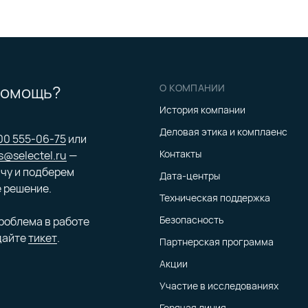
помощь?
О КОМПАНИИ
История компании
Деловая этика и комплаенс
00 555-06-75
или
Контакты
s@selectel.ru
—
чу и подберем
Дата-центры
 решение.
Техническая поддержка
Безопасность
проблема в работе
дайте
тикет
.
Партнерская программа
Акции
Участие в исследованиях
Горячая линия