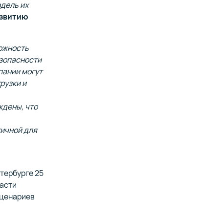
одель их
азвитию
можность
езопасности
пании могут
рузки и
ждены, что
тичной для
тербурге 25
ласти
сценариев