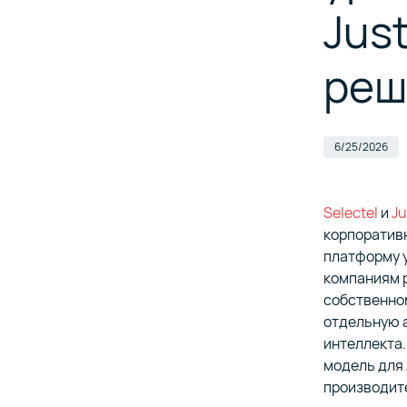
Jus
с гибки
Организа
поддержк
и несан
Улучшаем
реш
вместе с
Виртуал
в дата-це
Инструм
6/25/2026
аналити
Делимся
обработ
показат
Selectel
и
Ju
корпоративн
Продукты
платформу у
непрерыв
компаниям р
собственном
отдельную 
интеллекта.
Все реше
модель для 
вашего 
производит