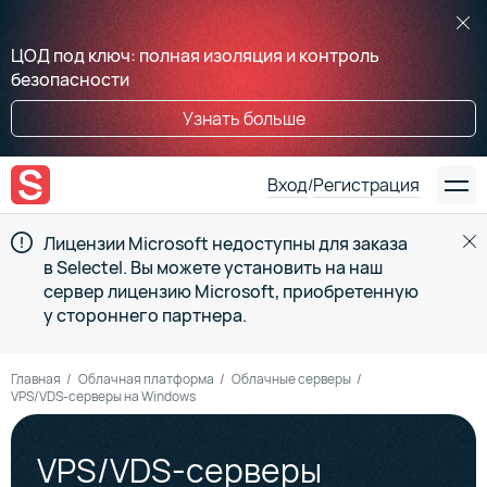
ЦОД под ключ: полная изоляция и контроль
безопасности
Узнать больше
Вход
Регистрация
/
Лицензии Microsoft недоступны для заказа
в Selectel. Вы можете установить на наш
сервер лицензию Microsoft, приобретенную
у стороннего партнера.
Главная
Облачная платформа
Облачные серверы
VPS/VDS-серверы на Windows
VPS/VDS-серверы