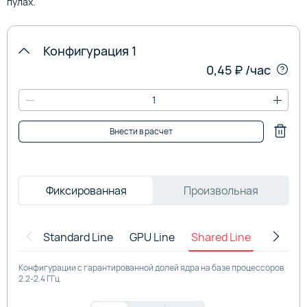
пулах.
Конфигурация 1
0,45 ₽
/час
Внести в расчет
Фиксированная
Произвольная
Standard Line
GPU Line
Shared Line
HighFre
Конфигурации с гарантированной долей ядра на базе процессоров
2.2-2.4 ГГц