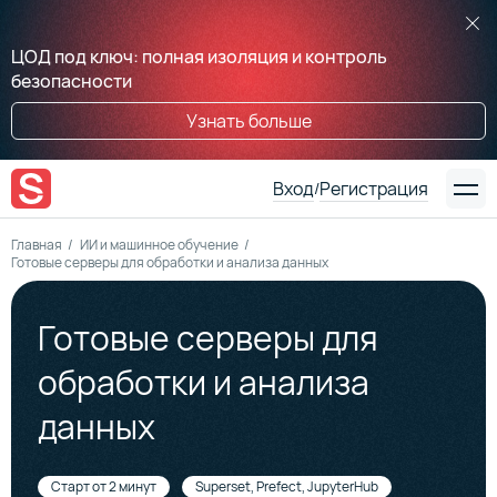
ЦОД под ключ: полная изоляция и контроль
безопасности
Узнать больше
Вход
Регистрация
/
Главная
ИИ и машинное обучение
Готовые серверы для обработки и анализа данных
Готовые серверы для
обработки и анализа
данных
Старт от 2 минут
Superset, Prefect, JupyterHub