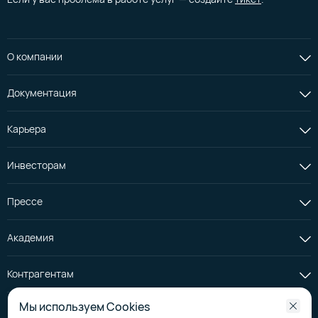
Подходит для хранения архивов, логов,
документов, фото- и видеоконтента.
Моментально масштабируется, данные хранятся
в трех копиях.
О компании
От 0,81 ₽/мес.
Документация
Карьера
Производить ресурсоемкие вычисления
Инвесторам
Под специальные требования можно собирать отдельные
вычислительные платформы на базе производительных
Прессе
интерконнектов ROCE и Infiniband с добавлением до восьми
производительных GPU.
Академия
Популярно 🔥
Контрагентам
Выделенные серверы с GPU
Мы используем Cookies
Облачные и физические серверы с графическими