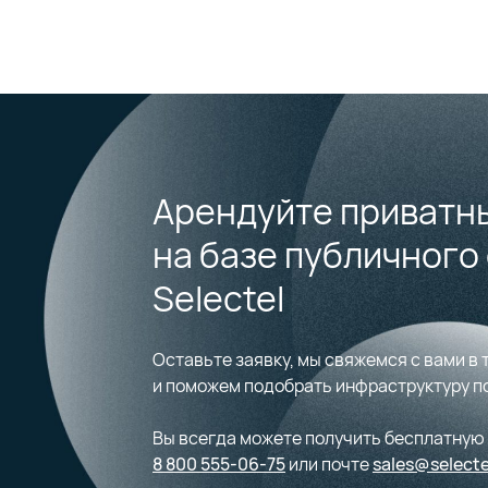
В чем
Возмож
резерв
Возмож
аппара
Хост
Возмож
Изоляция на уровне вычислений
manage
Арендуйте приватн
Сетевая связность с публичными
на базе публичного
пулами
Selectel
Возможность настроить резервное
копирование
Оставьте заявку, мы свяжемся с вами в 
и поможем подобрать инфраструктуру по
Возможность подключить managed
Вы всегда можете получить бесплатную
продукты Selectel
8 800 555-06-75
или почте
sales@selecte