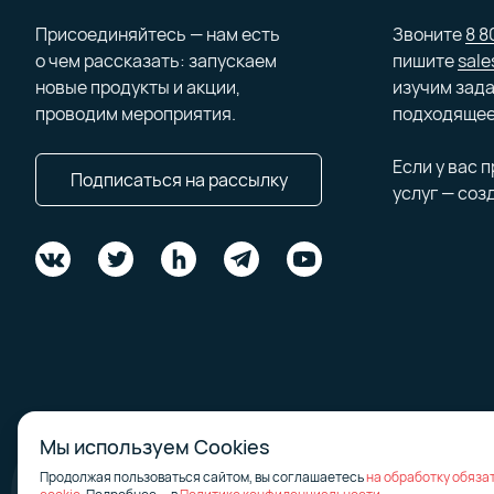
Присоединяйтесь — нам есть
Звоните
8 8
о чем рассказать: запускаем
пишите
sale
Из че
новые продукты и акции,
изучим зада
проводим мероприятия.
подходящее
Стоимость п
Если у вас 
оборудовани
Подписаться на рассылку
услуг — соз
диска. В сл
инфраструкт
общения с 
Запроси
Мы используем Cookies
Продолжая пользоваться сайтом, вы соглашаетесь
на обработку обяза