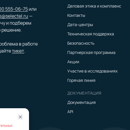
Деловая этика и комплаенс
00 555-06-75
или
Контакты
s@selectel.ru
—
го складывается цена
чу и подберем
Дата-центры
 решение.
Техническая поддержка
риватного хоста, сегмента пула или целого приватного пу
Безопасность
проблема в работе
я — учитывается количество физических ядер, количество
дайте
тикет
.
учае с приватным пулом или сегментом пула мы выполним 
Партнерская программа
уры под вашу задачу. Точную стоимость предоставим в отв
Акции
командой специальных решений.
Участие в исследованиях
Горячая линия
ть цену
ДОКУМЕНТАЦИЯ
Документация
API
тельных