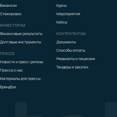
Вакансии
Курсы
Стажировки
Мероприятия
Кейсы
ИНВЕСТОРАМ
Финансовые результаты
КОНТРАГЕНТАМ
ла зависит от выбранного
 памяти и объем локального
Долговые инструменты
Документы
проектирование
Способы оплаты
ете на тикет или после
ПРЕССЕ
Реквизиты и лицензии
Новости и пресс-релизы
Тендеры и закупки
Пресса о нас
Материалы для прессы
Брендбук