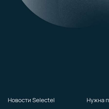
Возможность подключить частный
кластер сетевых дисков
Мониторинговые метрики физической
инфраструктуры
Возможность кастомизировать
аппаратное обеспечение облака
Выделенные API ноды
Выделенный сетевой стек
Новости Selectel
Нужна 