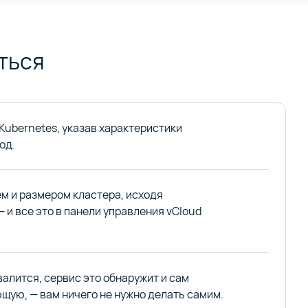
ться
Kubernetes, указав характеристики
од.
м и размером кластера, исходя
— и все это в панели управления vCloud
валится, сервис это обнаружит и сам
щую, — вам ничего не нужно делать самим.