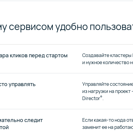
у сервисом удобно пользова
ара кликов перед стартом
Создавайте кластеры 
и нужное количество н
сто управлять
Управляйте состояние
из нагрузки на проект 
®
Director
.
мательно следит
Если какая-то нода от
отой
заменит ее на работаю