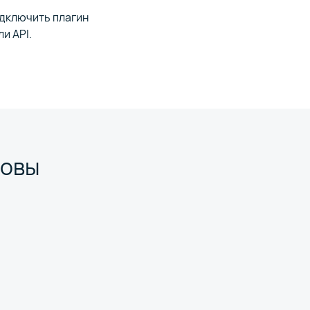
одключить плагин
и API.
товы