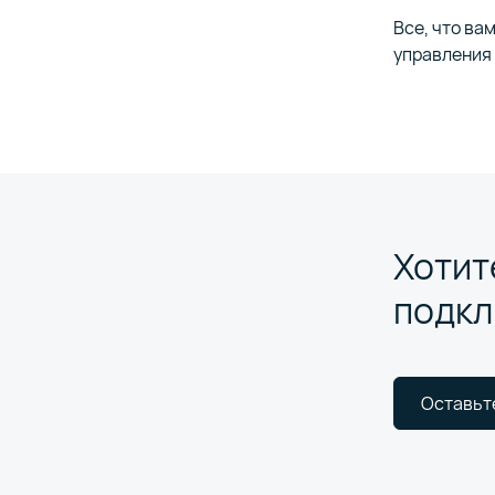
Все, что ва
управления 
Хотит
подкл
Оставьт