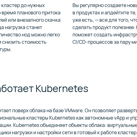
 кластер до нужных
Вы регулярно создаете нов
 время планового притока
в продуктах и апдейтите те
ей или внезапного скачка
уже есть, — все для того, ч
да нагрузка станет
сделать продукт полезнее.
личество нод можно легко
поможет создать инфрастр
и снизить стоимость
CI/CD-процессов за пару ми
туры.
аботает Kubernetes
тает поверх облака на базе VMware. Он позволяет развер
иональные кластеры Kubernetes как автономные vApp и уп
ации. Kubernetes объединяет объекты облака: виртуальные
ики нагрузки и настройки сети в готовый к работе кластер