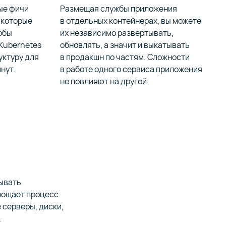
ые фичи
Размещая службы приложения
, которые
в отдельных контейнерах, вы можете
тобы
их независимо развертывать,
 Kubernetes
обновлять, а значит и выкатывать
уктуру для
в продакшн по частям. Сложности
нут.
в работе одного сервиса приложения
не повлияют на другой.
тывать
рощает процесс
 серверы, диски,
.