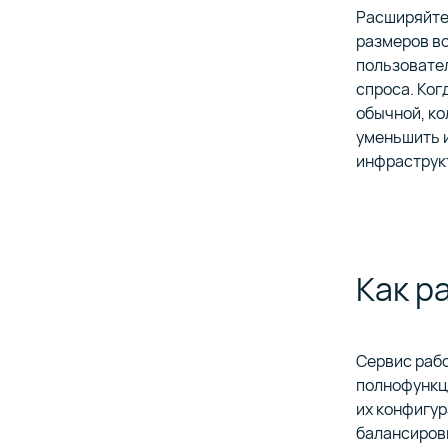
Расширяйте
размеров во
пользовател
спроса. Ког
обычной, ко
уменьшить 
инфраструк
Как р
Сервис рабо
полнофункц
их конфигур
балансировщ