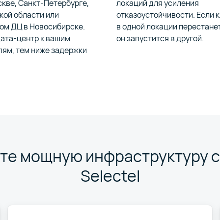
кве, Санкт-Петербурге,
локаций для усиления
кой области или
отказоустойчивости. Если 
ом ДЦ в Новосибирске.
в одной локации перестане
дата-центр к вашим
он запустится в другой.
лям, тем ниже задержки
те мощную инфраструктуру с
Selectel