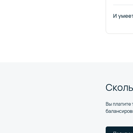
И умее
Сколь
Вы платите
балансировщ