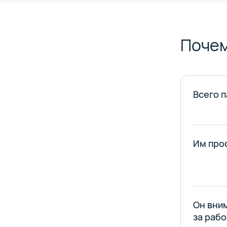
Почем
Всего п
Им про
Он вни
за раб