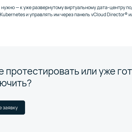
м нужно — к уже развернутому виртуальному дата-центру п
Kubernetes и управлять им через панель vCloud Director® ил
е протестировать или уже го
ючить?
е заявку