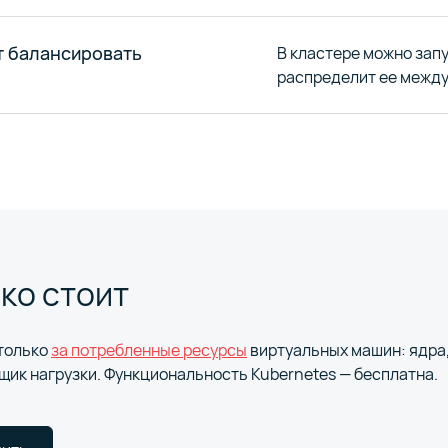
т балансировать
В кластере можно зап
распределит ее между
ко стоит
 только
за потребленные ресурсы
виртуальных машин: ядра,
ик нагрузки. Функциональность Kubernetes — бесплатна.