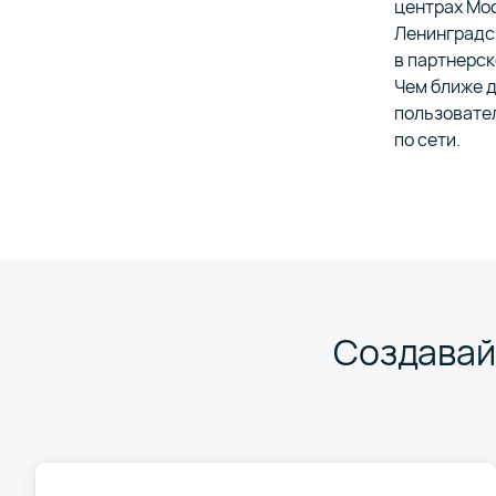
центрах Мос
Ленинградс
в партнерск
Чем ближе 
пользовате
по сети.
Создавай