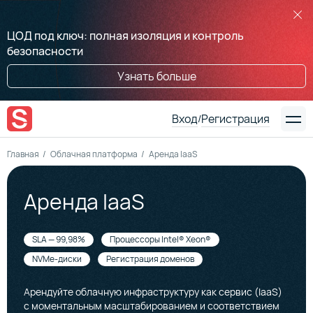
ЦОД под ключ: полная изоляция и контроль
безопасности
Узнать больше
Вход
Регистрация
/
Главная
Облачная платформа
Аренда IaaS
Аренда IaaS
SLA — 99,98%
Процессоры Intel® Xeon®
NVMe-диски
Регистрация доменов
Арендуйте облачную инфраструктуру как сервис (IaaS)
с моментальным масштабированием и соответствием