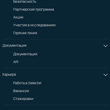
Безопасность
2 vCPU
4 vCPU
Партнерская программа
16 ГБ RAM
8 ГБ RAM
Акции
5 747,84 ₽
5 079,48 ₽
Участие в исследованиях
Горячая линия
4 vCPU
6 vCPU
32 ГБ RAM
32 ГБ RAM
Документация
11 495,67 ₽
12 966,05 ₽
Документация
API
8 vCPU
12 vCPU
32 ГБ RAM
48 ГБ RAM
Карьера
14 436,42 ₽
21 654,64 ₽
Работа в Selectel
Вакансии
16 vCPU
24 vCPU
Стажировки
64 ГБ RAM
96 ГБ RAM
28 872,85 ₽
43 309,27 ₽