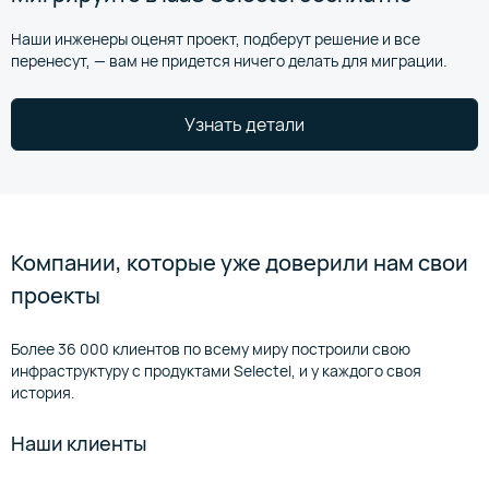
Наши инженеры оценят проект, подберут решение и все
перенесут, — вам не придется ничего делать для миграции.
Узнать детали
1
/
5
Дата-центр на Светлой
д. п. Кудряшовский, ул. Светлая, д. 21
Группа дата-центров на Берзарина
7 кВт
ул. Берзарина, д. 36 стр. 3
Компании, которые уже доверили нам свои
мощность на стойку
проекты
2 777 м²
10+
площадь серверных
Более 36 000 клиентов по всему миру построили свою
продуктов
инфраструктуру с продуктами Selectel, и у каждого своя
1 420
история.
2N
стоек
резервирование систем кондиционирования
Наши клиенты
50+
продуктов