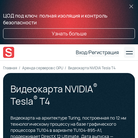
ЦОД под ключ: полная изоляция и контроль
безопасности
Узнать больше
Вход
Регистрация
/
Главная
Аренда серверов с GPU
Видеокарта NVIDIA Tesla T4
®
Видеокарта NVIDIA
®
Tesla
T4
Видеокарта на архитектуре Turing, построенная по 12 нм
технологическому процессу на базе графического
процессора TU104 в варианте TU104-895-A1,
поддерживает DirectX 12 Ultimate. Дата выпуска —