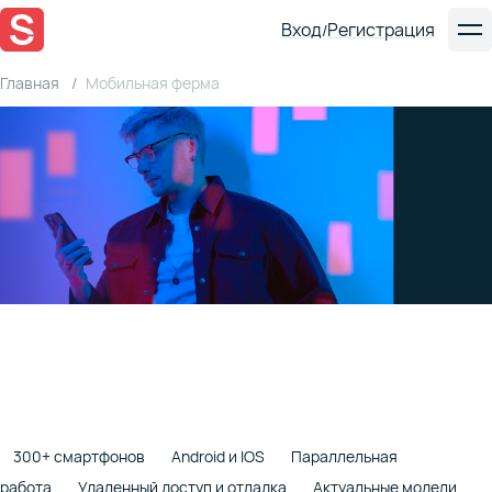
Вход
Регистрация
/
Главная
Мобильная ферма
Мобильная ферма
Сервис для тестирования мобильных приложений
на реальных устройствах. Где угодно, когда
угодно и сколько угодно.
300+ смартфонов
Android и IOS
Параллельная
работа
Удаленный доступ и отладка
Актуальные модели