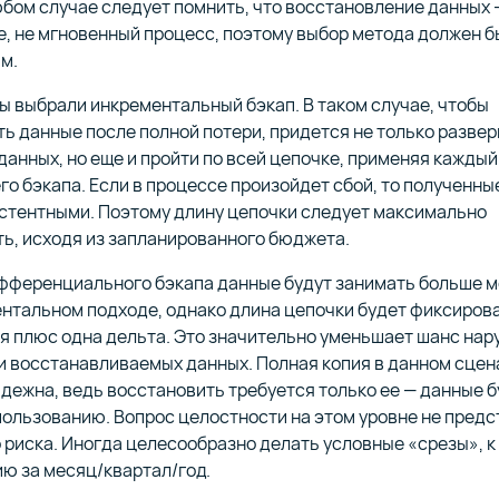
юбом случае следует помнить, что восстановление данных —
, не мгновенный процесс, поэтому выбор метода должен б
м.
ы выбрали инкрементальный бэкап. В таком случае, чтобы
ь данные после полной потери, придется не только разве
данных, но еще и пройти по всей цепочке, применяя каждый
го бэкапа. Если в процессе произойдет сбой, то полученны
истентными. Поэтому длину цепочки следует максимально
ь, исходя из запланированного бюджета.
фференциального бэкапа данные будут занимать больше м
нтальном подходе, однако длина цепочки будет фиксиров
я плюс одна дельта. Это значительно уменьшает шанс на
и восстанавливаемых данных. Полная копия в данном сцен
дежна, ведь восстановить требуется только ее — данные б
пользованию. Вопрос целостности на этом уровне не пред
 риска. Иногда целесообразно делать условные «срезы», к
ю за месяц/квартал/год.