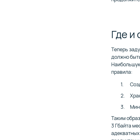
Где и
Теперь заду
должно быт
Наибольшую 
правила:
Соз
Хра
Мин
Таким образ
3 Гбайта ме
адекватных 