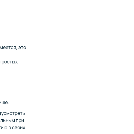
меется, это
 простых
ище.
едусмотреть
альным при
гию в своих