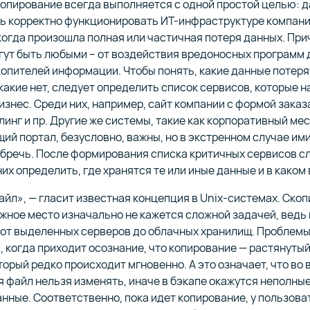
опирование всегда выполняется с одной простой целью: д
ь корректно функционировать ИТ-инфраструктуре компани
когда произошла полная или частичная потеря данных. При
гут быть любыми – от воздействия вредоносных программ 
копителей информации. Чтобы понять, какие данные потеря
 какие нет, следует определить список сервисов, которые 
изнес. Среди них, например, сайт компании с формой заказа
линг и пр. Другие же системы, такие как корпоративный м
ий портал, безусловно, важны, но в экстренном случае им
бречь. После формирования списка критичных сервисов с
них определить, где хранятся те или иные данные и в каком 
айл», — гласит известная концепция в Unix-системах. Ско
жное место изначально не кажется сложной задачей, ведь
 от выделенных серверов до облачных хранилищ. Проблем
 когда приходит осознание, что копирование — растянутый
торый редко происходит мгновенно. А это означает, что во
 файл нельзя изменять, иначе в бэкапе окажутся неполные
нные. Соответственно, пока идет копирование, у пользова