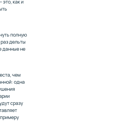
 это, как и
ыть
рнуть полную
 раз дельты
е данные не
еста, чем
анной: одна
рушения
арии
удут сразу
ставляет
 примеру