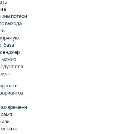
ать
и в
чины потери
до выхода
ть
напрямую
, база
ессенджер
и можно
ледует для
виде.
пировать
 вариантов
ы
 во времени
 время
 или
телей не