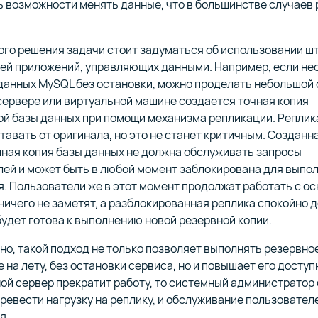
 возможности менять данные, что в большинстве случаев
ого решения задачи стоит задуматься об использовании ш
ей приложений, управляющих данными. Например, если не
данных MySQL без остановки, можно проделать небольшой 
сервере или виртуальной машине создается точная копия
й базы данных при помощи механизма репликации. Реплик
тавать от оригинала, но это не станет критичным. Созданн
ная копия базы данных не должна обслуживать запросы
лей и может быть в любой момент заблокирована для выпо
. Пользователи же в этот момент продолжат работать с о
ничего не заметят, а разблокированная реплика спокойно 
будет готова к выполнению новой резервной копии.
но, такой подход не только позволяет выполнять резервно
 на лету, без остановки сервиса, но и повышает его доступ
ой сервер прекратит работу, то системный администратор
ревести нагрузку на реплику, и обслуживание пользовател
я.