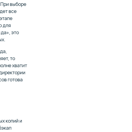
 При выборе
дет все
 этапе
о для
да», это
ых.
да,
яет, то
полне хватит
/директории
сов готова
ых копий и
бэкап