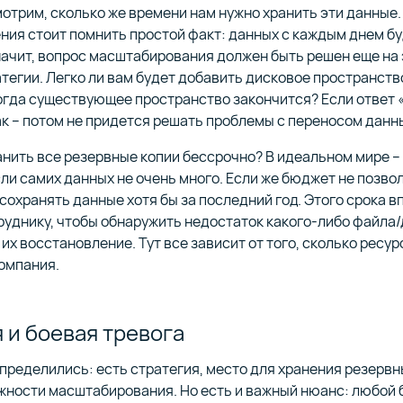
отрим, сколько же времени нам нужно хранить эти данные.
ния стоит помнить простой факт: данных с каждым днем бу
начит, вопрос масштабирования должен быть решен еще на
тегии. Легко ли вам будет добавить дисковое пространств
огда существующее пространство закончится? Если ответ «
к – потом не придется решать проблемы с переносом данн
анить все резервные копии бессрочно? В идеальном мире – 
ли самих данных не очень много. Если же бюджет не позвол
сохранять данные хотя бы за последний год. Этого срока в
уднику, чтобы обнаружить недостаток какого-либо файла
 их восстановление. Тут все зависит от того, сколько ресур
омпания.
 и боевая тревога
пределились: есть стратегия, место для хранения резервн
жности масштабирования. Но есть и важный нюанс: любой 