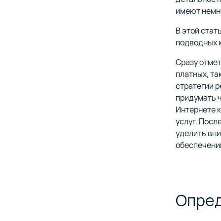
с гибки
Организа
имеют немн
поддержк
и несан
В этой стат
Улучшаем
подводных к
вместе с
Виртуал
Сразу отмет
в дата-це
платных, та
Инструм
стратегии р
аналити
Делимся
обработ
придумать ч
показат
Интернете 
услуг. Посл
уделить вни
Продукты
обеспечени
непрерыв
Опред
Все реше
вашего 