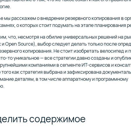
м ценообразованием,
ция защиты от сетевых атак
на инфраструктуре Selectel
Перенос ваших проектов и 
огие.
ой FTP и S3 API
кционированного доступа
premise
на инфраструктуру Selectel
ье мы расскажем о внедрении резервного копирования в ор
 наши продукты и услуги
Выплачиваем до 15% от су
амнях, о которых стоит подумать на этапе планирования р
 вами
оказанных услуг привлече
клиенту
ьные выделенные серверы
Сервис для запуска и упра
им, что, несмотря на обилие универсальных решений на ры
нтрах уровня Tier III
в облаке Selectel
к и Open Source), выбор следует делать только после опре
енты для построения
езервного копирования. Не стоит изобретать велосипед и 
ческих систем и платформ
Продукты для разработки Cl
 ключевыми финансовыми
ки данных
то-то уникальное — все стратегии давно созданы и опубли
приложений
елями
крупнейшими компаниями в сегменте ИТ-сервисов и консал
е того как стратегия выбрана и зафиксирована документал
мание деталям, в том числе аппаратному и программному
 Selectel для автоматизации
ю.
ной интеграции и доставки
Серверы в сторонних дата-
или ваших серверных
елить содержимое
ния для сохранности данных
бизнеса