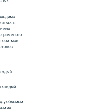
азных
обходимо
житься в
нимых
рограммного
лгоритмов
методов
каждый
а каждый
жду объемом
ком их