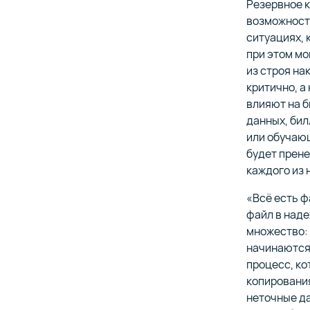
Резервное к
возможност
ситуациях, 
при этом мо
из строя на
критично, а
влияют на б
данных, бил
или обучающ
будет прене
каждого из 
«Всё есть ф
файл в наде
множество:
начинаются,
процесс, ко
копирования
неточные да