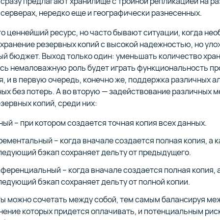
 сразу предлагают хранилище с тройной репликацией на р
серверах, нередко еще и географически разнесенных.
о ценнейший ресурс, но часто бывают ситуации, когда не
хранение резервных копий с высокой надежностью, но уло
ый бюджет. Выход только один: уменьшать количество хра
есь немаловажную роль будет играть функциональность п
, и в первую очередь, конечно же, поддержка различных а
ых без потерь. А во вторую — задействование различных 
зервных копий, среди них:
ный – при котором создается точная копия всех данных.
рементальный – когда вначале создается полная копия, а 
ледующий бэкап сохраняет дельту от предыдущего.
ференциальный – когда вначале создается полная копия, 
ледующий бэкап сохраняет дельту от полной копии.
ты можно сочетать между собой, тем самым балансируя ме
нение которых придется оплачивать, и потенциальным рис