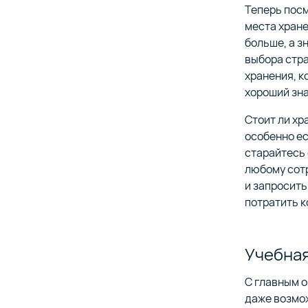
Теперь посм
места хране
больше, а з
выбора стра
хранения, к
хороший зна
Стоит ли хр
особенно ес
старайтесь 
любому сотр
и запросить
потратить к
Учебная
С главным о
даже возмо