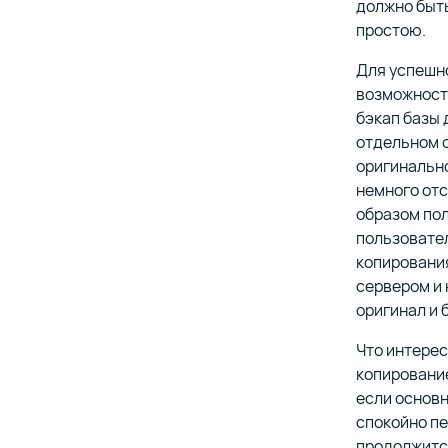
должно быть
простою.
Для успешн
возможност
бэкап базы 
отдельном 
оригинально
немного отс
образом пол
пользовате
копирования
сервером и 
оригинал и 
Что интерес
копирование
если основн
спокойно пе
продолжитс