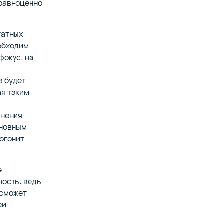
 равноценно
татных
обходим
фокус: на
а будет
ая таким
лнения
сновным
догонит
е
ность: ведь
 сможет
ей