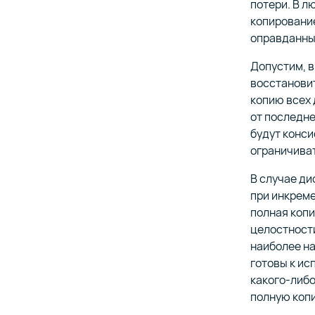
потери. В л
копирование
оправданны
Допустим, в
восстановит
копию всех 
от последне
будут конс
ограничиват
В случае ди
при инкреме
полная копи
целостност
наиболее на
готовы к ис
какого-либо
полную копи