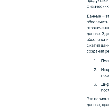
продуктах и
физических 
Данные — эт
обеспечить 
ограниченн
данных. Зд
обеспечения
сжатия данн
создания ре
Пол
Инк
пос
Диф
пос
Эти вариан
данных, хра