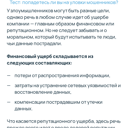
Тест: попадетесь ли вы на уловки мошенников?
У злоумышленников могут быть разные цели,
однако речь в любом случае идет об ущербе
Сейчас
компании — главным образом финансовом или
вы
на
репутационном. Но не следует забывать и о
2
моральном, который будут испытывать те люди,
статье
чьи данные пострадали.
курса
01
Финансовый ущерб складывается из
следующих составляющих:
13
минут
потери от распространения информации,
Информационная
безопасность:
затраты на устранение сетевых уязвимостей и
виды, угрозы,
восстановление данных,
средства защиты
компенсации пострадавшим от утечки
данных
данных.
Что касается репутационного ущерба, здесь речь
прежде всего идет о вреде деловой репутации