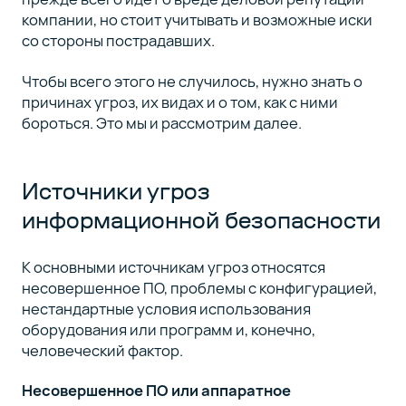
Полный
компании, но стоит учитывать и возможные иски
список
со стороны пострадавших.
курса
(10)
Чтобы всего этого не случилось, нужно знать о
причинах угроз, их видах и о том, как с ними
бороться. Это мы и рассмотрим далее.
Источники угроз
информационной безопасности
К основными источникам угроз относятся
несовершенное ПО, проблемы с конфигурацией,
нестандартные условия использования
оборудования или программ и, конечно,
человеческий фактор.
Несовершенное ПО или аппаратное