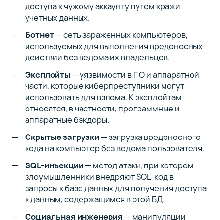
доступа к чужому аккаунту путем кражи
учетных данных.
Ботнет
— сеть зараженных компьютеров,
используемых для выполнения вредоносных
действий без ведома их владельцев.
Эксплойты
— уязвимости в ПО и аппаратной
части, которые киберпреступники могут
использовать для взлома. К эксплойтам
относятся, в частности, программные и
аппаратные бэкдоры.
Скрытые загрузки
— загрузка вредоносного
кода на компьютер без ведома пользователя.
SQL-инъекции
— метод атаки, при котором
злоумышленники внедряют SQL-код в
запросы к базе данных для получения доступа
к данным, содержащимся в этой БД.
Социальная инженерия
— манипуляции