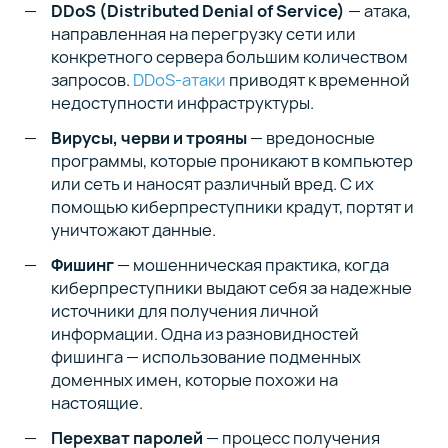
DDoS (Distributed Denial of Service)
— атака,
направленная на перегрузку сети или
конкретного сервера большим количеством
запросов.
DDoS-атаки
приводят к временной
недоступности инфраструктуры.
Вирусы, черви и трояны
— вредоносные
программы, которые проникают в компьютер
или сеть и наносят различный вред. С их
помощью киберпреступники крадут, портят и
уничтожают данные.
Фишинг
— мошенническая практика, когда
киберпреступники выдают себя за надежные
источники для получения личной
информации. Одна из разновидностей
фишинга — использование подменных
доменных имен, которые похожи на
настоящие.
Перехват паролей
— процесс получения