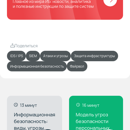
Главное из мира ИБ: новости, аналитика
и полезные инструкции по защите систем
Поделиться
IDS / IPS
SIEM
Атаки и угрозы
Защита инфраструктуры
Информационная безопасность
Файрвол
13 минут
16 минут
Информационная
Модель угроз
безопасность:
безопасности
виды, угрозы,
персональных