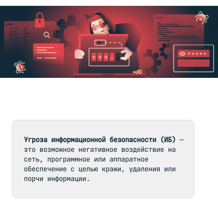
Примеры
4
типичных
угроз
Как
5
бороться
с
угрозами
Технические
6
средства
Угроза информационной безопасности (ИБ)
 — 
защиты
это возможное негативное воздействие на 
информации
сеть, программное или аппаратное 
обеспечение с целью кражи, удаления или 
порчи информации.
С чем
7
может
помочь
Selectel