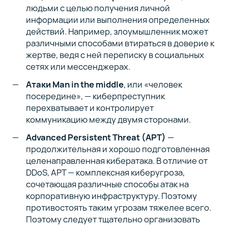
людьми с целью получения личной
информации или выполнения определенных
действий. Например, злоумышленник может
различными способами втираться в доверие к
жертве, ведя с ней переписку в социальных
сетях или мессенджерах.
Атаки Man in the middle
, или «человек
посередине», — киберпреступник
перехватывает и контролирует
коммуникацию между двумя сторонами.
Advanced Persistent Threat (APT)
—
продолжительная и хорошо подготовленная
целенаправленная кибератака. В отличие от
DDoS, APT — комплексная киберугроза,
сочетающая различные способы атак на
корпоративную инфраструктуру. Поэтому
противостоять таким угрозам тяжелее всего.
Поэтому следует тщательно организовать