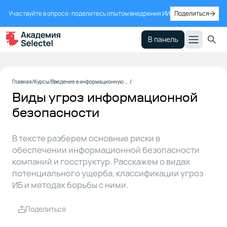
Участвуйте в опросе: поделитесь опытом внедрения ИИ
Поделиться
В панель
Источники угроз
1
Главная
Курсы
Введение в информационную безопасность
информационной
Виды угроз информационной
безопасности
безопасности
Критерии
2
В тексте разберем основные риски в
оценки
уязвимостей
обеспечении информационной безопасности
компаний и госструктур. Расскажем о видах
потенциального ущерба, классификации угроз
Классификация
3
ИБ и методах борьбы с ними.
угроз
информационной
Поделиться
безопасности