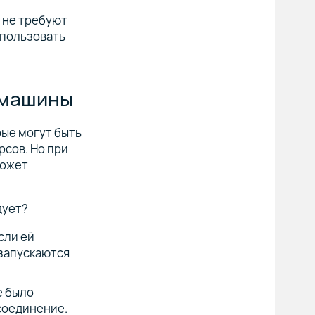
 не требуют
спользовать
 машины
рые могут быть
рсов. Но при
может
дует?
сли ей
езапускаются
е было
соединение.