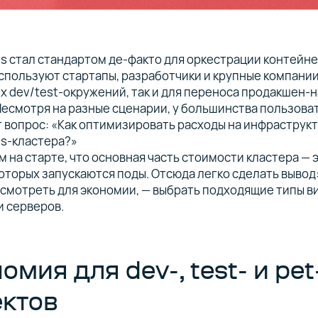
s стал стандартом де-факто для оркестрации контейне
спользуют стартапы, разработчики и крупные компании
 dev/test-окружений, так и для переноса продакшен-н
Несмотря на разные сценарии, у большинства пользов
 вопрос: «Как оптимизировать расходы на инфраструк
es-кластера?»
 на старте, что основная часть стоимости кластера — 
которых запускаются поды. Отсюда легко сделать вывод:
смотреть для экономии, — выбрать подходящие типы в
и серверов.
омия для dev-, test- и pet
ектов