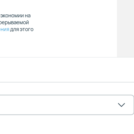
 экономии на
прерываемой
ения
для этого