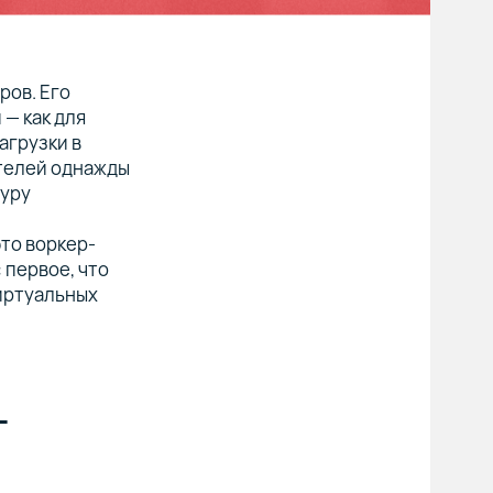
ров. Его
 — как для
агрузки в
ателей однажды
туру
это воркер-
 первое, что
иртуальных
-