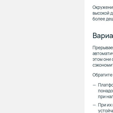
Окружения
высокой д
более де
Вариа
Прерываем
автоматич
этом они 
сэкономит
Обратите 
Платфо
понадо
при на
При их
устойч