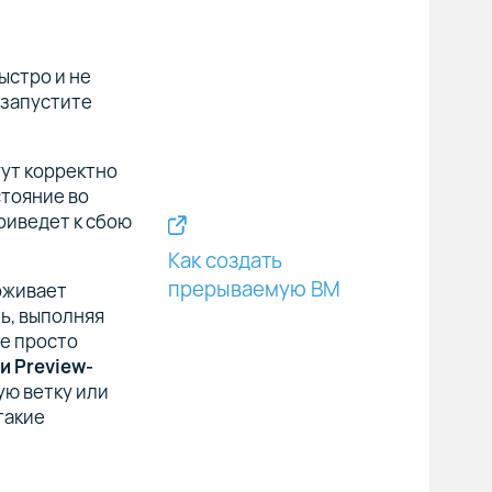
ыстро и не
езапустите
огут корректно
стояние во
приведет к сбою
Как создать
прерываемую ВМ
рживает
ь, выполняя
е просто
 и Preview-
ую ветку или
такие