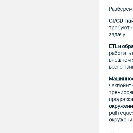
Разберемс
CI/CD-па
требуют н
задачу.
ETL и обр
работать 
внешнем 
всего пай
Машинное
чекпойнты
тренировк
продолжае
окружени
pull requ
окружени