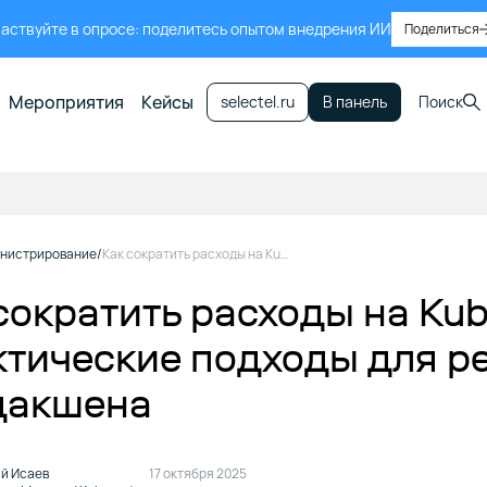
аствуйте в опросе: поделитесь опытом внедрения ИИ
Поделиться
Мероприятия
Кейсы
selectel.ru
В панель
Поиск
нистрирование
Как сократить расходы на Kubernetes. Практические подходы для pet-проектов и продакшена
сократить расходы на Kub
тические подходы для pe
дакшена
й Исаев
17 октября 2025