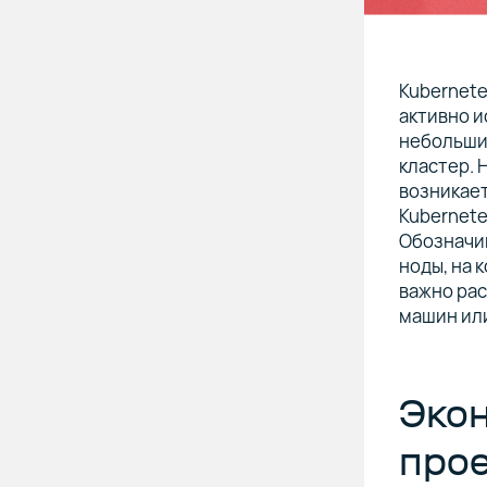
Kubernete
активно и
небольших
кластер. 
возникает
Kubernet
Обозначим
ноды, на 
важно рас
машин ил
Экон
про