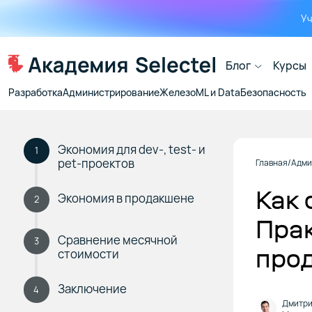
Уч
Блог
Курсы
Разработка
Администрирование
Железо
ML и Data
Безопасность
Экономия для dev-, test- и
1
pet-проектов
Главная
Адми
Как 
Экономия в продакшене
2
Прак
Сравнение месячной
3
про
стоимости
Заключение
4
Дмитри