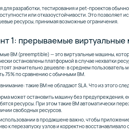
 для разработки, тестирования и pet-проектов обычно
оступности или отказоустойчивости. Это позволяет и
шевые ресурсы, принимая возможные ограничения.
нт 1: прерываемые виртуальные
ые ВМ (preemptible) — это виртуальные машины, кото
ески остановлены платформой в случае нехватки ресу
стоят значительно дешевле: в среднем пользователь 
ь 75% по сравнению с обычными ВМ.
внимание: такие ВМ не обладают SLA. Что из этого сле
рма может остановить машину без предупреждения, е
бятся ресурсы. При этом такие ВМ автоматически пер
личии свободных ресурсов.
 использовании в продакшене важно, чтобы приложени
иво к перезапуску узлов и корректно восстанавливало 