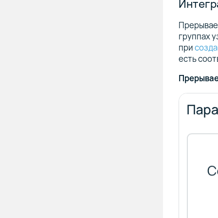
Интегр
Прерывае
группах у
при
созда
есть соо
Прерывае