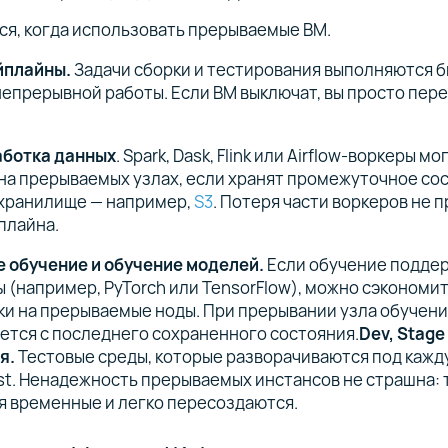
я, когда использовать прерываемые ВМ.
йплайны.
Задачи сборки и тестирования выполняются б
епрерывной работы. Если ВМ выключат, вы просто пер
аботка данных
. Spark, Dask, Flink или Airflow-воркеры м
на прерываемых узлах, если хранят промежуточное со
хранилище — например,
S3
. Потеря части воркеров не 
плайна.
 обучение и обучение моделей.
Если обучение подде
 (например, PyTorch или TensorFlow), можно сэкономит
и на прерываемые ноды. При прерывании узла обучени
тся с последнего сохраненного состояния.
Dev, Stage
я.
Тестовые среды, которые разворачиваются под кажд
est. Ненадежность прерываемых инстансов не страшна: 
я временные и легко пересоздаются.