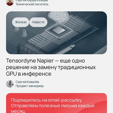
Сергей Кардапольцев
Технический писатель
Железо
Новости
Tensordyne Napier — еще одно
решение на замену традиционных
GPU в инференсе
Сергей Ковалёв
Продакт-менеджер
Подпишитесь на email-рассылку
Отправляем полезные письма каждый
месяц.