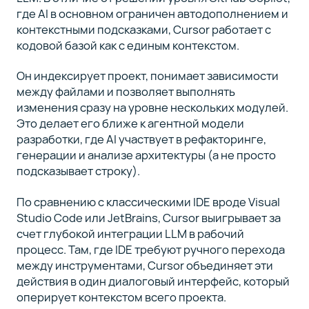
где AI в основном ограничен автодополнением и
контекстными подсказками, Cursor работает с
кодовой базой как с единым контекстом.
Он индексирует проект, понимает зависимости
между файлами и позволяет выполнять
изменения сразу на уровне нескольких модулей.
Это делает его ближе к агентной модели
разработки, где AI участвует в рефакторинге,
генерации и анализе архитектуры (а не просто
подсказывает строку).
По сравнению с классическими IDE вроде Visual
Studio Code или JetBrains, Cursor выигрывает за
счет глубокой интеграции LLM в рабочий
процесс. Там, где IDE требуют ручного перехода
между инструментами, Cursor объединяет эти
действия в один диалоговый интерфейс, который
оперирует контекстом всего проекта.