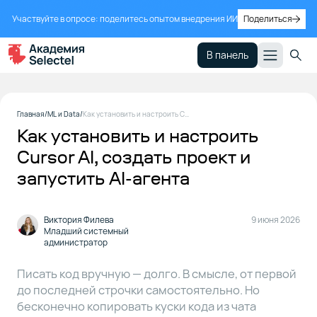
Участвуйте в опросе: поделитесь опытом внедрения ИИ
Поделиться
В панель
Системные
1
Главная
ML и Data
Как установить и настроить Cursor AI, создать проект и запустить AI-агента
требования
Как установить и настроить
Cursor AI, создать проект и
Как
2
запустить AI-агента
установить
Cursor AI
Виктория Филева
9 июня 2026
Младший системный
Настройки
3
администратор
Cursor AI
Писать код вручную — долго. В смысле, от первой
до последней строчки самостоятельно. Но
Файл
4
бесконечно копировать куски кода из чата
правил