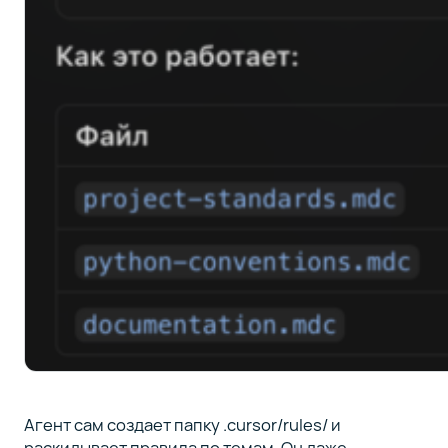
Агент сам создает папку .cursor/rules/ и
раскидывает правила по темам. Он даже