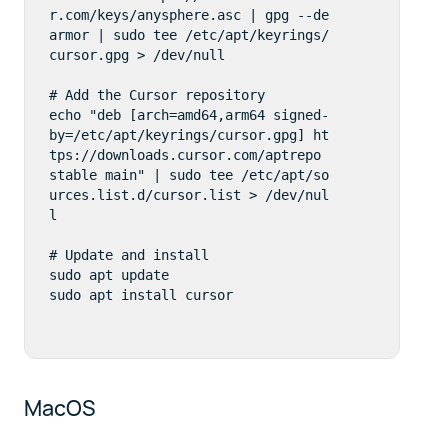
r.com/keys/anysphere.asc | gpg --de
armor | sudo tee /etc/apt/keyrings/
cursor.gpg > /dev/null

# Add the Cursor repository

echo "deb [arch=amd64,arm64 signed-
by=/etc/apt/keyrings/cursor.gpg] ht
tps://downloads.cursor.com/aptrepo 
stable main" | sudo tee /etc/apt/so
urces.list.d/cursor.list > /dev/nul
l

# Update and install

sudo apt update

sudo apt install cursor
MacOS