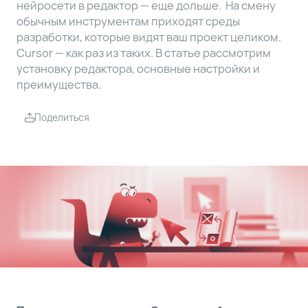
нейросети в редактор — еще дольше. На смену
обычным инструментам приходят среды
Установка
5
разработки, которые видят ваш проект целиком.
расширений
Cursor — как раз из таких. В статье рассмотрим
под нужный
установку редактора, основные настройки и
стек
преимущества.
Выбор
6
Поделиться
AI-
модели
Чем Cursor
7
AI лучше
конкурентов
Создание
8
первого
проекта в
Cursor AI