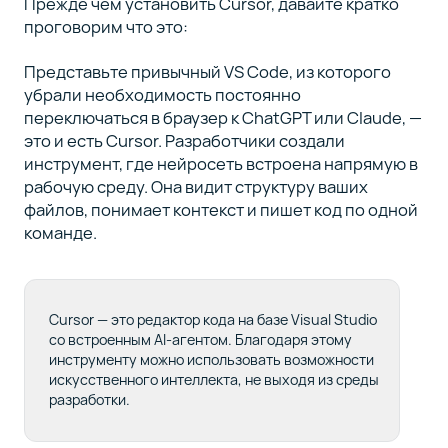
Прежде чем установить Cursor, давайте кратко
проговорим что это:
Чем
9
может
Представьте привычный VS Code, из которого
помочь
убрали необходимость постоянно
Selectel
переключаться в браузер к ChatGPT или Claude, —
это и есть Cursor. Разработчики создали
инструмент, где нейросеть встроена напрямую в
Заключение
10
рабочую среду. Она видит структуру ваших
файлов, понимает контекст и пишет код по одной
команде.
Cursor — это редактор кода на базе Visual Studio
со встроенным AI-агентом. Благодаря этому
инструменту можно использовать возможности
искусственного интеллекта, не выходя из среды
разработки.