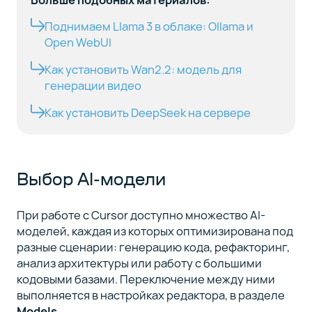
Поднимаем Llama 3 в облаке: Ollama и
Open WebUI
Как установить Wan2.2: модель для
генерации видео
Как установить DeepSeek на сервере
Выбор AI-модели
При работе с Cursor доступно множество AI-
моделей, каждая из которых оптимизирована под
разные сценарии: генерацию кода, рефакторинг,
анализ архитектуры или работу с большими
кодовыми базами. Переключение между ними
выполняется в настройках редактора, в разделе
Models
.