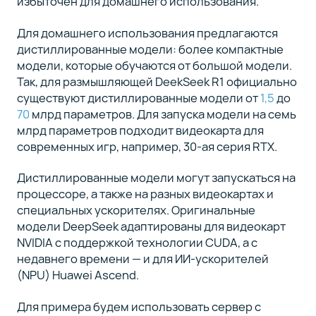
избыточен для домашнего использования.
Для домашнего использования предлагаются
дистиллированные модели: более компактные
модели, которые обучаются от большой модели.
Так, для размышляющей DeekSeek R1 официально
существуют дистиллированные модели от
1,5
до
70
млрд параметров. Для запуска модели на семь
млрд параметров подходит видеокарта для
современных игр, например, 30-ая серия RTX.
Дистиллированные модели могут запускаться на
процессоре, а также на разных видеокартах и
специальных ускорителях. Оригинальные
модели DeepSeek адаптированы для видеокарт
NVIDIA с поддержкой технологии CUDA, а с
недавнего времени — и для ИИ-ускорителей
(NPU) Huawei Ascend.
Для примера будем использовать сервер с