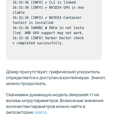
16:32:36 [INFO] ✔ CLI is linked

16:32:36 [INFO] ✔ NVIDIA GPU is ava
ilable

16:32:36 [INFO] ✔ NVIDIA Container 
Toolkit is installed

16:32:36 [WARN] ✘ ROCm in not insta
lled. AMD GPU support may not work.

16:32:36 [INFO] Harbor Doctor check
s completed successfully.
Докер присутствует, графический ускоритель
определяется и доступен в контейнерах. Значит,
можно продолжать.
Скачиваем думающую модель deepseek-r1 на
восемь млрд параметров. Возможные значения
количества параметров можно найти в
репозитории
ollama
.