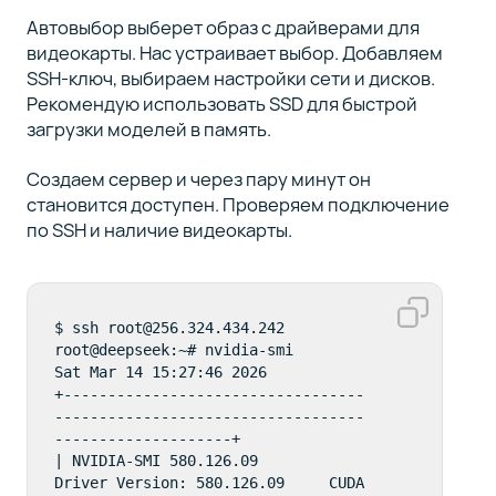
Автовыбор выберет образ с драйверами для
видеокарты. Нас устраивает выбор. Добавляем
SSH-ключ, выбираем настройки сети и дисков.
Рекомендую использовать SSD для быстрой
загрузки моделей в память.
Создаем сервер и через пару минут он
становится доступен. Проверяем подключение
по SSH и наличие видеокарты.
$ ssh root@256.324.434.242

root@deepseek:~# nvidia-smi

Sat Mar 14 15:27:46 2026       

+----------------------------------
-----------------------------------
--------------------+

| NVIDIA-SMI 580.126.09             
Driver Version: 580.126.09     CUDA 