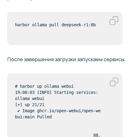
harbor ollama pull deepseek-r1:8b
После завершения загрузки запускаем сервисы.
# harbor up ollama webui

19:08:03 [INFO] Starting services: 
ollama webui

[+] up 21/21

 ✔ Image ghcr.io/open-webui/open-we
bui:main Pulled                    
                                88.