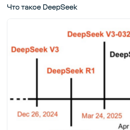
Что такое DeepSeek
Заключение
5