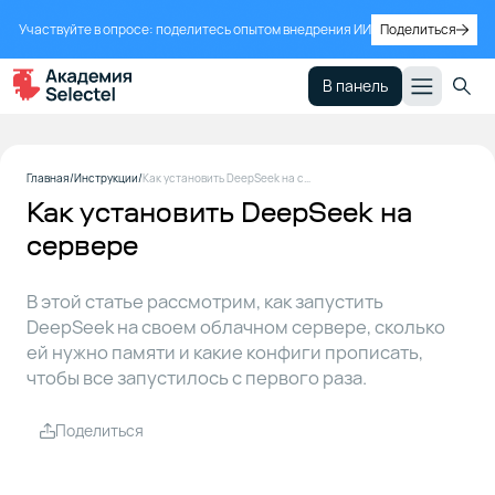
Участвуйте в опросе: поделитесь опытом внедрения ИИ
Поделиться
В панель
Что такое
1
Главная
Инструкции
Как установить DeepSeek на сервере
DeepSeek
Как установить DeepSeek на
сервере
Заказываем
2
сервер
В этой статье рассмотрим, как запустить
DeepSeek на своем облачном сервере, сколько
Установка
3
ей нужно памяти и какие конфиги прописать,
DeepSeek
чтобы все запустилось с первого раза.
Расширение
Поделиться
4