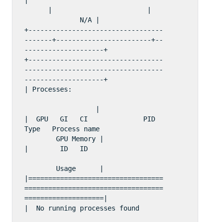
      |                        |    
              N/A |

+----------------------------------
-------+------------------------+--
--------------------+

+----------------------------------
-----------------------------------
--------------------+

| Processes:                        
                  |

|  GPU   GI   CI              PID   
Type   Process name                
        GPU Memory |

|        ID   ID                   
        Usage      |

|==================================
===================================
====================|

|  No running processes found       