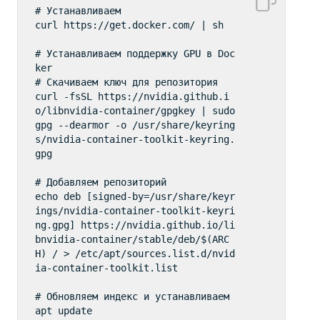
# Устанавливаем

curl https://get.docker.com/ | sh

# Устанавливаем поддержку GPU в Doc
ker

# Скачиваем ключ для репозитория

curl -fsSL https://nvidia.github.i
o/libnvidia-container/gpgkey | sudo 
gpg --dearmor -o /usr/share/keyring
s/nvidia-container-toolkit-keyring.
gpg

# Добавляем репозиторий

echo deb [signed-by=/usr/share/keyr
ings/nvidia-container-toolkit-keyri
ng.gpg] https://nvidia.github.io/li
bnvidia-container/stable/deb/$(ARC
H) / > /etc/apt/sources.list.d/nvid
ia-container-toolkit.list

# Обновляем индекс и устанавливаем

apt update
