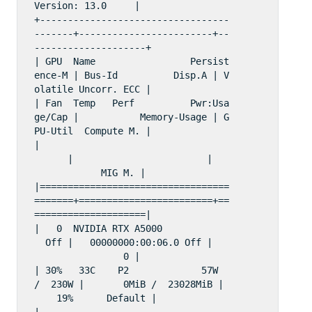
Version: 13.0     |

+----------------------------------
-------+------------------------+--
--------------------+

| GPU  Name                 Persist
ence-M | Bus-Id          Disp.A | V
olatile Uncorr. ECC |

| Fan  Temp   Perf          Pwr:Usa
ge/Cap |           Memory-Usage | G
PU-Util  Compute M. |

|                                   
      |                        |   
            MIG M. |

|==================================
=======+========================+==
====================|

|   0  NVIDIA RTX A5000             
  Off |   00000000:00:06.0 Off |    
                0 |

| 30%   33C    P2             57W 
/  230W |       0MiB /  23028MiB | 
    19%      Default |

|                                   