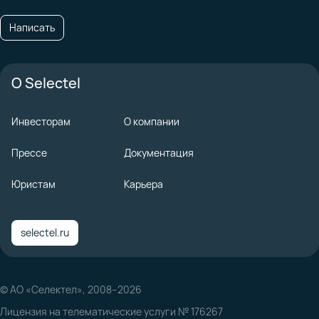
Написать
О Selectel
Инвесторам
О компании
Прессе
Документация
Юристам
Карьера
selectel.ru
© АО «Селектел», 2008–2026
Лицензия на телематические услуги № 176267