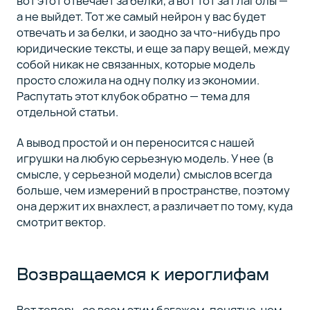
вот этот отвечает за белки, а вот тот за глаголы —
а не выйдет. Тот же самый нейрон у вас будет
отвечать и за белки, и заодно за что-нибудь про
юридические тексты, и еще за пару вещей, между
собой никак не связанных, которые модель
просто сложила на одну полку из экономии.
Распутать этот клубок обратно — тема для
отдельной статьи.
А вывод простой и он переносится с нашей
игрушки на любую серьезную модель. У нее (в
смысле, у серьезной модели) смыслов всегда
больше, чем измерений в пространстве, поэтому
она держит их внахлест, а различает по тому, куда
смотрит вектор.
Возвращаемся к иероглифам
Вот теперь, со всем этим багажом, понятно, чем