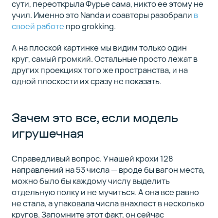
сути, переоткрыла Фурье сама, никто ее этому не
учил. Именно это Nanda и соавторы разобрали
в
своей работе
про grokking.
А на плоской картинке мы видим только один
круг, самый громкий. Остальные просто лежат в
других проекциях того же пространства, и на
одной плоскости их сразу не показать.
Зачем это все, если модель
игрушечная
Справедливый вопрос. У нашей крохи 128
направлений на 53 числа — вроде бы вагон места,
можно было бы каждому числу выделить
отдельную полку и не мучиться. А она все равно
не стала, а упаковала числа внахлест в несколько
кругов. Запомните этот факт, он сейчас