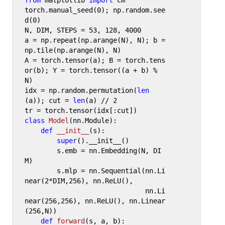
from
 matplotlib 
import
 cm

torch.manual_seed(
0
); np.random.see
d(
0
)

N, DIM, STEPS = 
53
, 
128
, 
4000
a = np.repeat(np.arange(N), N); b = 
np.tile(np.arange(N), N)

A = torch.tensor(a); B = torch.tens
or(b); Y = torch.tensor((a + b) % 
N)

idx = np.random.permutation(
len
(a)); cut = 
len
(a) // 
2
class
Model
(nn.Module):

def
__init__
(
s
):

super
().__init__()

        s.emb = nn.Embedding(N, DI
M)

        s.mlp = nn.Sequential(nn.Li
near(
2
*DIM,
256
), nn.ReLU(),

                              nn.Li
near(
256
,
256
), nn.ReLU(), nn.Linear
(
256
,N))

def
forward
(
s, a, b
):
