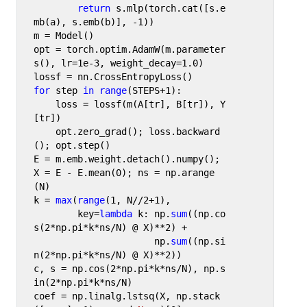
return
 s.mlp(torch.cat([s.e
mb(a), s.emb(b)], -
1
))

m = Model()

opt = torch.optim.AdamW(m.parameter
s(), lr=
1e-3
, weight_decay=
1.0
)

for
 step 
in
range
(STEPS+
1
):

    loss = lossf(m(A[tr], B[tr]), Y
[tr])

    opt.zero_grad(); loss.backward
(); opt.step()

E = m.emb.weight.detach().numpy(); 
X = E - E.mean(
0
); ns = np.arange
(N)

k = 
max
(
range
(
1
, N//
2
+
1
),

        key=
lambda
 k: np.
sum
((np.co
s(
2
*np.pi*k*ns/N) @ X)**
2
) +

                      np.
sum
((np.si
n(
2
*np.pi*k*ns/N) @ X)**
2
))

c, s = np.cos(
2
*np.pi*k*ns/N), np.s
in(
2
*np.pi*k*ns/N)

coef = np.linalg.lstsq(X, np.stack