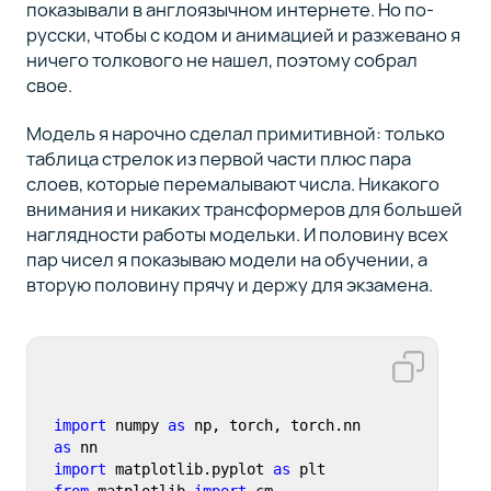
показывали в англоязычном интернете. Но по-
русски, чтобы с кодом и анимацией и разжевано я
ничего толкового не нашел, поэтому собрал
свое.
Модель я нарочно сделал примитивной: только
таблица стрелок из первой части плюс пара
слоев, которые перемалывают числа. Никакого
внимания и никаких трансформеров для большей
наглядности работы модельки. И половину всех
пар чисел я показываю модели на обучении, а
вторую половину прячу и держу для экзамена.
import
 numpy 
as
 np, torch, torch.nn 
as
import
 matplotlib.pyplot 
as