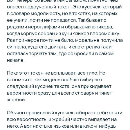
опасен недоученный токен. Это кусочек, который
в словаре модели есть, но в текстах, на которых
ее учили, почти не попадался. Так бывает с
редкими иероглифами и обрывками юникода,
когда корпус собран из кучи языков вперемешку.
Раз примеров почти не было, модель не получила
сигнала, куда его двигать, и его стрелка так и
осталась торчать там, где ее бросили в самом
начале.
Пока этот токен не всплывает, все тихо. Но
вспомните, как модель вообще выбирает
следующий кусочек текста: она прикидывает
вероятности сразу для всего словаря и тянет
жребий.
Обычно правильный кусочек забирает себе почти
всю вероятность, и жребий честно выпадает на
него. А вот на стыке языков или в каком-нибудь