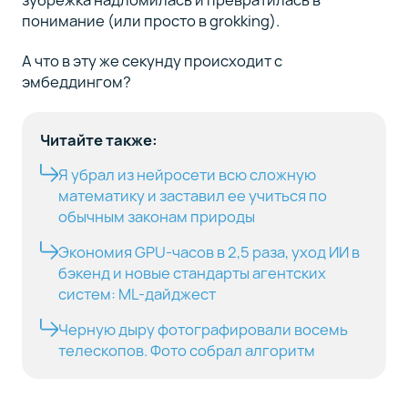
понимание (или просто в grokking).
А что в эту же секунду происходит с
эмбеддингом?
Читайте также:
Я убрал из нейросети всю сложную
математику и заставил ее учиться по
обычным законам природы
Экономия GPU-часов в 2,5 раза, уход ИИ в
бэкенд и новые стандарты агентских
систем: ML-дайджест
Черную дыру фотографировали восемь
телескопов. Фото собрал алгоритм