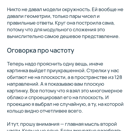
Никто не давал модели окружность. Ей вообще не
давали геометрии, только пары чисел и
правильные ответы. Круг она построила сама,
потому что для модульного сложения это
вычислительно самое дешевое представление.
Оговорка про частоту
Теперь надо прояснить одну вещь, иначе
картинка выйдет приукрашенной. Стрелки у нас
обитают не на плоскости, а в пространстве из 128
направлений. А я показываю вам плоскую
картинку. Все потому что я взял это многомерное
облако и спроецировал его на плоскость. И
проекцию я выбрал не случайную, а ту, на которой
кольцо видно отчетливее всего.
И тут, прошу внимания — главная мысль второй
части. Кольцо не одно. Если аккуратно разобрать