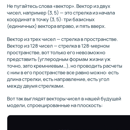
Не пугайтесь слова «вектор». Вектор из двух
чисел, например (3, 5) — это стрелка из начала
координат в точку (3, 5): три базисных
(единичных) вектора вправо, и пять вверх.
Вектор из трех чисел — стрелка в пространстве.
Вектор из 128 чисел — стрелка в 128-мерном
пространстве, вот только его невозможно
представить (углеродным формам жизни уж
точно, зато кремниевым…), но проводить расчеты
с ним в его пространстве все равно можно: есть
длина стрелки, есть направление, есть угол
между двумя стрелками.
Вот так выглядят векторы чисел в нашей будущей
модели, спроецированные на плоскость: