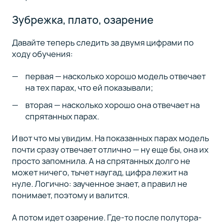
Зубрежка, плато, озарение
Давайте теперь следить за двумя цифрами по
ходу обучения:
первая — насколько хорошо модель отвечает
на тех парах, что ей показывали;
вторая — насколько хорошо она отвечает на
спрятанных парах.
И вот что мы увидим. На показанных парах модель
почти сразу отвечает отлично — ну еще бы, она их
просто запомнила. А на спрятанных долго не
может ничего, тычет наугад, цифра лежит на
нуле. Логично: заученное знает, а правил не
понимает, поэтому и валится.
А потом идет озарение. Где-то после полутора-