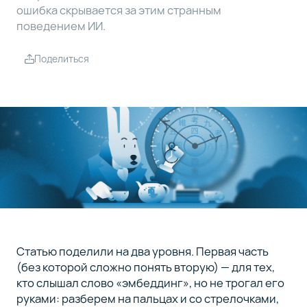
складываются
ошибка скрывается за этим странным
в кольцо
поведением ИИ.
Поделиться
Зачем это
4
все, если
модель
игрушечная
Возвращаемся
5
к иероглифам
Статью поделили на два уровня. Первая часть
(без которой сложно понять вторую) — для тех,
кто слышал слово «эмбеддинг», но не трогал его
руками: разберем на пальцах и со стрелочками,