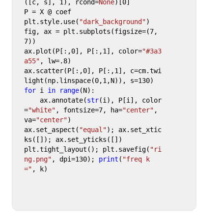
([c, s], 
1
), rcond=
None
)[
0
]

P = X @ coef

plt.style.use(
"dark_background"
)

fig, ax = plt.subplots(figsize=(
7
,
7
))

ax.plot(P[:,
0
], P[:,
1
], color=
"#3a3
a55"
, lw=
.8
)

ax.scatter(P[:,
0
], P[:,
1
], c=cm.twi
light(np.linspace(
0
,
1
,N)), s=
130
for
 i 
in
range
(N):

    ax.annotate(
str
(i), P[i], color
=
"white"
, fontsize=
7
, ha=
"center"
, 
va=
"center"
)

ax.set_aspect(
"equal"
); ax.set_xtic
ks([]); ax.set_yticks([])

plt.tight_layout(); plt.savefig(
"ri
ng.png"
, dpi=
130
); 
print
(
"freq k 
="
, k)