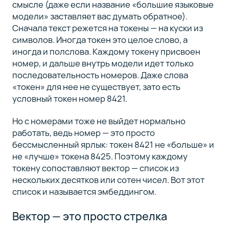
смысле (даже если название «большие языковые
модели» заставляет вас думать обратное).
Сначала текст режется на токены — на куски из
символов. Иногда токен это целое слово, а
иногда и полслова. Каждому токену присвоен
номер, и дальше внутрь модели идет только
последовательность номеров. Даже слова
«токен» для нее не существует, зато есть
условный токен номер 8421.
Но с номерами тоже не выйдет нормально
работать, ведь номер — это просто
бессмысленный ярлык: токен 8421 не «больше» и
не «лучше» токена 8425. Поэтому каждому
токену сопоставляют вектор — список из
нескольких десятков или сотен чисел. Вот этот
список и называется эмбеддингом.
Вектор — это просто стрелка