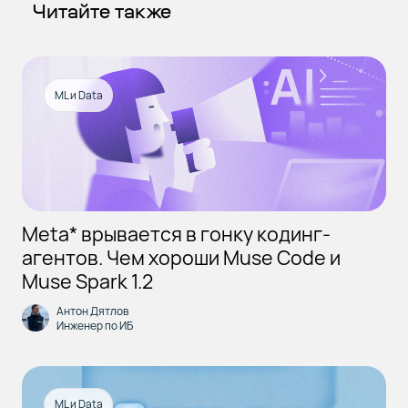
Читайте также
ML и Data
Meta* врывается в гонку кодинг-
агентов. Чем хороши Muse Code и
Muse Spark 1.2
Антон Дятлов
Инженер по ИБ
ML и Data