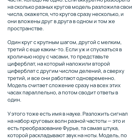
на сколько разных кругов модель разложила свои
числа, окажется, что кругов сразу несколько, и
они вложены друг в друга в одном и том же
пространстве.
Один круг с крупным шагом, другой с мелким,
третий с еще каким-то. Если уж и спускаться в
кроличью нору с часами, то представьте
циферблат, на который наложили второй
циферблат с другим числом делений, а сверху
третий, и все они работают одновременно.
Модель считает сложение сразу на всех этих
часах параллельно, а потом сводит ответы в
один.
У этого тоже есть имя в науке. Разложить сигнал
на набор круговых волн разной частоты — это и
есть преобразование Фурье, та самая штука,
которой раскладывают звук на ноты. Модель, по