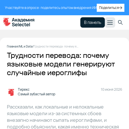
Участвуйте в опросе: поделитесь опытом внедрения ИИ
Поделиться
В панель
Часть 1. Для
1
Главная
ML и Data
Трудности перевода: почему языковые модели генерируют случайные иероглифы
тех, кто
Трудности перевода: почему
слышал
слово
языковые модели генерируют
«эмбеддинг»
случайные иероглифы
Часть 2.
2
Тирекс
10 июня 2026
Для тех,
Самый зубастый автор
кто хочет
копнуть
Рассказали, как локальные и нелокальные
поглубже
языковые модели из-за системных сбоев
внезапно начинают сыпать иероглифами, и
Числа
подробно объяснили, какая именно техническая
3