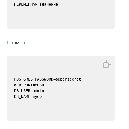
ПЕРЕМЕННАЯ=значение
Пример:
POSTGRES_PASSWORD=supersecret

WEB_PORT=8080

DB_USER=admin

DB_NAME=mydb