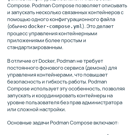
Compose. Podman Compose позволяет описывать
01
и запускать несколько связанных контейнеров с
5
помощью одного конфигурационного файла
минут
(обычно
). Это делает
docker-compose.yml
Как
процесс управления контейнерными
получить
приложениями более простым и
промокод
стандартизированным.
для
обучения
В отличие от Docker, Podman не требует
на курсе
постоянного фонового сервиса (демона) для
по
управления контейнерами, что повышает
Podman
безопасность и гибкость работы. Podman
Compose использует эту особенность, позволяя
запускать и координировать контейнеры на
уровне пользователя без прав администратора
Полный
или сложной настройки.
список
Основные задачи Podman Compose включают:
курса
(9)