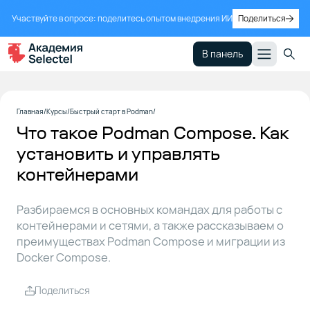
Участвуйте в опросе: поделитесь опытом внедрения ИИ
Поделиться
В панель
Установка
1
Главная
Курсы
Быстрый старт в Podman
Podman
Что такое Podman Compose. Как
Compose
установить и управлять
контейнерами
Работа в
2
Podman
Compose
Разбираемся в основных командах для работы с
контейнерами и сетями, а также рассказываем о
преимуществах Podman Compose и миграции из
Преимущества
3
Docker Compose.
перед Docker
Compose
Поделиться