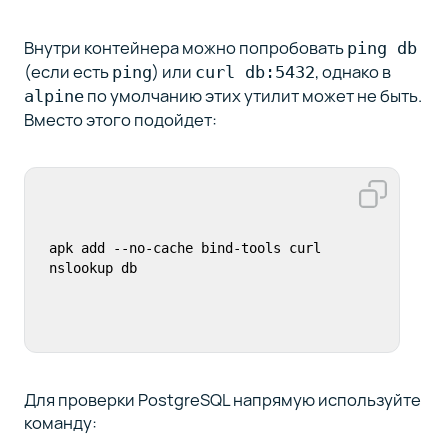
Внутри контейнера можно попробовать
ping db
(если есть
) или
, однако в
ping
curl db:5432
по умолчанию этих утилит может не быть.
alpine
Вместо этого подойдет:
apk add --no-cache bind-tools curl

nslookup db
Для проверки PostgreSQL напрямую используйте
команду: