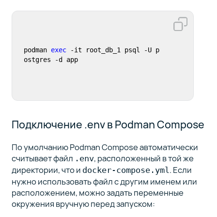
podman 
exec
 -it root_db_1 psql -U p
ostgres -d app
Подключение .env в Podman Compose
По умолчанию Podman Compose автоматически
считывает файл
, расположенный в той же
.env
директории, что и
. Если
docker-compose.yml
нужно использовать файл с другим именем или
расположением, можно задать переменные
окружения вручную перед запуском: