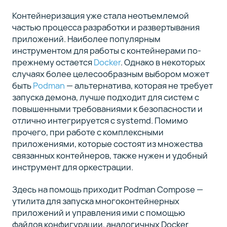
Миграция
4
из Docker
Контейнеризация уже стала неотъемлемой
Compose
частью процесса разработки и развертывания
приложений. Наиболее популярным
инструментом для работы с контейнерами по-
Как
5
прежнему остается
Docker
. Однако в некоторых
упростить
случаях более целесообразным выбором может
работу с
быть
Podman
— альтернатива, которая не требует
Podman
запуска демона, лучше подходит для систем с
Compose
повышенными требованиями к безопасности и
отлично интегрируется с systemd. Помимо
Заключение
6
прочего, при работе с комплексными
приложениями, которые состоят из множества
связанных контейнеров, также нужен и удобный
инструмент для оркестрации.
Сейчас
вы
Здесь на помощь приходит Podman Compose —
на
утилита для запуска многоконтейнерных
3
статье
приложений и управления ими с помощью
курса
файлов конфигурации, аналогичных Docker