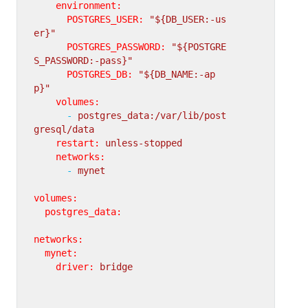
environment:
POSTGRES_USER:
"${DB_USER:-us
er}"
POSTGRES_PASSWORD:
"${POSTGRE
S_PASSWORD:-pass}"
POSTGRES_DB:
"${DB_NAME:-ap
p}"
volumes:
-
postgres_data:/var/lib/post
gresql/data
restart:
unless-stopped
networks:
-
mynet
volumes:
postgres_data:
networks:
mynet:
driver:
bridge