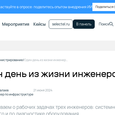
аствуйте в опросе: поделитесь опытом внедрения ИИ
Поделиться
Мероприятия
Кейсы
selectel.ru
В панель
Поиск
нистрирование
Один день из жизни инженеров в Дубровке
 день из жизни инженеро
алаев
21 июня 2024
ер по инфраструктуре
ваем о рабочих задачах трех инженеров: системн
о и по диагностике оборудования.