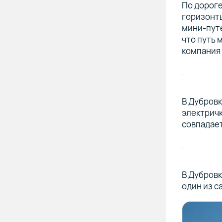
По дороге
горизонты
мини-путе
что путь 
компания 
В Дубровк
электричк
совпадает
В Дубровк
один из с