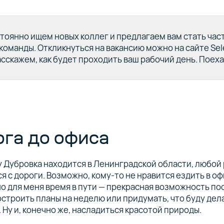
тоянно ищем новых коллег и предлагаем вам стать час
команды. Откликнуться на вакансию можно на сайте Sele
асскажем, как будет проходить ваш рабочий день. Поеха
га до офиса
 Дубровка находится в Ленинградской области, любой
я с дороги. Возможно, кому-то не нравится ездить в оф
но для меня время в пути — прекрасная возможность п
остроить планы на неделю или придумать, что буду дел
 Ну и, конечно же, насладиться красотой природы.