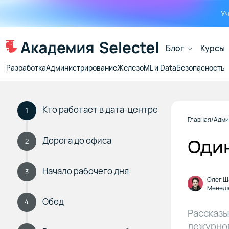
Уч
Блог
Курсы
Разработка
Администрирование
Железо
ML и Data
Безопасность
Кто работает в дата-центре
1
Главная
Адми
Дорога до офиса
Один
2
Начало рабочего дня
3
Олег Ш
Менедж
Обед
4
Рассказы
дежурног