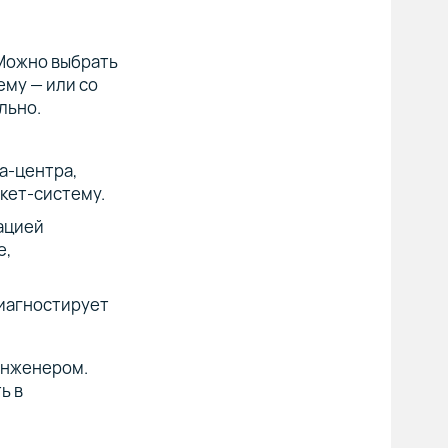
 Можно выбрать
ему — или со
льно.
а-центра,
икет-систему.
ацией
е,
диагностирует
инженером.
ь в