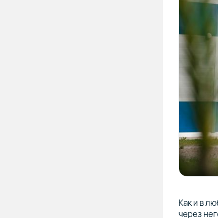
Как и в л
через нег