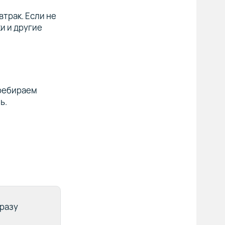
втрак. Если не
и и другие
еребираем
ь.
сразу