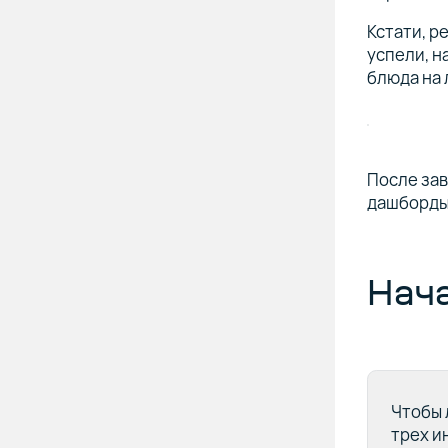
Кстати, р
успели, н
блюда на 
После зав
дашборды 
Нача
Чтобы 
трех и