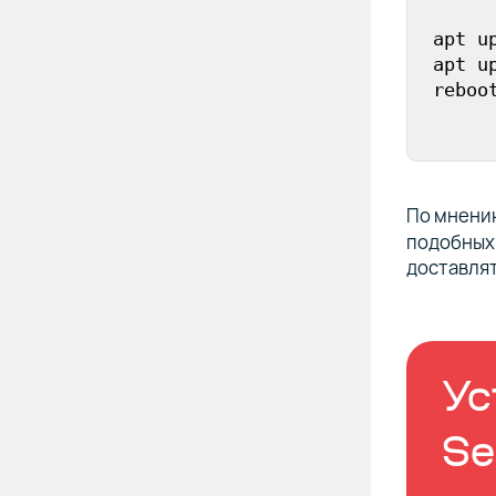
apt up
apt up
reboo
По мнению
подобных 
доставлят
Ус
Se