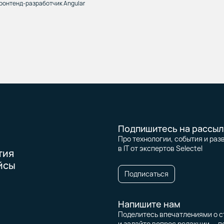
ронтенд-разработчик Angular
Подпишитесь на рассыл
Про технологии, события и раз
в IT от экспертов Selectel
тия
йсы
Подписаться
Напишите нам
Поделитесь впечатлениями о с
и задайте вопрос редакции — п