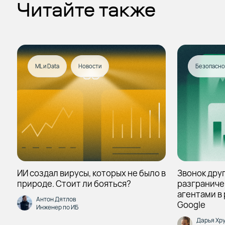
Читайте также
ML и Data
Новости
Безопасно
ИИ создал вирусы, которых не было в
Звонок друг
природе. Стоит ли бояться?
разграниче
агентами в
Антон Дятлов
Google
Инженер по ИБ
Дарья Хр