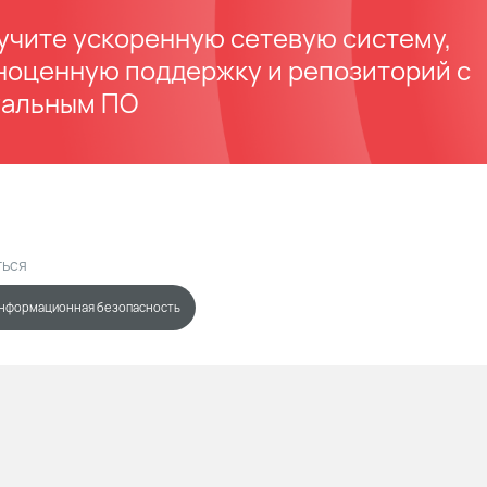
учите ускоренную сетевую систему,
ноценную поддержку и репозиторий с
уальным ПО
ться
нформационная безопасность