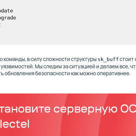
date

grade

t
 команды, в силу сложности структуры
стоит 
sk_buff
уязвимостей. Мы следим за ситуацией и делаем все, ч
ь обновления безопасности как можно оперативнее.
тановите серверную ОС
lectel