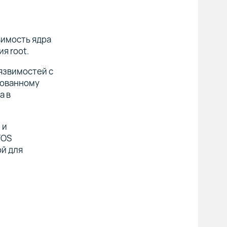
вимость ядра
я root.
уязвимостей с
рованному
а в
 и
TOS
ой для