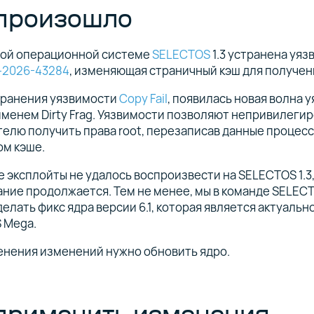
 произошло
ной операционной системе
SELECTOS
1.3 устранена уяз
-2026-43284
, изменяющая страничный кэш для получени
транения уязвимости
Copy Fail
, появилась новая волна 
менем Dirty Frag. Уязвимости позволяют непривилеги
елю получить права root, перезаписав данные процесс
ом кэше.
 эксплойты не удалось воспроизвести на SELECTOS 1.3,
ние продолжается. Тем не менее, мы в команде SELEC
елать фикс ядра версии 6.1, которая является актуальн
 Mega.
енения изменений нужно обновить ядро.
 применить изменения