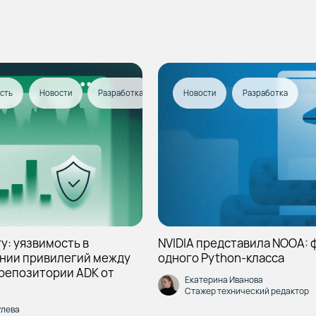
сть
Новости
Разработка
Новости
Разработка
у: уязвимость в
NVIDIA представила NOOA: 
нии привилегий между
одного Python-класса
 репозитории ADK от
Екатерина Иванова
Стажер технический редактор
улева