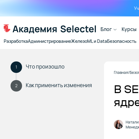
Уч
Блог
Курсы
Разработка
Администрирование
Железо
ML и Data
Безопасность
Что произошло
1
Главная
Безо
Как применить изменения
В SE
2
ядре
Натали
Менедж