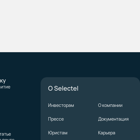
ку
витие
О Selectel
Инвесторам
О компании
Прессе
Документация
Юристам
Карьера
татье
о почте