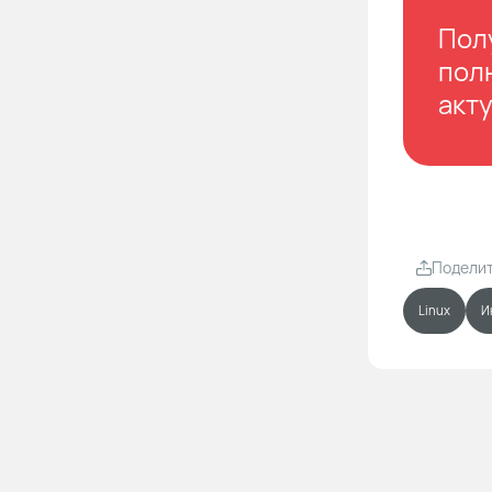
Пол
пол
акт
Подели
Linux
И