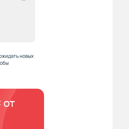
ожидать новых
тобы
 от