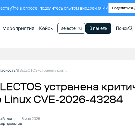
аствуйте в опросе: поделитесь опытом внедрения ИИ
Поделиться
Мероприятия
Кейсы
selectel.ru
В панель
Поиск
пасность
В SELECTOS устранена критическая уязвимость в ядре Linux CVE-2026-43284
LECTOS устранена крити
 Linux CVE-2026-43284
я Бажан
8 мая 2026
ер проектов