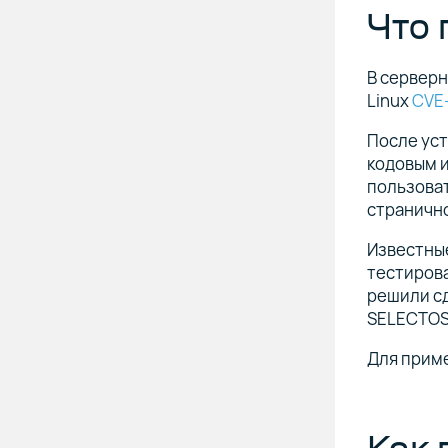
Что
В сервер
Linux
CVE
После ус
кодовым и
пользоват
страничн
Известные
тестирова
решили сд
SELECTOS
Для прим
Как