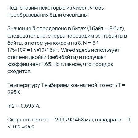
Подготовим некоторые из чисел, чтобы
преобразования были очевидны.
Значение
определено в битах (1 байт = 8 бит),
N
следовательно, сперва переводим зеттабайты в
байты, а потом умножаем на 8. N = 8 *
175×10²¹=1.4×10²⁴ бит. Wired здесь использует
степени двойки (зебибайты) и получает
коэффициент 1.65. Но главное, что порядок
сходится.
Температуру T выбираем комнатной, то есть T =
293 K.
ln2 = 0.69314.
Скорость света c = 299 792 458 м/с, в квадрате — 9
× 10
м
/с
16
2
2