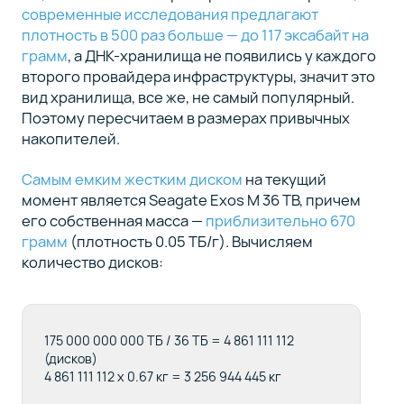
современные исследования предлагают
плотность в 500 раз больше — до 117 эксабайт на
грамм
, а ДНК-хранилища не появились у каждого
второго провайдера инфраструктуры, значит это
вид хранилища, все же, не самый популярный.
Поэтому пересчитаем в размерах привычных
накопителей.
Самым емким жестким диском
на текущий
момент является Seagate Exos M 36 TB, причем
его собственная масса —
приблизительно 670
грамм
(плотность 0.05 ТБ/г). Вычисляем
количество дисков:
175 000 000 000 ТБ / 36 ТБ = 4 861 111 112
(дисков)
4 861 111 112 x 0.67 кг = 3 256 944 445 кг