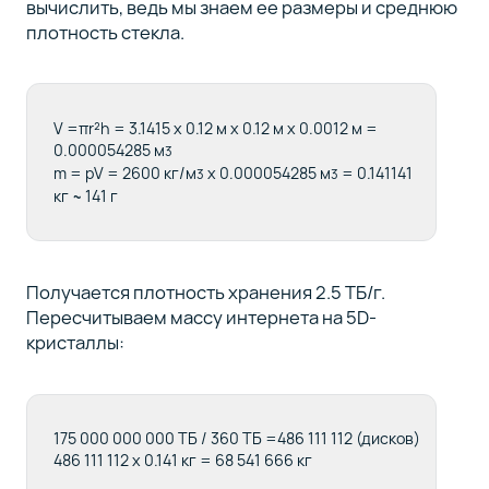
вычислить, ведь мы знаем ее размеры и среднюю
плотность стекла.
V =πr²h = 3.1415 x 0.12 м x 0.12 м x 0.0012 м =
0.000054285 м
3
m = pV = 2600 кг/м
x 0.000054285 м
= 0.141141
3
3
кг ~ 141 г
Получается плотность хранения 2.5 ТБ/г.
Пересчитываем массу интернета на 5D-
кристаллы:
175 000 000 000 ТБ / 360 ТБ =486 111 112 (дисков)
486 111 112 x 0.141 кг = 68 541 666 кг