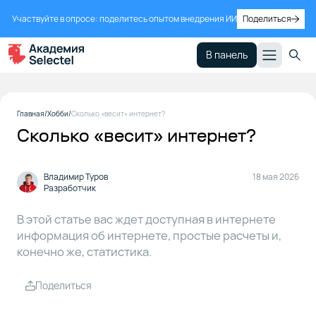
Участвуйте в опросе: поделитесь опытом внедрения ИИ
Поделиться
В панель
Существующие
1
Главная
Хобби
Сколько «весит» интернет?
исследования
Сколько «весит» интернет?
Размер
2
информации
Владимир Туров
18 мая 2026
Разработчик
в интернете
В этой статье вас ждет доступная в интернете
Интернет
информация об интернете, простые расчеты и,
3
в ДНК и
конечно же, статистика.
на дисках
Поделиться
Масса
4