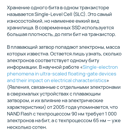
Хранение одного бита в одном транзисторе
называется Single-Level Cell (SLC). Это самый
износостойкий, но наименее емкий вид
хранилища. В современных SSD используется
большая плотность, до пяти бит на транзистор.
В плавающий затвор попадают электроны, масса
которых известна. Остается лишь узнать, сколько
электронов соответствует одному биту
информации. В научной работе «
Single-electron
phenomena in ultra-scaled floating-gate devices
and their impact on electrical characteristics
»
(Явления, связанные с отдельными электронами
в сверхмалых устройствах с плавающим
затвором, и их влияние на электрические
характеристики) от 2005 года упоминается, что
NAND Flash с техпроцессом 90 нм требует 1 000
электронов на бит, а с техпроцессом 65 нм — уже
несколько сотен.