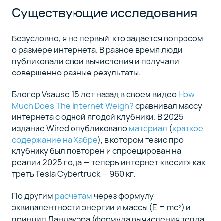
Существующие исследования
Безусловно, я не первый, кто задается вопросом
о размере интернета. В разное время люди
публиковали свои вычисления и получали
совершенно разные результаты.
Блогер Vsause 15 лет назад в своем видео
How
Much Does The Internet Weigh?
сравнивал массу
интернета с одной ягодой клубники. В 2025
издание Wired опубликовало
материал
(
краткое
содержание на Хабре
), в котором тезис про
клубнику был повторен и спроецирован на
реалии 2025 года — теперь интернет «весит» как
треть Tesla Cybertruck — 960 кг.
По другим
расчетам
через формулу
эквивалентности энергии и массы (E = mc
) и
²
принцип Ландауэра (формула вычисления тепла,