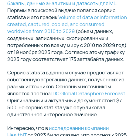
бэкапы, данные аналитики и датасеты для ML.
Первым в поисковой выдаче попался сервис
statista и его график
Volume of data or information
created, captured, copied, and consumed
worldwide from 2010 to 2029
(объем данных,
созданных, записанных, скопированных и
потребленных по всему миру с 2010 по 2029 год)
от 19 ноября 2025 года. Согласно этому графику
2025 году соответствует 173 зеттабайта данных.
Сервис statista в данном случае предоставляет
собственную агрегацию данных, полученных из
разных источников. Основным источником
является прогноз
IDC Global Datasphere Forecast
.
Оригинальный и актуальный документ стоит $7
500, но сервис statista уже опубликовал
единственное интересное значение.
Интересно, что в
исследовании компании
HealthIT
от 2023 было сказано, что прогноз к 2025