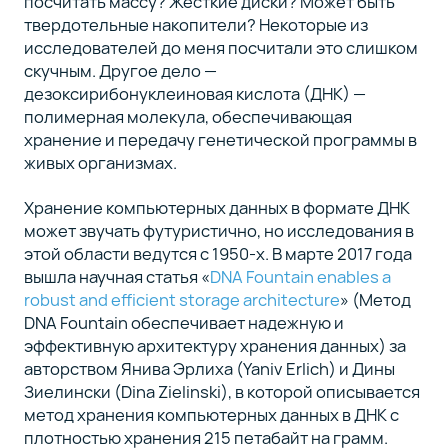
посчитать массу? Жесткие диски? Может быть
твердотельные накопители? Некоторые из
исследователей до меня посчитали это слишком
скучным. Другое дело —
дезоксирибонуклеиновая кислота (ДНК) —
полимерная молекула, обеспечивающая
хранение и передачу генетической программы в
живых организмах.
Хранение компьютерных данных в формате ДНК
может звучать футуристично, но исследования в
этой области ведутся с 1950-х. В марте 2017 года
вышла научная статья «
DNA Fountain enables a
robust and efficient storage architecture
» (Метод
DNA Fountain обеспечивает надежную и
эффективную архитектуру хранения данных) за
авторством Янива Эрлиха (Yaniv Erlich) и Дины
Зиелински (Dina Zielinski), в которой описывается
метод хранения компьютерных данных в ДНК с
плотностью хранения 215 петабайт на грамм.