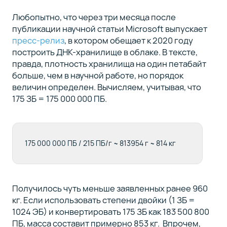
Любопытно, что через три месяца после
публикации научной статьи Microsoft выпускает
пресс-релиз
, в котором обещает к 2020 году
построить ДНК-хранилище в облаке. В тексте,
правда, плотность хранилища на один петабайт
больше, чем в научной работе, но порядок
величин определен. Вычисляем, учитывая, что
175 ЗБ = 175 000 000 ПБ.
175 000 000 ПБ / 215 ПБ/г ~ 813954 г ~ 814 кг
Получилось чуть меньше заявленных ранее 960
кг. Если использовать степени двойки (1 ЗБ =
1024 ЭБ) и конвертировать 175 ЗБ как 183 500 800
ПБ, масса составит примерно 853 кг. Впрочем,