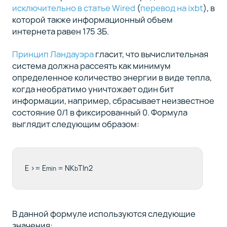
исключительно в статье Wired
(
перевод на ixbt
), в
которой также информационный объем
интернета равен 175 ЗБ.
Принцип Ландауэра
гласит, что вычислительная
система должна рассеять как минимум
определенное количество энергии в виде тепла,
когда необратимо уничтожает один бит
информации, например, сбрасывает неизвестное
состояние 0/1 в фиксированный 0. Формула
выглядит следующим образом:
E >= E
= NK
Tln2
min
b
В данной формуле используются следующие
значения: