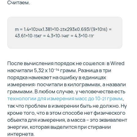
Считаем.
m = 1.4×10
x1.381×10
x293x0.693/(9×10
) =
24
-23
16
43.61×10
кг = 4.3×10
кг = 4.3×10
г
-15
-14
-11
После вычисления порядок не сошелся: в Wired
насчитали 5,32 x 10⁻¹⁴ грамм. Разница в три
порядка намекает на ошибку в единицах
измерения: посчитали в килограммах, а назвали
граммами. В любом случае, у человечества есть
технологии для измерения масс до 10
грамм
,
-21
так что проблем в измерении быть не должно. Ну
кроме того, что в этом способе нет физического
объекта для измерения, а масса – это эквивалент
энергии, которая выделится при стирании
интернета.