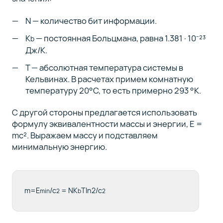
N — количество бит информации.
K
— постоянная Больцмана, равна 1.381 · 10⁻²³
b
Дж/К.
T — абсолютная температура системы в
Кельвинах. В расчетах примем комнатную
температуру 20°C, то есть примерно 293 °К.
С другой стороны предлагается использовать
формулу эквивалентности массы и энергии, E =
mc². Выражаем массу и подставляем
минимальную энергию.
m=E
/c
= NK
Tln2/c
min
2
b
2