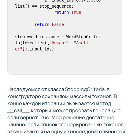
list() == stop_sequence:

return
True
return
False
stop_word_instance = WordStopCriter
ia(tokenizer([
"Human:"
, 
"Ameli
e:"
]).input_ids)
Наследуемся от класса StoppingCriteria, в
конструкторе сохраняем массивы токенов. В
конце каждой итерации вызывается метод
__call__, который может прервать генерацию,
если вернет True. Мое решение достаточно
наивно: если список сгенерированных токенов
заканчивается на одну из последовательностей