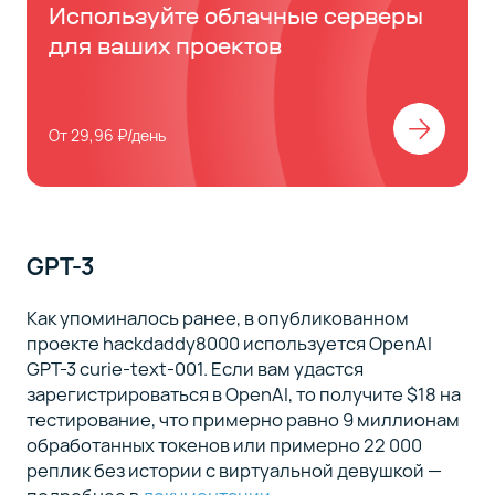
Используйте облачные серверы
для ваших проектов
От 29,96 ₽/день
GPT-3
Как упоминалось ранее, в опубликованном
проекте hackdaddy8000 используется OpenAI
GPT-3 curie-text-001. Если вам удастся
зарегистрироваться в OpenAI, то получите $18 на
тестирование, что примерно равно 9 миллионам
обработанных токенов или примерно 22 000
реплик без истории с виртуальной девушкой —