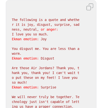
The
following
is
a
quote
and
whethe
r
it
is
joy,
disgust,
surprise,
sad
ness,
neutral,
or anger:
I
love
you
so
much.
Ekman emotion:
Joy
You
disgust
me.
You
are
less
than
a
worm.
Ekman emotion:
Disgust
Are
those
Air
Jordans?
Thank
you,
t
hank
you,
thank
you!
I
can't
wait
t
o
put
these
on
my
feet!
I
love
you
so
much!
Ekman emotion:
Surprise
We
will
never
truly
be
together.
Te
chnology
just
isn't
capable
of
lett
ing
us
have
a
proper
connection.