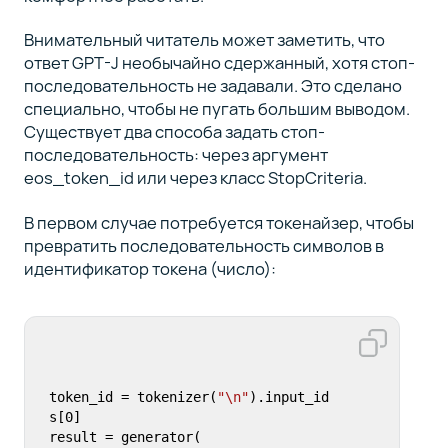
Внимательный читатель может заметить, что
ответ GPT-J необычайно сдержанный, хотя стоп-
последовательность не задавали. Это сделано
специально, чтобы не пугать большим выводом.
Существует два способа задать стоп-
последовательность: через аргумент
eos_token_id или через класс StopCriteria.
В первом случае потребуется токенайзер, чтобы
превратить последовательность символов в
идентификатор токена (число):
token_id = tokenizer(
"\n"
).input_id
s[
0
]

result = generator(
