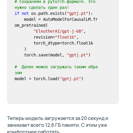
# Сохраняем в pytorch-формате. Это 
нужно сделать один раз!
if
not
 os.path.exists(
"gptj.pt"
):

    model = AutoModelForCausalLM.fr
om_pretrained(

"EleutherAI/gpt-j-6B"
,

        revision=
"float16"
, 

        torch_dtype=torch.float16

    )

    torch.save(model, 
"gptj.pt"
)

#  Далее можно загружать таким обра
зом
model = torch.load(
"gptj.pt"
)
Теперь модель загружается за 20 секунд и
занимает всего 12,6 ГБ памяти. С этим уже
комфортнее работать.