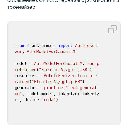
токенайзер:
from
 transformers 
import
AutoTokeni
zer
, 
AutoModelForCausalLM
model = 
AutoModelForCausalLM
.
from_p
retrained
(
"EleutherAI/gpt-j-6B"
)

tokenizer = 
AutoTokenizer
.
from_pret
rained
(
"EleutherAI/gpt-j-6B"
)

generator = 
pipeline
(
"text-generati
on"
, model=model, tokenizer=tokeniz
er, device=
"cuda"
)