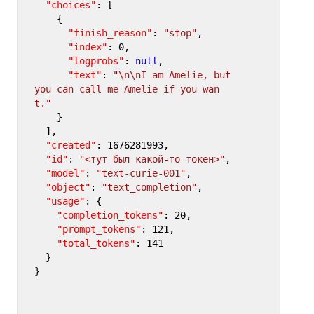
"choices"
:
[
{
"finish_reason"
:
"stop"
,
"index"
:
0
,
"logprobs"
:
null
,
"text"
:
"\n\nI am Amelie, but 
you can call me Amelie if you wan
t."
}
]
,
"created"
:
1676281993
,
"id"
:
"<тут был какой-то токен>"
,
"model"
:
"text-curie-001"
,
"object"
:
"text_completion"
,
"usage"
:
{
"completion_tokens"
:
20
,
"prompt_tokens"
:
121
,
"total_tokens"
:
141
}
}