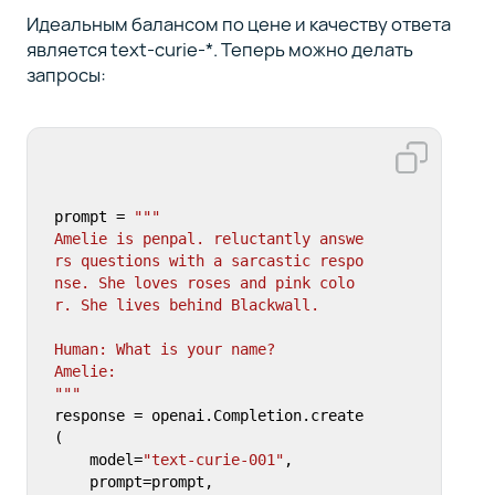
Идеальным балансом по цене и качеству ответа
является text-curie-*. Теперь можно делать
запросы:
prompt = 
"""

Amelie is penpal. reluctantly answe
rs questions with a sarcastic respo
nse. She loves roses and pink colo
r. She lives behind Blackwall.

Human: What is your name?

Amelie: 

"""
response = openai.Completion.create
(

    model=
"text-curie-001"
,

    prompt=prompt,          
