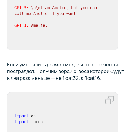
GPT-3:
\n\nI
am
Amelie,
but
you
can
call
me
Amelie
if
you
want.
GPT-J:
Amelie.
Если уменьшить размер модели, то ее качество
пострадает. Получим версию, веса которой будут
в два раза меньше — не float32, а float16.
import
import
 torch
