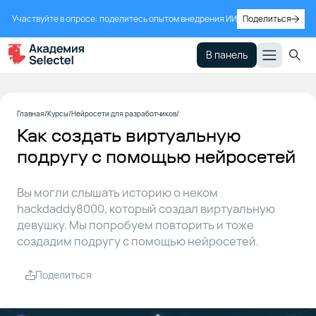
Участвуйте в опросе: поделитесь опытом внедрения ИИ
Поделиться
В панель
Идея
1
Главная
Курсы
Нейросети для разработчиков
проекта
Как создать виртуальную
подругу с помощью нейросетей
Текстовая
2
модель
Вы могли слышать историю о неком
hackdaddy8000, который создал виртуальную
Эмоциональный
3
девушку. Мы попробуем повторить и тоже
анализ
создадим подругу с помощью нейросетей.
Генерация
Поделиться
4
аудио и
видео