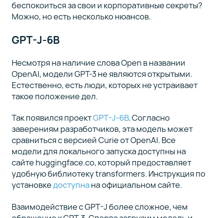
беспокоиться за свои и корпоративные секреты?
Можно, но есть несколько нюансов.
GPT-J-6B
Несмотря на наличие слова Open в названии
OpenAI, модели GPT-3 не являются открытыми.
Естественно, есть люди, которых не устраивает
такое положение дел.
Так появился проект
GPT-J-6B
. Согласно
заверениям разработчиков, эта модель может
сравниться с версией Curie от OpenAI. Все
модели для локального запуска доступны на
сайте huggingface.co, который предоставляет
удобную библиотеку transformers. Инструкция по
установке
доступна
на официальном сайте.
Взаимодействие с GPT-J более сложное, чем
обращение к GPT-3. Сперва загрузим модель и