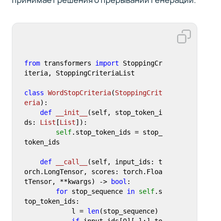
from
 transformers 
import
 StoppingCr
iteria, StoppingCriteriaList

class
WordStopCriteria
(
StoppingCrit
eria
):

def
__init__
(
self, stop_token_i
ds: 
List
[
List
]
):

self
.stop_token_ids = stop_
token_ids

def
__call__
(
self, input_ids: t
orch.LongTensor, scores: torch.Floa
tTensor, **kwargs
) -> 
bool
:

for
 stop_sequence 
in
self
.s
top_token_ids:

            l = 
len
(stop_sequence)

if
 input_ids[
0
][-l:].to