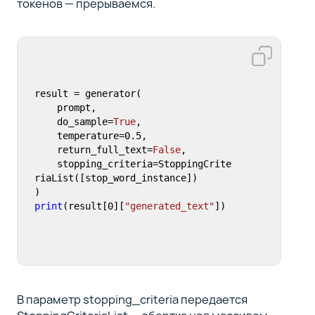
токенов — прерываемся.
result = generator(

    prompt, 

    do_sample=
True
,

    temperature=
0.5
,

    return_full_text=
False
, 

    stopping_criteria=StoppingCrite
riaList([stop_word_instance])

print
(result[
0
][
"generated_text"
])
В параметр stopping_criteria передается