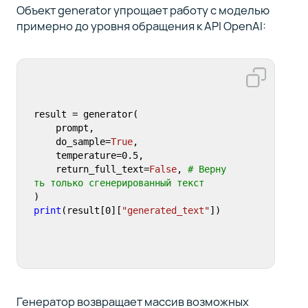
Объект generator упрощает работу с моделью
примерно до уровня обращения к API OpenAI:
result = generator(

    prompt, 

    do_sample=
True
,

    temperature=
0.5
,

    return_full_text=
False
, 
# Верну
ть только сгенерированный текст
print
(result[
0
][
"generated_text"
])
Генератор возвращает массив возможных