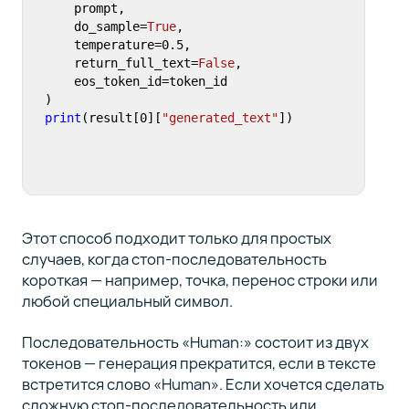
    prompt, 

    do_sample=
True
,

    temperature=
0.5
,

    return_full_text=
False
, 

    eos_token_id=token_id

print
(result[
0
][
"generated_text"
])
Этот способ подходит только для простых
случаев, когда стоп-последовательность
короткая — например, точка, перенос строки или
любой специальный символ.
Последовательность «Human:» состоит из двух
токенов — генерация прекратится, если в тексте
встретится слово «Human». Если хочется сделать
сложную стоп-последовательность или