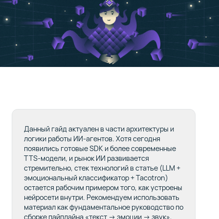
Заключение
5
Сейчас
вы
на
4
статье
курса
Данный гайд актуален в части архитектуры и
01
логики работы ИИ-агентов. Хотя сегодня
Тестируем 3 модели
появились готовые SDK и более современные
Qwen: сравнение
TTS-модели, и рынок ИИ развивается
производительности
стремительно, стек технологий в статье (LLM +
и примеры
эмоциональный классификатор + Tacotron)
использования
остается рабочим примером того, как устроены
нейросети внутри. Рекомендуем использовать
материал как фундаментальное руководство по
сборке пайплайна «текст → эмоции → звук»,