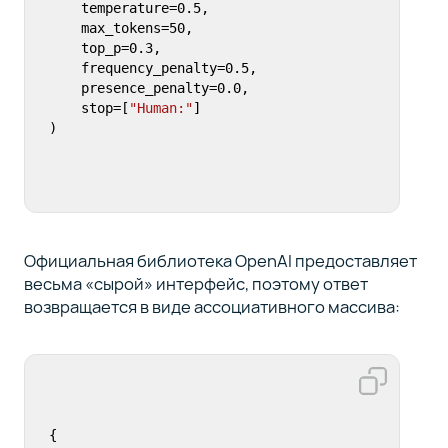
    temperature=
0.5
,

    max_tokens=
50
,          

    top_p=
0.3
,

    frequency_penalty=
0.5
,

    presence_penalty=
0.0
,

    stop=[
"Human:"
]

)
Официальная библиотека OpenAI предоставляет
весьма «сырой» интерфейс, поэтому ответ
возвращается в виде ассоциативного массива:
{