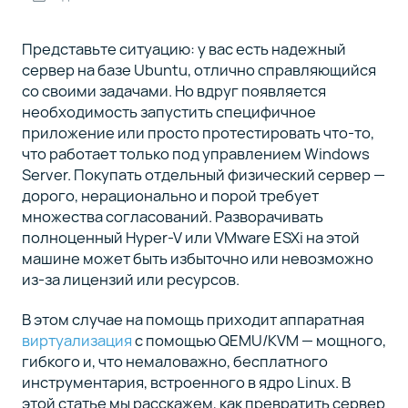
Установка
3
QEMU
Представьте ситуацию: у вас есть надежный
сервер на базе Ubuntu, отлично справляющийся
со своими задачами. Но вдруг появляется
Создание и
4
необходимость запустить специфичное
настройка
приложение или просто протестировать что-то,
виртуальной
что работает только под управлением Windows
машины
Server. Покупать отдельный физический сервер —
дорого, нерационально и порой требует
Подключение
множества согласований. Разворачивать
5
гостевого
полноценный Hyper-V или VMware ESXi на этой
образа
машине может быть избыточно или невозможно
из-за лицензий или ресурсов.
Чистый
6
В этом случае на помощь приходит аппаратная
запуск
виртуализация
с помощью QEMU/KVM — мощного,
Windows
гибкого и, что немаловажно, бесплатного
инструментария, встроенного в ядро Linux. В
Завершение
7
этой статье мы расскажем, как превратить сервер