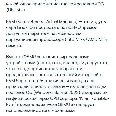
как обычное приложение в вашей основной ОС
(Ubuntu).
KVM (Kernel-based Virtual Machine) — это модуль
ядра Linux. Он предоставляет QEMU прямой
доступ к аппаратным возможностям
виртуализации процессора (Intel VT-x / AMD-V) и
памяти.
Вместе: QEMU управляет виртуальными
устройствами (диски, сеть, видео), эмулирует то,
что не поддерживается аппаратно, и
предоставляет пользовательский интерфейс.
KVM берет на себя критически важную для
производительности задачу — выполнение кода
гостевой ОС (Windows Server 2022) «напрямую»
на физических ядрах CPU сервера. Флаг `-enable-
kvm` в командах запуска QEMU активирует
использование этого механизма.