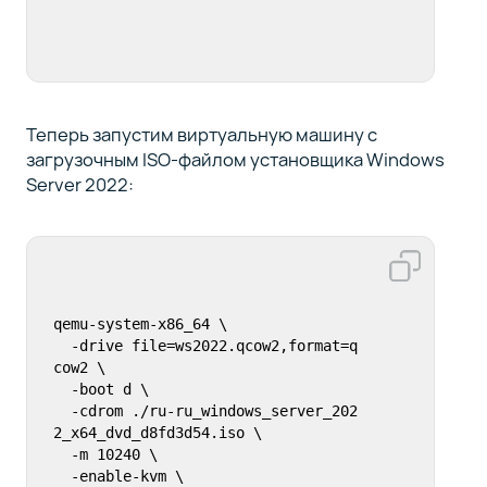
Теперь запустим виртуальную машину с
загрузочным ISO-файлом установщика Windows
Server 2022:
qemu-system-x86_64 \

  -drive file=ws2022.qcow2,format=q
cow2 \

  -boot d \

  -cdrom ./ru-ru_windows_server_202
2_x64_dvd_d8fd3d54.iso \

  -m 10240 \

  -enable-kvm \
