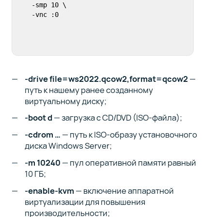
  -smp 10 \

-drive file=ws2022.qcow2,format=qcow2
—
путь к нашему ранее созданному
виртуальному диску;
-boot d
— загрузка с CD/DVD (ISO-файла);
-cdrom …
— путь к ISO-образу установочного
диска Windows Server;
-m 10240
— пул оперативной памяти равный
10 ГБ;
-enable-kvm
— включение аппаратной
виртуализации для повышения
производительности;