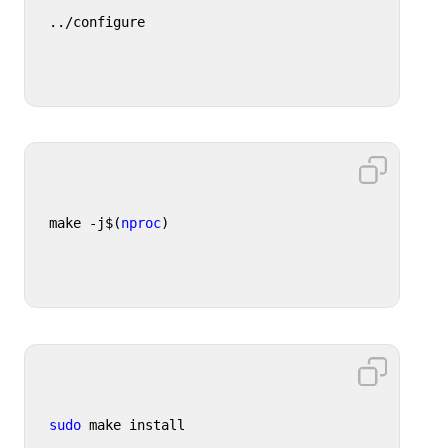
../configure
make -j$(
nproc
)
sudo
 make install