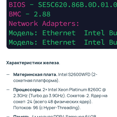
Характеристики железа
.
Материнская плата.
Intel S2600WFD (2-
сокетная платформа).
Процессоры
. 2× Intel Xeon Platinum 8260C @
2.3GHz (Turbo до 3.9GHz). Сокетов: 2. Ядер на
сокет: 24 (всего 48 физических ядер).
Потоков: 96 (с Hyper-Threading).
Память
. 4× модуля DDR4 Samsung 64GB