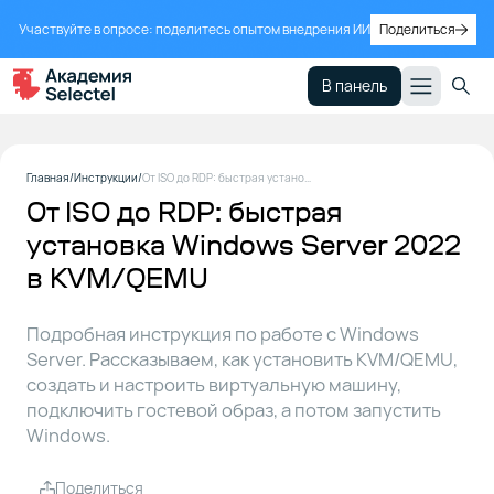
Участвуйте в опросе: поделитесь опытом внедрения ИИ
Поделиться
В панель
Что мы
1
Главная
Инструкции
От ISO до RDP: быстрая установка Windows Server 2022 в KVM/QEMU
разберем:
От ISO до RDP: быстрая
сценарии
использования
установка Windows Server 2022
и установка
в KVM/QEMU
Windows
Server в
KVM/QEMU
Подробная инструкция по работе с Windows
Server. Рассказываем, как установить KVM/QEMU,
создать и настроить виртуальную машину,
Выбор
2
подключить гостевой образ, а потом запустить
железа
Windows.
для
проекта
Поделиться