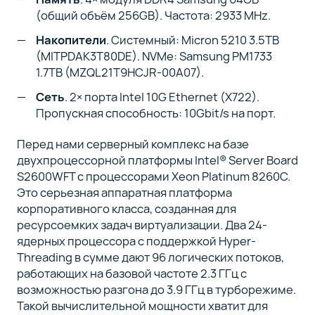
(общий объём 256GB). Частота: 2933 MHz.
Накопители
. Системный: Micron 5210 3.5TB
(MITPDAK3T80DE). NVMe: Samsung PM1733
1.7TB (MZQL21T9HCJR-00A07).
Сеть
. 2× порта Intel 10G Ethernet (X722).
Пропускная способность: 10Gbit/s на порт.
Перед нами серверный комплекс на базе
двухпроцессорной платформы Intel® Server Board
S2600WFT с процессорами Xeon Platinum 8260C.
Это серьезная аппаратная платформа
корпоративного класса, созданная для
ресурсоемких задач виртуализации. Два 24-
ядерных процессора с поддержкой Hyper-
Threading в сумме дают 96 логических потоков,
работающих на базовой частоте 2.3 ГГц с
возможностью разгона до 3.9 ГГц в турборежиме.
Такой вычислительной мощности хватит для