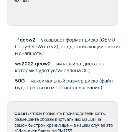
w2 50G
-f qcow2
— указывает формат диска (QEMU
Copy-On-Write v2), поддерживающий сжатие
и снапшоты;
ws2022.qcow2
— имя файла-диска, на
который будет установлена ОС;
50G
— максимальный размер диска (файл
будет расти по мере использования).
Совет:
чтобы повысить производительность,
размещайте образы виртуальных машин на
самом быстром хранилище — в нашем случае это
NVMe-диск Samsung PM1733.