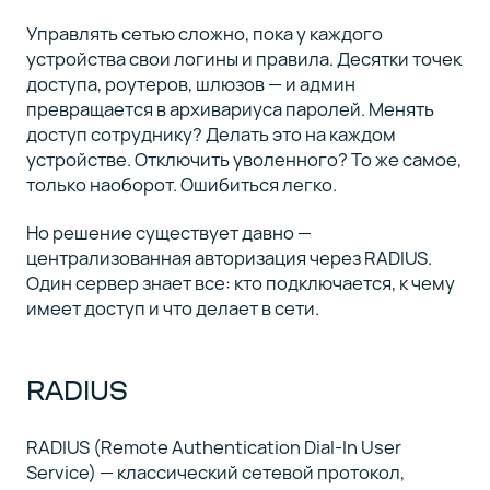
Установка
4
и базовая
Управлять сетью сложно, пока у каждого
настройка
устройства свои логины и правила. Десятки точек
RADIUS
доступа, роутеров, шлюзов — и админ
превращается в архивариуса паролей. Менять
доступ сотруднику? Делать это на каждом
Проверка
5
устройстве. Отключить уволенного? То же самое,
RADIUS-
сервера
только наоборот. Ошибиться легко.
Но решение существует давно —
Настройка
6
централизованная авторизация через RADIUS.
RADIUS-
Один сервер знает все: кто подключается, к чему
клиента
имеет доступ и что делает в сети.
Что
7
получилось
RADIUS
RADIUS (Remote Authentication Dial-In User
Service) — классический сетевой протокол,