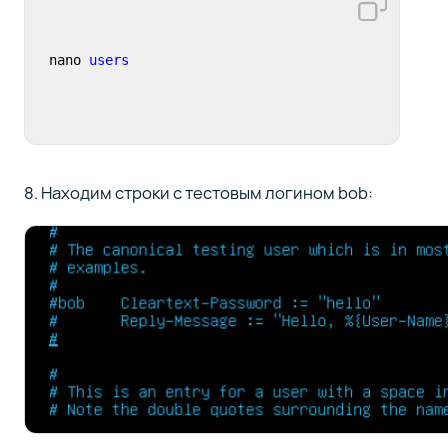
nano 
users
8. Находим строки с тестовым логином bob: