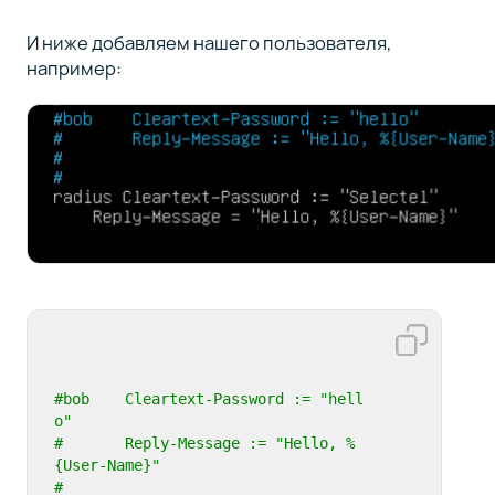
И ниже добавляем нашего пользователя,
например:
#bob 	Cleartext-Password := "hell
o"
#	Reply-Message := "Hello, %
{User-Name}"
#