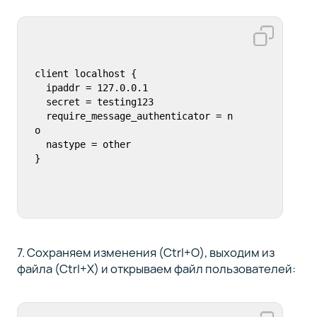
client localhost {

  ipaddr = 127.0.0.1

  secret = testing123

  require_message_authenticator = n
o

  nastype = other

}
7. Сохраняем изменения (Ctrl+O), выходим из
файла (Ctrl+X) и открываем файл пользователей: