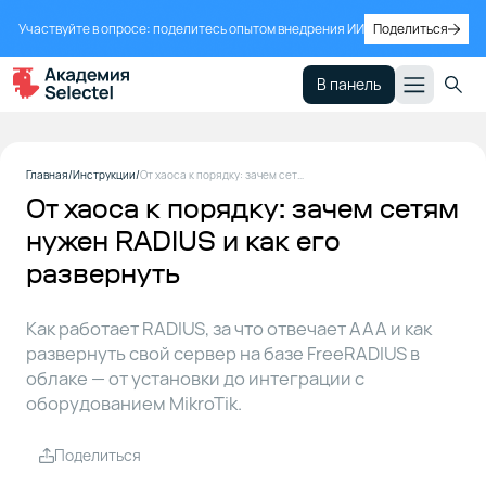
Участвуйте в опросе: поделитесь опытом внедрения ИИ
Поделиться
В панель
RADIUS
1
Главная
Инструкции
От хаоса к порядку: зачем сетям нужен RADIUS и как его развернуть
От хаоса к порядку: зачем сетям
нужен RADIUS и как его
Как
2
развернуть
работает
RADIUS
на
Как работает RADIUS, за что отвечает AAA и как
практике
развернуть свой сервер на базе FreeRADIUS в
облаке — от установки до интеграции с
Облачный
оборудованием MikroTik.
3
сервер
Поделиться