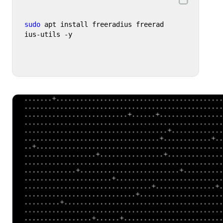
sudo
 apt install freeradius freerad
ius-utils -y