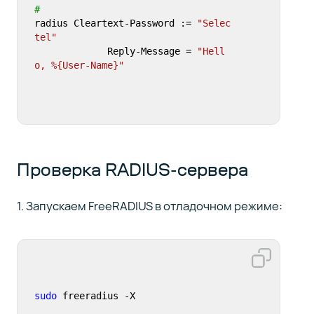
#
radius Cleartext-Password := 
"Selec
tel"
	     Reply-Message = 
"Hell
o, %{User-Name}"
Проверка RADIUS-сервера
1. Запускаем FreeRADIUS в отладочном режиме:
sudo
 freeradius -X