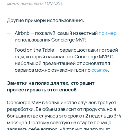
может арендовать LUN СХД
.
Другие примеры использования:
Airbnb — пожалуй, самый известный
пример
использования Concierge MVP.
Food on the Table — сервис доставки готовой
еды, который начинал как Concierge MVP. С
небольшой презентацией от основателя
сервиса можно ознакомиться по
ссылке
.
Заметки на полях для тех, кто решит
протестировать этот способ
Concierge MVP в большинстве случаев требует
разработки. Ее объем зависит от продукта, но в
большинстве случаев это срок от 2 недель до 3-4
месяцев. Поэтому советую на старте почаще
задавать себе вопрос: «А только ли это must