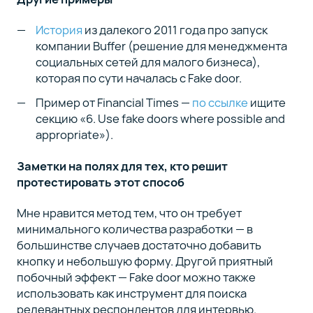
История
из далекого 2011 года про запуск
компании Buffer (решение для менеджмента
социальных сетей для малого бизнеса),
которая по сути началась с Fake door.
Пример от Financial Times —
по ссылке
ищите
секцию «6. Use fake doors where possible and
appropriate»).
Заметки на полях для тех, кто решит
протестировать этот способ
Мне нравится метод тем, что он требует
минимального количества разработки — в
большинстве случаев достаточно добавить
кнопку и небольшую форму. Другой приятный
побочный эффект — Fake door можно также
использовать как инструмент для поиска
релевантных респондентов для интервью.