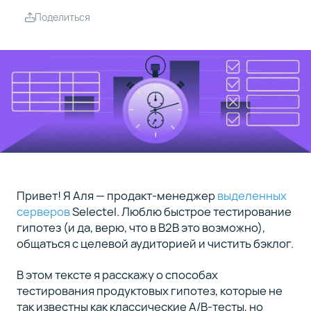
Поделиться
Резюме
5
Сейчас
вы
на
6
статье
курса
01
Привет! Я Аля — продакт-менеджер
выделенных
15
серверов
Selectel. Люблю быстрое тестирование
минут
гипотез (и да, верю, что в B2B это возможно),
Как мы
общаться с целевой аудиторией и чистить бэклог.
перешли
на
В этом тексте я расскажу о способах
Discovery-
тестирования продуктовых гипотез, которые не
процесс в
так известны как классические A/B-тесты, но