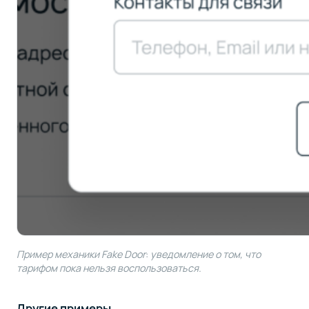
Пример механики Fake Door
:
уведомление о том, что
тарифом пока нельзя воспользоваться.
Другие примеры