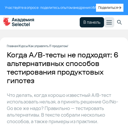
Участвуйте в опросе: поделитесь опытом внедрения ИИ
Поделиться
В панель
Ухудшающий
1
Главная
Курсы
Как управлять IT-продуктом
A/B тест
Когда A/B-тесты не подходят: 6
альтернативных способов
MVP:
2
тестирования продуктовых
несколько
видов
гипотез
Что делать, когда хорошо известный A/B-тест
Специальное
3
предложение
использовать нельзя, а принять решение Go/No-
Go все же надо? Правильно — тестировать
альтернативы. В тексте собрали несколько
Прототип
4
способов, а также примеры из практики.