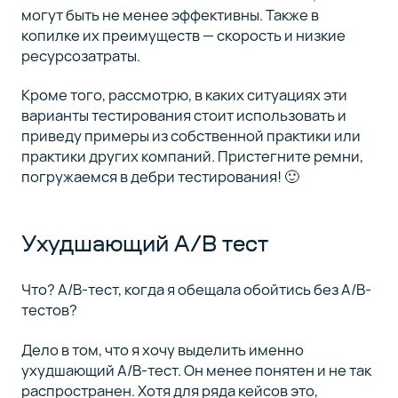
продукте
могут быть не менее эффективны. Также в
и что из
копилке их преимуществ — скорость и низкие
этого
ресурсозатраты.
вышло
Кроме того, рассмотрю, в каких ситуациях эти
варианты тестирования стоит использовать и
приведу примеры из собственной практики или
Полный
практики других компаний. Пристегните ремни,
список
погружаемся в дебри тестирования! 🙂
курса
(8)
Ухудшающий A/B тест
Что? A/B-тест, когда я обещала обойтись без A/B-
тестов?
Дело в том, что я хочу выделить именно
ухудшающий A/B-тест. Он менее понятен и не так
распространен. Хотя для ряда кейсов это,