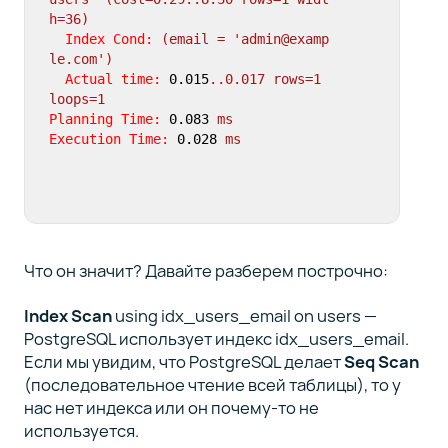
h=36)
Index Cond:
(email
=
'admin@examp
le.com'
)
Actual time:
0.015
..0.017
rows=1
loops=1
Planning Time:
0.083
ms
Execution Time:
0.028
ms
Что он значит? Давайте разберем построчно:
Index Scan
using idx_users_email on users —
PostgreSQL использует индекс idx_users_email.
Если мы увидим, что PostgreSQL делает
Seq Scan
(последовательное чтение всей таблицы), то у
нас нет индекса или он почему-то не
используется.