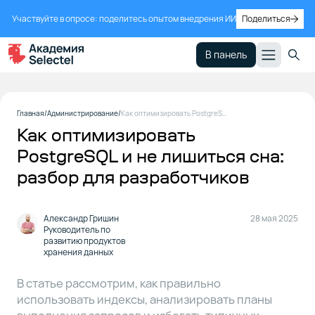
Участвуйте в опросе: поделитесь опытом внедрения ИИ
Поделиться
В панель
Выносите
1
Главная
Администрирование
Как оптимизировать PostgreSQL и не лишиться сна: разбор для разработчиков
СУБД на
Как оптимизировать
отдельный
сервер
PostgreSQL и не лишиться сна:
разбор для разработчиков
Пишите
2
запросы в
Александр Гришин
28 мая 2025
ручную,
Руководитель по
ORM
развитию продуктов
переоценен
хранения данных
В статье рассмотрим, как правильно
Используйте
3
использовать индексы, анализировать планы
EXPLAIN