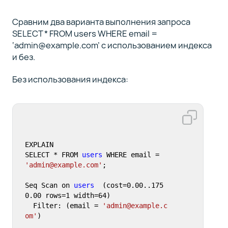
Сравним два варианта выполнения запроса
SELECT * FROM users WHERE email =
‘admin@example.com’ с использованием индекса
и без.
Без использования индекса:
EXPLAIN

SELECT * FROM 
users
 WHERE email = 
'admin@example.com'
;

Seq Scan on 
users
  (cost=0.00..175
0.00 rows=1 width=64)

  Filter: (email = 
'admin@example.c
om'
)