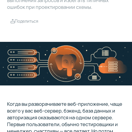
выполнения запросов и избегать типичных
ошибок при проектировании схемы.
Что
4
значит
Поделиться
Cost
Анти-
5
паттерн
SELECT
*
Избегайте
6
широких
таблиц
Когда вы разворачиваете веб-приложение, чаще
Не
всего у вас веб-сервер, бэкенд, база данных и
7
избегайте
авторизация оказываются на одном сервере.
JOIN
Первые пользователи, обычно тестировщики и
менеджер, счастливы — все летает. Но потом