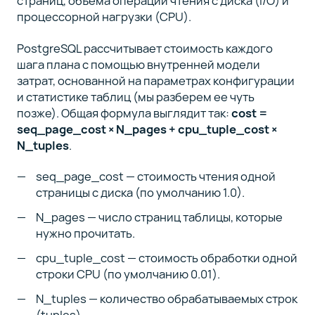
страниц, объема операций чтения с диска (I/O) и
процессорной нагрузки (CPU).
PostgreSQL рассчитывает стоимость каждого
шага плана с помощью внутренней модели
затрат, основанной на параметрах конфигурации
и статистике таблиц (мы разберем ее чуть
позже). Общая формула выглядит так:
cost =
seq_page_cost × N_pages + cpu_tuple_cost ×
N_tuples
.
seq_page_cost — стоимость чтения одной
страницы с диска (по умолчанию 1.0).
N_pages — число страниц таблицы, которые
нужно прочитать.
cpu_tuple_cost — стоимость обработки одной
строки CPU (по умолчанию 0.01).
N_tuples — количество обрабатываемых строк
(tuples).