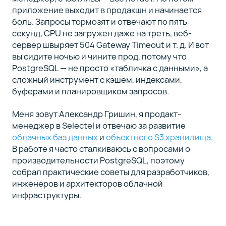
приложение выходит в продакшн и начинается
Что еще
8
боль. Запросы тормозят и отвечают по пять
за
секунд, CPU не загружен даже на треть, веб-
индексы
сервер швыряет 504 Gateway Timeout и т. д. И вот
вы сидите ночью и чините прод, потому что
Кластеризация
9
PostgreSQL — не просто «табличка с данными», а
таблиц
сложный инструмент с кэшем, индексами,
буферами и планировщиком запросов.
Статистика
10
Меня зовут Александр Гришин, я продакт-
менеджер в Selectel и отвечаю за развитие
облачных баз данных
и
объектного S3 хранилища
.
Выводы
11
В работе я часто сталкиваюсь с вопросами о
производительности PostgreSQL, поэтому
собрал практические советы для разработчиков,
инженеров и архитекторов облачной
инфраструктуры.