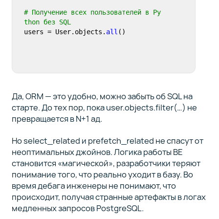
# Получение всех пользователей в Py
thon без SQL
users = User.objects.
all
Да, ORM — это удобно, можно забыть об SQL на
старте. До тех пор, пока user.objects.filter(…) не
превращается в N+1 ад.
Но select_related и prefetch_related не спасут от
неоптимальных джойнов. Логика работы BE
становится «магической», разработчики теряют
понимание того, что реально уходит в базу. Во
время дебага инженеры не понимают, что
происходит, получая странные артефакты в логах
медленных запросов PostgreSQL.