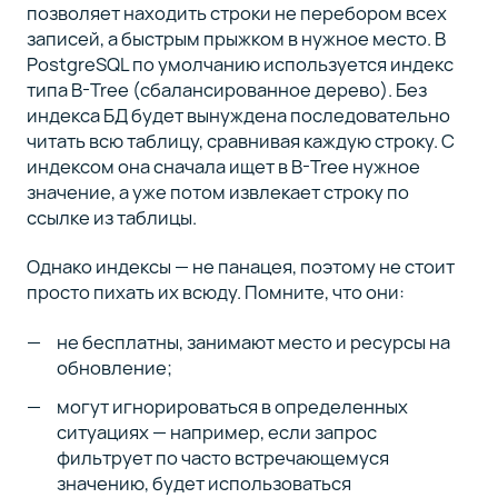
позволяет находить строки не перебором всех
записей, а быстрым прыжком в нужное место. В
PostgreSQL по умолчанию используется индекс
типа B-Tree (сбалансированное дерево). Без
индекса БД будет вынуждена последовательно
читать всю таблицу, сравнивая каждую строку. С
индексом она сначала ищет в B-Tree нужное
значение, а уже потом извлекает строку по
ссылке из таблицы.
Однако индексы — не панацея, поэтому не стоит
просто пихать их всюду. Помните, что они:
не бесплатны, занимают место и ресурсы на
обновление;
могут игнорироваться в определенных
ситуациях — например, если запрос
фильтрует по часто встречающемуся
значению, будет использоваться