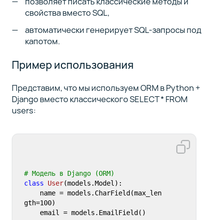
позволяет писать классические методы и
свойства вместо SQL,
автоматически генерирует SQL-запросы под
капотом.
Пример использования
Представим, что мы используем ORM в Python +
Django вместо классического SELECT * FROM
users:
# Модель в Django (ORM)
class
User
(models.Model):

    name = models.CharField(max_len
gth=
100
)

    email = models.EmailField()
