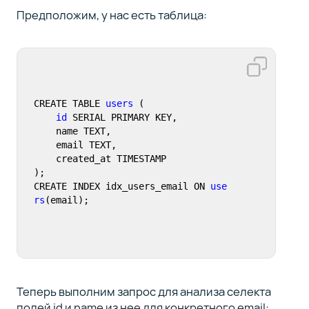
Предположим, у нас есть таблица:
CREATE TABLE 
users
 (

id
 SERIAL PRIMARY KEY,

    name TEXT,

    email TEXT,

    created_at TIMESTAMP

);

CREATE INDEX idx_users_email ON 
use
rs
(email);
Теперь выполним запрос для анализа селекта
полей id и name из нее для конкретного email: