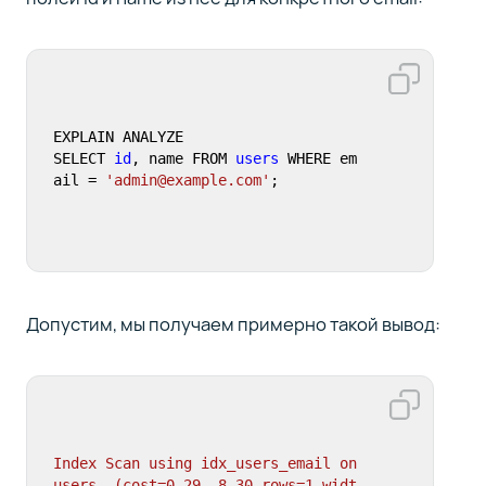
EXPLAIN ANALYZE

SELECT 
id
, name FROM 
users
 WHERE em
ail = 
'admin@example.com'
;
Допустим, мы получаем примерно такой вывод:
Index
Scan
using
idx_users_email
on
users
(cost=0.29..8.30
rows=1
widt