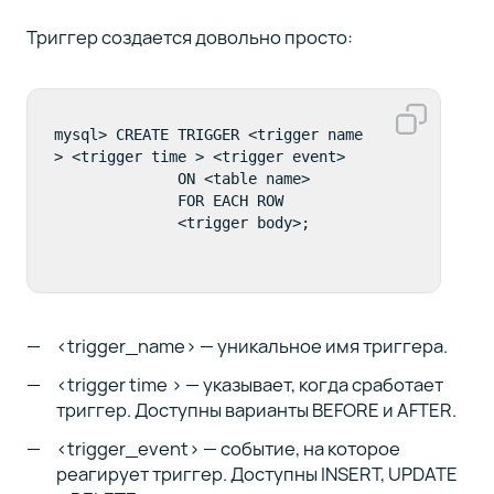
Триггер создается довольно просто:
mysql> CREATE TRIGGER <trigger name
> <trigger time > <trigger event>

              ON <table name>

              FOR EACH ROW

              <trigger body>;
<trigger_name> — уникальное имя триггера.
<trigger time > — указывает, когда сработает
триггер. Доступны варианты BEFORE и AFTER.
<trigger_event> — событие, на которое
реагирует триггер. Доступны INSERT, UPDATE