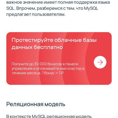
важное значение имеет полная поддержка языка
SQL. Впрочем, разберемся с тем, что MySQL
предлагает пользователям.
Протестируйте облачные базы
данных бесплатно
Получите до 30 000 бонусов в панели
управления и оплачивайте ими кластер в
течение месяца. 1 бонус = 1 ₽
Реляционная модель
В контексте MySQL реляционная модель