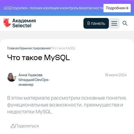
ЦОД под ключ: полная изоляция и контроль безопасности
Подробнее
В панель
Принцип
1
Главная
Администрирование
Что такое MySQL
работы
Что такое MySQL
MySQL
Возможности
Анна Ушакова
18 июля 2024
2
Младший DevOps-
MySQL
инженер
В этом материале рассмотрим основные понятия,
Основные
3
функциональные возможности, преимущества и
функции
недостатки MySQL.
MySQL
Поделиться
Преимущества
4