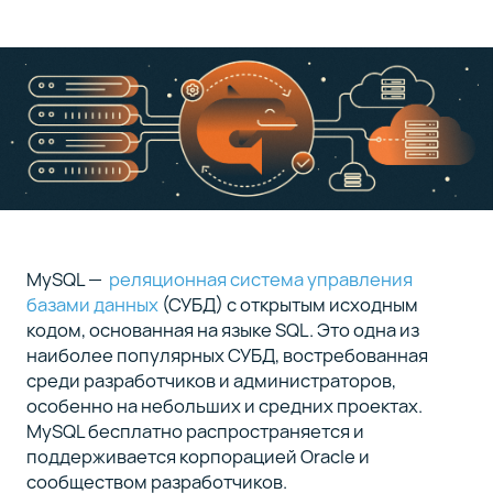
MySQL
Недостатки
5
MySQL
Отличия
6
MySQL
от
других
СУБД
MySQL —
реляционная система управления
базами данных
(СУБД) с открытым исходным
Что
7
кодом, основанная на языке SQL. Это одна из
предлагает
наиболее популярных СУБД, востребованная
Selectel
среди разработчиков и администраторов,
особенно на небольших и средних проектах.
MySQL бесплатно распространяется и
поддерживается корпорацией Oracle и
сообществом разработчиков.