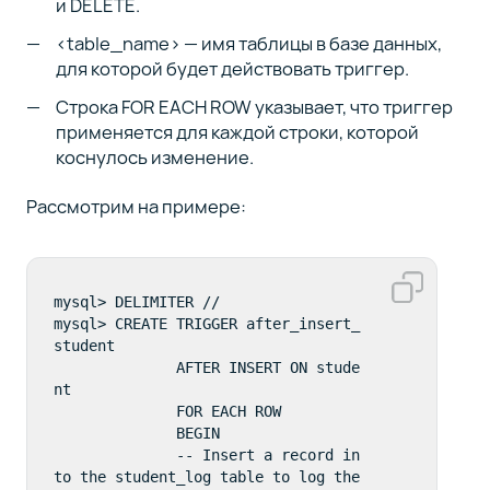
и DELETE.
<table_name> — имя таблицы в базе данных,
для которой будет действовать триггер.
Строка FOR EACH ROW указывает, что триггер
применяется для каждой строки, которой
коснулось изменение.
Рассмотрим на примере:
mysql> DELIMITER //

mysql> CREATE TRIGGER after_insert_
student

              AFTER INSERT ON stude
nt

              FOR EACH ROW

              BEGIN

              -- Insert a record in
to the student_log table to log the 