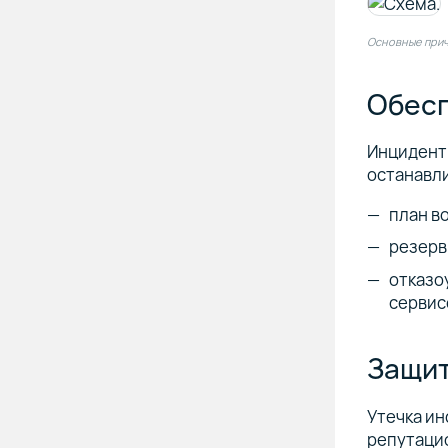
Основные прич
Обесп
Инциденты
останавли
план во
резерв
отказо
сервис
Защит
Утечка ин
репутаци