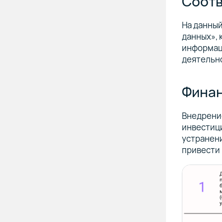
Соотв
На данный
данных»,
информац
деятельн
Финан
Внедрение
инвестици
устранени
привести 