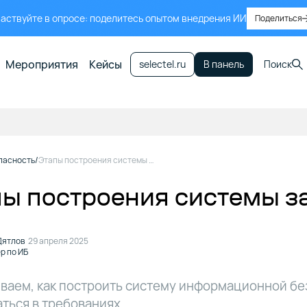
аствуйте в опросе: поделитесь опытом внедрения ИИ
Поделиться
Мероприятия
Кейсы
selectel.ru
В панель
Поиск
пасность
Этапы построения системы защиты информации
пы построения системы 
Дятлов
29 апреля 2025
р по ИБ
ваем, как построить систему информационной бе
аться в требованиях.