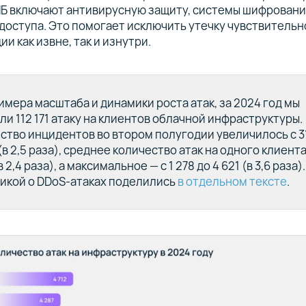
ИБ включают антивирусную защиту, системы шифровани
доступа. Это помогает исключить утечку чувствительн
и как извне, так и изнутри.
имера масштаба и динамики роста атак, за 2024 год мы
ли 112 171 атаку на клиентов облачной инфраструктуры.
ство инцидентов во втором полугодии увеличилось с 31
(в 2,5 раза), среднее количество атак на одного клиента
в 2,4 раза), а максимальное — с 1 278 до 4 621 (в 3,6 раза
икой о DDoS-атаках поделились
в отдельном тексте
.