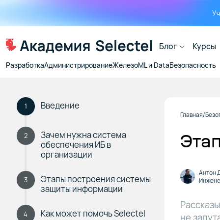
Уч
Блог
Курсы
Разработка
Администрирование
Железо
ML и Data
Безопасность
Введение
1
Главная
Безо
Зачем нужна система
Эта
2
обеспечения ИБ в
организации
Антон 
Этапы построения системы
3
Инжене
защиты информации
Рассказы
Как может помочь Selectel
4
не запут