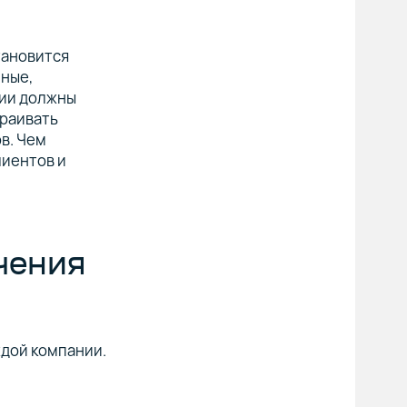
тановится
нные,
нии должны
траивать
в. Чем
лиентов и
чения
дой компании.