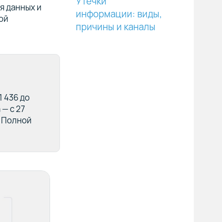
Утечки
я данных и
информации: виды,
ой
причины и каналы
 436 до
 — с 27
). Полной