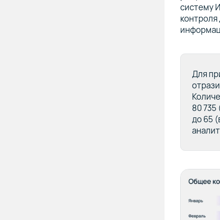
систему 
контроля 
информаци
Для пр
отрази
Количе
80 735 
до 65 (
аналит