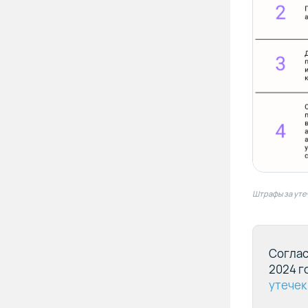
Штрафы за уте
Согла
2024 го
утечек