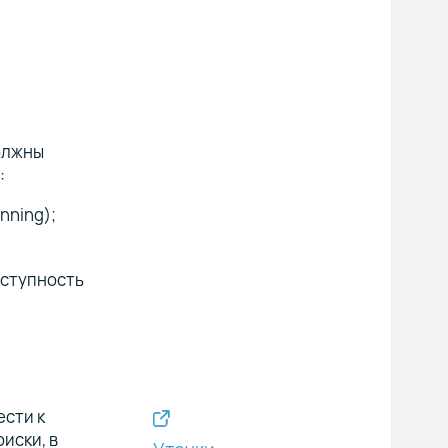
должны
:
nning);
оступность
ести к
иски, в