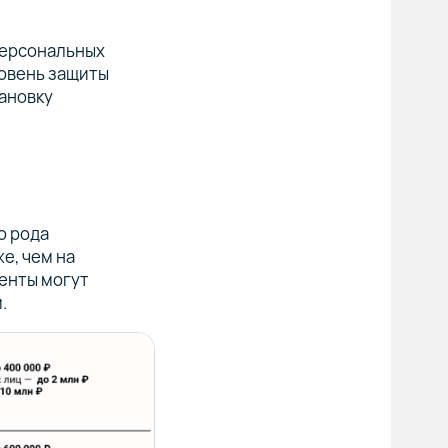
 персональных
ровень защиты
ановку
о рода
е, чем на
денты могут
м.