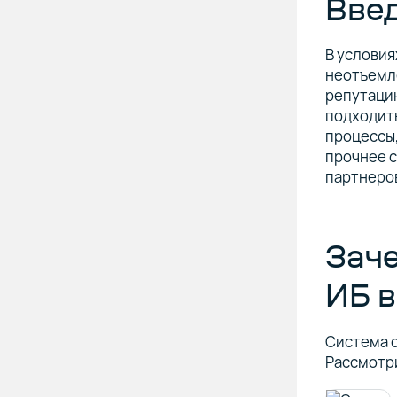
Вве
В услови
неотъемле
репутаци
подходить
процессы,
прочнее с
партнеро
Заче
ИБ в
Система 
Рассмотр