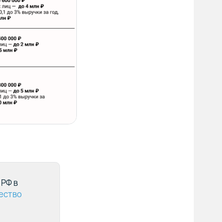
 РФ в
ество