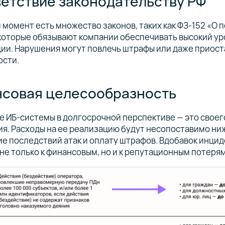
етствие законодательству РФ
 момент есть множество законов, таких как ФЗ-152 «О
 которые обязывают компании обеспечивать высокий у
ии. Нарушения могут повлечь штрафы или даже приост
ости.
совая целесообразность
 ИБ-системы в долгосрочной перспективе — это своег
я. Расходы на ее реализацию будут несопоставимо ниж
е последствий атак и оплату штрафов. Вдобавок инци
не только к финансовым, но и к репутационным потеря