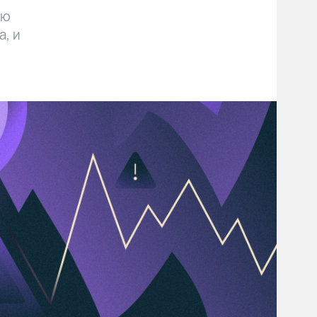
ью
а, и