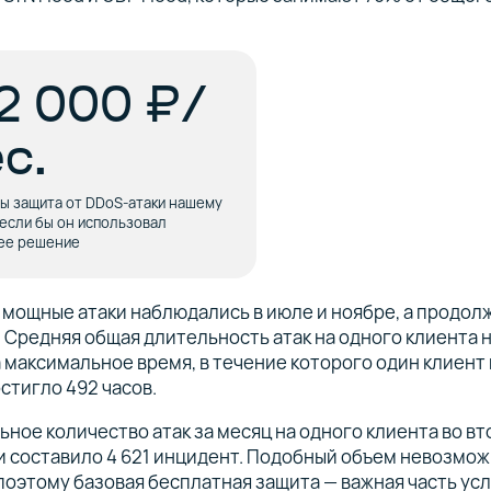
2 000 ₽/
с.
ы защита от DDoS-атаки нашему
 если бы он использовал
ее решение
мощные атаки наблюдались в июле и ноябре, а продо
. Средняя общая длительность атак на одного клиента
 а максимальное время, в течение которого один клиент
остигло 492 часов.
ное количество атак за месяц на одного клиента во в
 составило 4 621 инцидент. Подобный объем невозмож
поэтому базовая бесплатная защита — важная часть ус