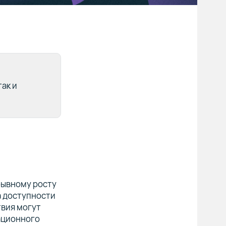
ак и
рывному росту
а доступности
твия могут
ационного