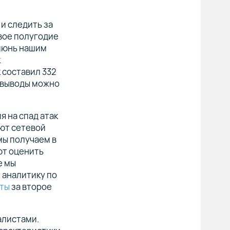
 и следить за
рвое полугодие
 июнь нашим
к
 составил 332
е выводы можно
я на спад атак
уют сетевой
мы получаем в
ют оценить
е мы
 аналитику по
иты
за второе
алистами.