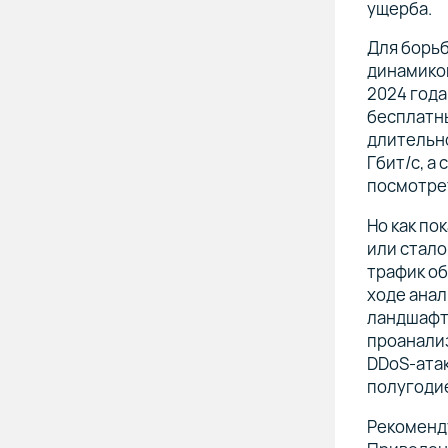
ущерба.
Для борьб
динамикой
2024 года
бесплатны
длительно
Гбит/с, а
посмотре
Но как по
или стало
трафик об
ходе анал
ландшафт 
проанали
DDoS-ата
полугоди
Рекоменду