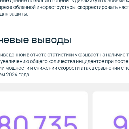
ные данные позволяют оценить динамику и основные х
зрезе облачной инфраструктуры, скорректировать нас
 для защиты.
чевые выводы
иведенной в отчете статистики указывает на наличие
у увеличению общего количества инцидентов при пост
и мощности и снижении скорости атак в сравнении с 
м 2024 года.