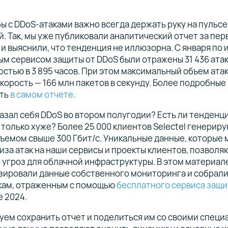
ы с DDoS-атаками важно всегда держать руку на пульсе
. Так, мы уже публиковали аналитический отчет за пе
 и выяснили, что тенденция не иллюзорна. С января по
м сервисом защиты от DDoS были отражены 31 436 ата
стью в 3 895 часов. При этом максимальный объем атак
 скорость — 166 млн пакетов в секунду. Более подробны
ть
в самом отчете
.
казал себя DDoS во втором полугодии? Есть ли тенденци
 только хуже? Более 25 000 клиентов Selectel генерир
ъемом свыше 300 Гбит/с. Уникальные данные, которые 
иза атак на наши сервисы и проекты клиентов, позволя
угроз для облачной инфраструктуры. В этом материал
зировали данные собственного мониторинга и собрали
кам, отраженным с помощью
бесплатного сервиса защ
е 2024.
ем сохранить отчет и поделиться им со своими специ