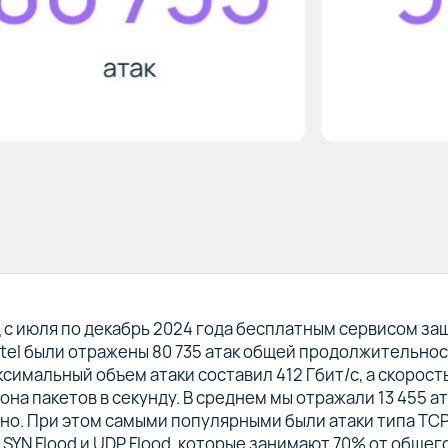
 с июля по декабрь 2024 года бесплатным сервисом за
ctel были отражены 80 735 атак общей продолжительнос
ксимальный объем атаки составил 412 Гбит/с, а скорост
она пакетов в секунду. В среднем мы отражали 13 455 а
но. При этом самыми популярными были атаки типа TC
P SYN Flood и UDP Flood, которые занимают 70% от общег