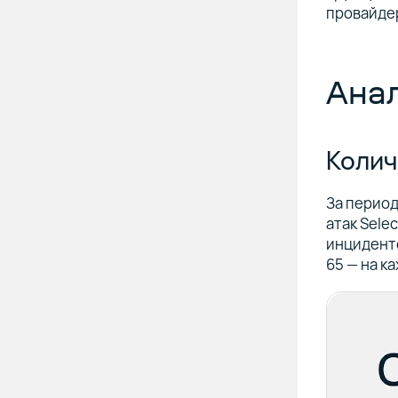
провайде
Анал
Колич
За период
атак Sele
инциденто
65 — на к