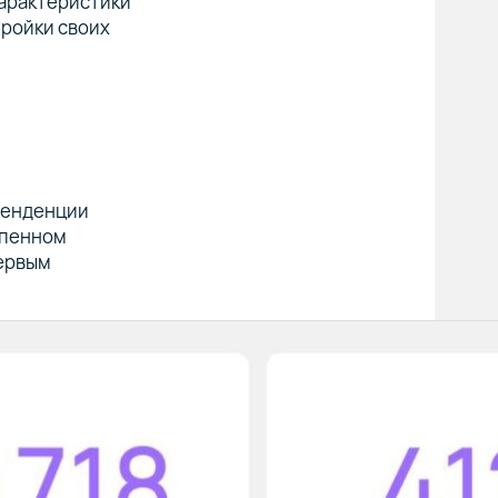
арактеристики
тройки своих
 тенденции
епенном
первым