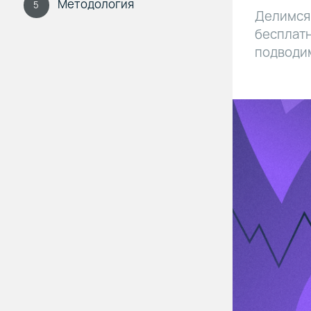
Методология
5
Делимся 
бесплатн
подводим