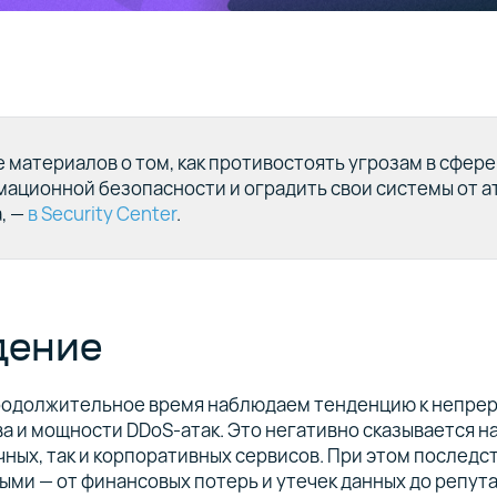
 материалов о том, как противостоять угрозам в сфере
ационной безопасности и оградить свои системы от ат
, —
в Security Center
.
дение
родолжительное время наблюдаем тенденцию к непре
а и мощности DDoS-атак. Это негативно сказывается н
чных, так и корпоративных сервисов. При этом последс
ыми — от финансовых потерь и утечек данных до репут