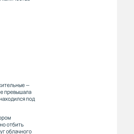
лжительные —
 не превышала
 находился под
тором
но отбить
луг облачного