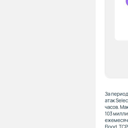
За период
атак Sele
часов. Ма
103 милли
ежемесяч
Flood, TC