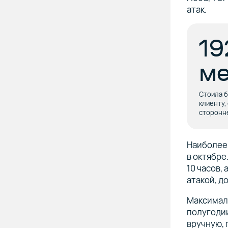
атак.
19
ме
Стоила б
клиенту,
сторонн
Наиболее 
в октябре
10 часов,
атакой, д
Максималь
полугодии
вручную, 