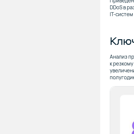
Приведен
DDoS в ра
IT-систем
Клю
Анализ пр
к резком
увеличени
полугодие