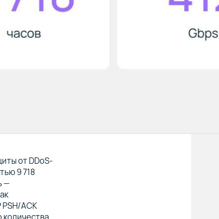
щиты от DDoS-
тью 9 718
ь —
так
P PSH/ACK
о количества