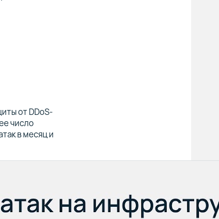
щиты от DDoS-
шее число
так в месяц и