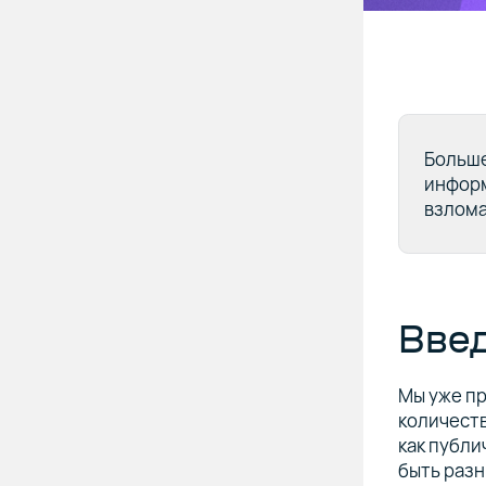
Больше
информ
взлома
Вве
Мы уже п
количеств
как публи
быть разн