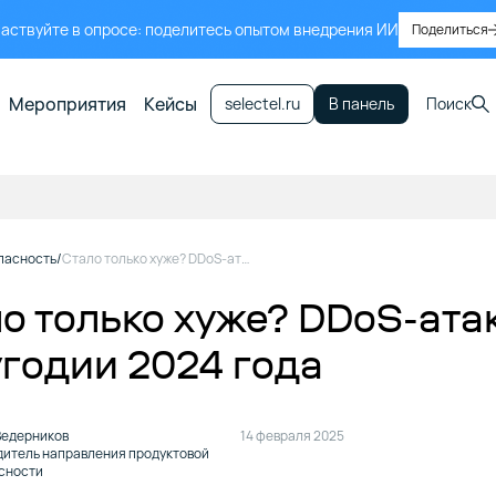
аствуйте в опросе: поделитесь опытом внедрения ИИ
Поделиться
Мероприятия
Кейсы
selectel.ru
В панель
Поиск
пасность
Стало только хуже? DDoS-атаки во втором полугодии 2024 года
о только хуже? DDoS-ата
годии 2024 года
Ведерников
14 февраля 2025
дитель направления продуктовой
сности