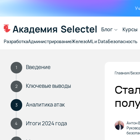
Уч
Блог
Курсы
Разработка
Администрирование
Железо
ML и Data
Безопасность
Введение
1
Главная
Безо
Ключевые выводы
Стал
2
полу
Аналитика атак
3
Итоги 2024 года
Антон 
4
Руково
безопа