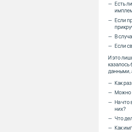
Есть л
имплем
Если п
прикру
В случа
Если св
И это лиш
казалось 
данными, 
Как ра
Можно 
На что
них?
Что де
Как им