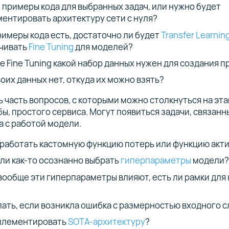
и примеры кода для выбранных задач, или нужно будет
ентировать архитектуру сети с нуля?
римеры кода есть, достаточно ли будет
Transfer Learnin
чивать
Fine Tuning
для моделей?
е Fine Tuning какой набор данных нужен для создания п
оих данных нет, откуда их можно взять?
ь часть вопросов, с которыми можно столкнуться на эта
бы, простого сервиса. Могут появиться задачи, связанн
а с работой модели.
зработать кастомную функцию потерь или функцию акт
ли как-то осознанно выбрать
гиперпараметры
модели?
 вообще эти гиперпараметры влияют, есть ли рамки для 
лать, если возникла ошибка с размерностью входного с
плементировать
SOTA-архитектуру
?