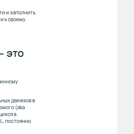
ти и заполнить
и к своему
 это
шинному
ных движков в
емого (aka
щихся в
L, постоянно