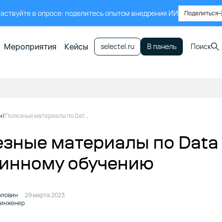
аствуйте в опросе: поделитесь опытом внедрения ИИ
Поделиться
Мероприятия
Кейсы
selectel.ru
В панель
Поиск
и
Полезные материалы по Data Science и машинному обучению
зные материалы по Data 
инному обучению
оловин
29 марта 2023
-инженер