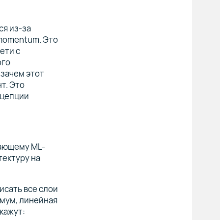
ся из-за
 momentum. Это
ети с
ого
 зачем этот
т. Это
нцепции
нающему ML-
ектуру на
исать все слои
имум, линейная
кажут: