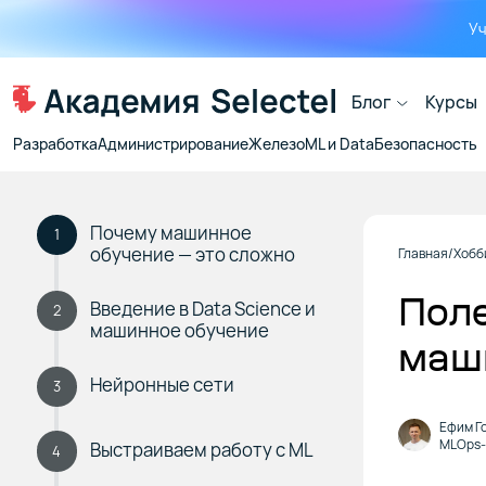
Уч
Блог
Курсы
Разработка
Администрирование
Железо
ML и Data
Безопасность
Почему машинное
1
обучение — это сложно
Главная
Хобб
Поле
Введение в Data Science и
2
машинное обучение
маш
Нейронные сети
3
Ефим Г
MLOps
Выстраиваем работу с ML
4