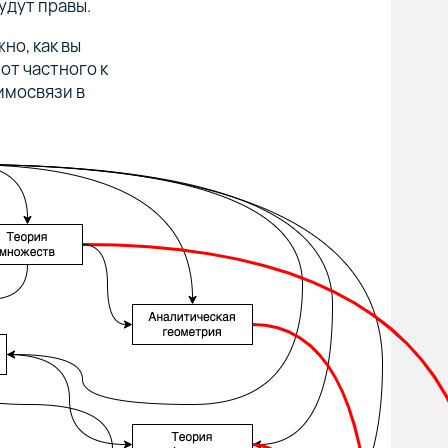
удут правы.
но, как вы
 от частного к
аимосвязи в