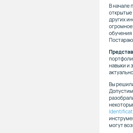
В начале 
открытые 
других ин
огромное
обучения 
Постараюс
Представ
портфоли
навыки и 
актуально
Вы решили
Допустим,
разобрали
некоторы
Identifica
инструмен
могут во