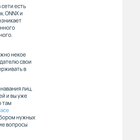
 сети есть
w, ONNX и
озникает
инного
ного.
ужно некое
дателю свои
ерживать в
знавания лиц.
ей и вы уже
о там
Face
ыбором нужных
кие вопросы