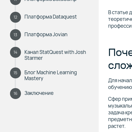
В статье 
Платформа Dataquest
12
теоретиче
професси
Платформа Jovian
13
Поч
Канал StatQuest with Josh
14
Starmer
сло
Блог Machine Learning
15
Mastery
Для начал
обучению 
Заключение
16
Сфер при
музыкаль
задача кр
предметн
растет.