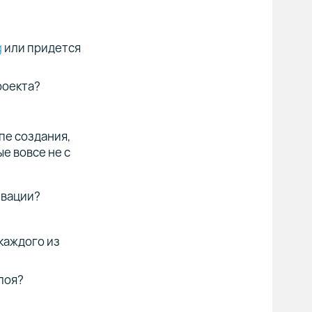
g
или придется
роекта?
пе создания,
ые вовсе не с
ивации?
каждого из
лоя?