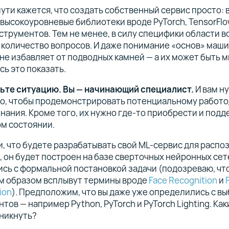
пути кажется, что создать собственный сервис просто: в
высокоуровневые библиотеки вроде PyTorch, TensorFlo
струментов. Тем не менее, в силу специфики области в
 количество вопросов. И даже понимание «основ» маш
не избавляет от подводных камней — а их может быть м
ь это показать.
ьте ситуацию. Вы — начинающий специалист.
И вам н
о, чтобы продемонстрировать потенциальному работо
знания. Кроме того, их нужно где-то приобрести и подд
м состоянии.
, что будете разрабатывать свой ML-сервис для распо
 он будет построен на базе сверточных нейронных сет
сь с формальной постановкой задачи (подозреваю, чт
м образом всплывут термины вроде
Face Recognition
и
tion
). Предположим, что вы даже уже определились с в
тов — например Python, PyTorch и PyTorch Lighting. Ка
зникнуть?