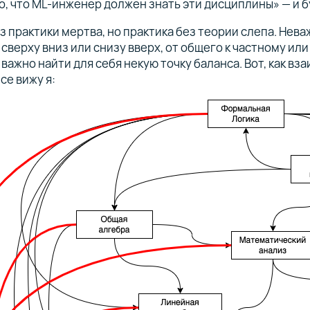
, что ML-инженер должен знать эти дисциплины» — и б
з практики мертва, но практика без теории слепа. Неваж
 сверху вниз или снизу вверх, от общего к частному или
важно найти для себя некую точку баланса. Вот, как вз
ce вижу я: