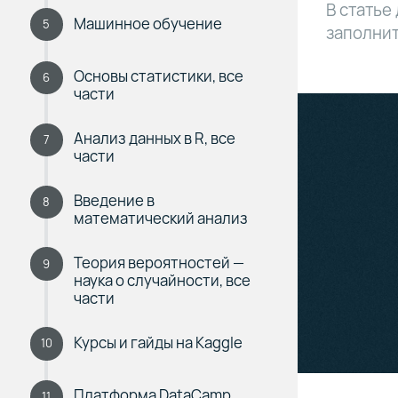
В статье
Машинное обучение
5
заполнит
Основы статистики, все
6
части
Анализ данных в R, все
7
части
Введение в
8
математический анализ
Теория вероятностей —
9
наука о случайности, все
части
Курсы и гайды на Kaggle
10
Платформа DataCamp
11