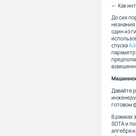
Как ин
До сих по
незнания
один из г
использо
спуска
Ad
параметр 
предпола
взвешенн
Машинное
Давайте 
инженеру
готовом 
В рамках 
SOTA и по
алгебра и