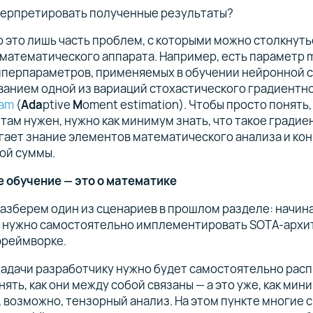
терпретировать полученные результаты?
р это лишь часть проблем, с которыми можно столкнуть
 математического аппарата. Например, есть параметр
иперпараметров, применяемых в обучении нейронной с
ванием одной из вариаций стохастического градиентн
am
(
Ada
ptive
M
oment estimation). Чтобы просто понять,
там нужен, нужно как минимум знать, что такое градиен
гает знание элементов математического анализа и ко
ой суммы.
 обучение — это о математике
разберем один из сценариев в прошлом разделе: начи
 нужно самостоятельно имплементировать SOTA-архит
фреймворке.
задачи разработчику нужно будет самостоятельно расп
нять, как они между собой связаны — а это уже, как мин
, возможно, тензорный анализ. На этом пункте многие с