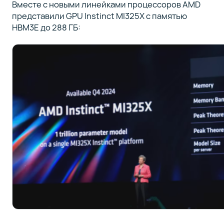
Вместе с новыми линейками процессоров AMD
представили GPU Instinct MI325X с памятью
HBM3E до 288 ГБ: