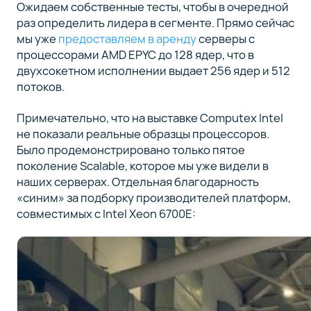
Ожидаем собственные тесты, чтобы в очередной
раз определить лидера в сегменте. Прямо сейчас
мы уже
предоставляем в аренду
серверы с
процессорами AMD EPYC до 128 ядер, что в
двухсокетном исполнении выдает 256 ядер и 512
потоков.
Примечательно, что на выставке Computex Intel
не показали реальные образцы процессоров.
Было продемонстрировано только пятое
поколение Scalable, которое мы уже видели в
наших серверах. Отдельная благодарность
«синим» за подборку производителей платформ,
совместимых с Intel Xeon 6700E: