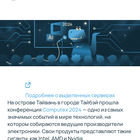
AMD
4
Instinct
MI325X
Продукция
5
NVIDIA
Тренды
6
и
стенды
Подробнее о выделенных серверах
На острове Тайвань в городе Тайбэй прошла
Заключение
7
конференция
Computex 2024
— одно из самых
значимых событий в мире технологий, на
котором собираются ведущие производители
электроники. Свои продукты представляют такие
гиганты, как Intel, AMD и Nvidia.