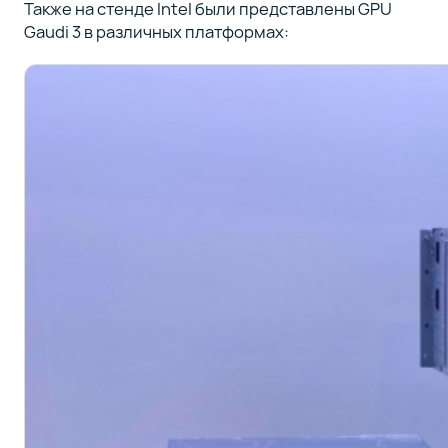
Также на стенде Intel были представлены GPU
Gaudi 3 в различных платформах: