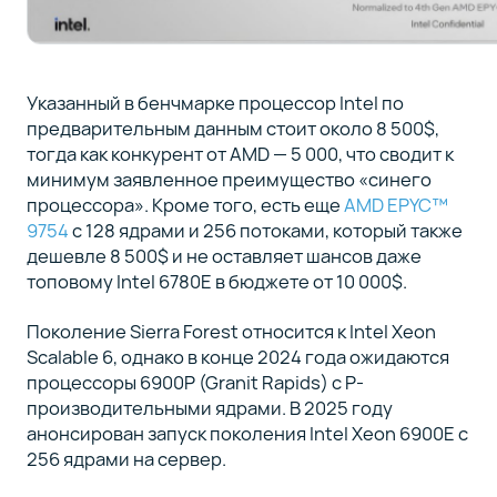
Указанный в бенчмарке процессор Intel по
предварительным данным стоит около 8 500$,
тогда как конкурент от AMD — 5 000, что сводит к
минимум заявленное преимущество «синего
процессора». Кроме того, есть еще
AMD EPYC™
9754
с 128 ядрами и 256 потоками, который также
дешевле 8 500$ и не оставляет шансов даже
топовому Intel 6780E в бюджете от 10 000$.
Поколение Sierra Forest относится к Intel Xeon
Scalable 6, однако в конце 2024 года ожидаются
процессоры 6900P (Granit Rapids) с P-
производительными ядрами. В 2025 году
анонсирован запуск поколения Intel Xeon 6900E с
256 ядрами на сервер.