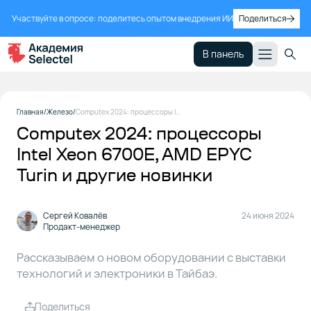
Участвуйте в опросе: поделитесь опытом внедрения ИИ
Поделиться
В панель
Intel
1
Главная
Железо
Computex 2024: процессоры Intel Xeon 6700E, AMD EPYC Turin и другие новинки
Xeon
Computex 2024: процессоры
6700E
Sierra
Intel Xeon 6700E, AMD EPYC
Forest
Turin и другие новинки
AMD
2
Сергей Ковалёв
24 июня 2024
EPYC
Продакт-менеджер
Turin
Рассказываем о новом оборудовании с выставки
технологий и электроники в Тайбаэ.
AMD
3
Ryzen
9000
Поделиться