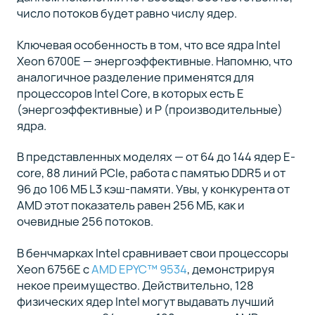
число потоков будет равно числу ядер.
Ключевая особенность в том, что все ядра Intel
Xeon 6700E — энергоэффективные. Напомню, что
аналогичное разделение применятся для
процессоров Intel Core, в которых есть E
(энергоэффективные) и P (производительные)
ядра.
В представленных моделях — от 64 до 144 ядер E-
core, 88 линий PCIe, работа с памятью DDR5 и от
96 до 106 МБ L3 кэш-памяти. Увы, у конкурента от
AMD этот показатель равен 256 МБ, как и
очевидные 256 потоков.
В бенчмарках Intel сравнивает свои процессоры
Xeon 6756E с
AMD EPYC™ 9534
, демонстрируя
некое преимущество. Действительно, 128
физических ядер Intel могут выдавать лучший