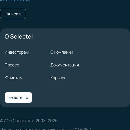
Написать
О Selectel
Инвесторам
О компании
Прессе
Документация
Юристам
Карьера
selectel.ru
© АО «Селектел», 2008–2026
Лицензия на телематические услуги № 176267