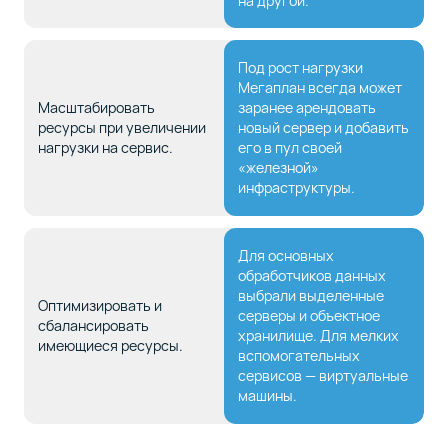
на другой.
Под рост нагрузки
Мегаплан всегда может
Масштабировать
заранее арендовать
ресурсы при увеличении
новый сервер и добавить
нагрузки на сервис.
его в пул своей
«железной»
инфраструктуры.
Для основных
обработчиков данных
выбрали выделенные
Оптимизировать и
серверы и объектное
сбалансировать
хранилище. Для мелких
имеющиеся ресурсы.
вспомогательных
сервисов — виртуальные
машины.