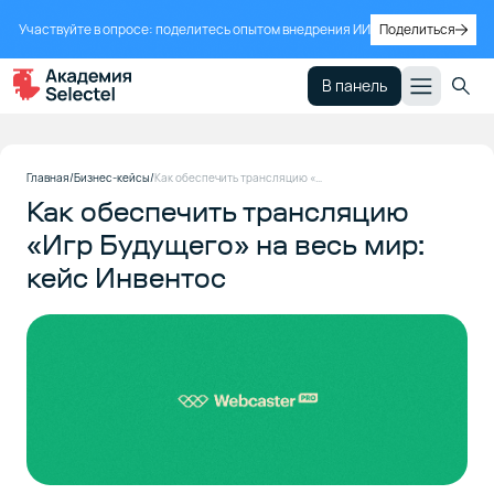
Участвуйте в опросе: поделитесь опытом внедрения ИИ
Поделиться
В панель
О
1
Главная
Бизнес-кейсы
Как обеспечить трансляцию «Игр Будущего» на весь мир: кейс Инвентос
компании
Как обеспечить трансляцию
«Игр Будущего» на весь мир:
Вызовы и
2
кейс Инвентос
решения
Почему
3
выбрали
Selectel
Результаты
4