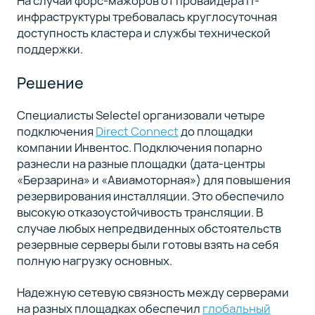
На случай форс-мажоров от провайдера IT-
инфраструктуры требовалась круглосуточная
доступность кластера и службы технической
поддержки.
Решение
Специалисты Selectel организовали четыре
подключения
Direct Connect
до площадки
компании Инвентос. Подключения попарно
разнесли на разные площадки (дата-центры
«Берзарина» и «Авиамоторная») для повышения
резервирования инсталляции. Это обеспечило
высокую отказоустойчивость трансляции. В
случае любых непредвиденных обстоятельств
резервные серверы были готовы взять на себя
полную нагрузку основных.
Надежную сетевую связность между серверами
на разных площадках обеспечил
глобальный