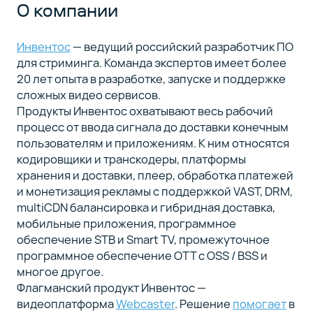
О компании
Инвентос
— ведущий российский разработчик ПО
для стриминга. Команда экспертов имеет более
20 лет опыта в разработке, запуске и поддержке
сложных видео сервисов.
Продукты Инвентос охватывают весь рабочий
процесс от ввода сигнала до доставки конечным
пользователям и приложениям. К ним относятся
кодировщики и транскодеры, платформы
хранения и доставки, плеер, обработка платежей
и монетизация рекламы с поддержкой VAST, DRM,
multiCDN балансировка и гибридная доставка,
мобильные приложения, программное
обеспечение STB и Smart TV, промежуточное
программное обеспечение OTT с OSS / BSS и
многое другое.
Флагманский продукт Инвентос —
видеоплатформа
Webcaster
. Решение
помогает
в