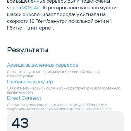
все выделенные серверы были подключены
через
MC-LAG
. Агрегирование каналов мульти-
шасси обеспечивает передачу сигнала на
скорости 10 Гбит/с внутри локальной сети и 1
Гбит/с — в интернет.
Результаты
Аренда выделенных серверов
Сервер с запуском от двух минут и бесплатной заменой
комплектующих.
Глобальный роутер
Свяжите физическую и облачную инфраструктуру в изолированную
приватную сеть.
Direct Connect
Свяжите сервисы компании с инфраструктурой Selectel или
зарубежными гипероблаками с помощью защищенного канала.
43