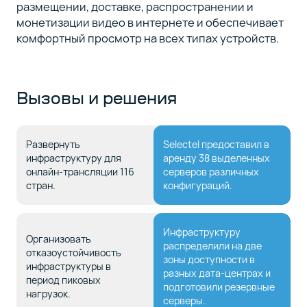
размещении, доставке, распространении и
монетизации видео в интернете и обеспечивает
комфортный просмотр на всех типах устройств.
Вызовы и решения
Развернуть
Selectel предоставил в
инфраструктуру для
аренду 38 выделенных
онлайн-трансляции 116
серверов различных
стран.
конфигураций.
Инфраструктуру
Организовать
распределили на две
отказоустойчивость
зоны доступности в
инфраструктуры в
разных дата-центрах и
период пиковых
подготовили резервные
нагрузок.
серверы.