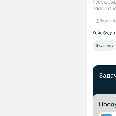
Рассказыв
аппаратно
Поделить
Кейс будет
E-commerce
Зада
Проду