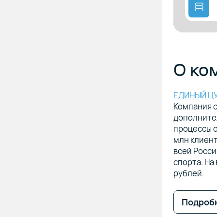
О ко
ЕДИНЫЙ Ц
Компания 
дополнител
процессы о
млн клиент
всей Росси
спорта. На
рублей.
Подроб