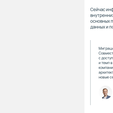
Сейчас инф
внутренни
основных п
данных и п
Миграци
Совмест
с досту
и темп в
компани
архитек
новые с