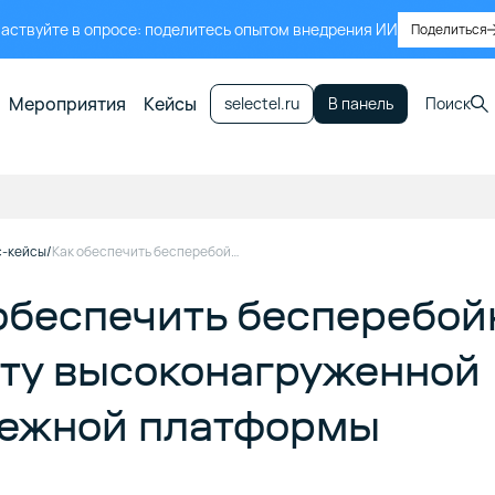
аствуйте в опросе: поделитесь опытом внедрения ИИ
Поделиться
Мероприятия
Кейсы
selectel.ru
В панель
Поиск
с-кейсы
Как обеспечить бесперебойную работу высоконагруженной платежной платформы
обеспечить бесперебо
ту высоконагруженной
тежной платформы