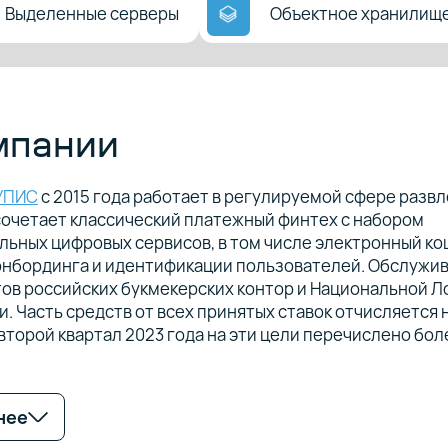
Выделенные серверы
Объектное хранилищ
мпании
УПИС
с 2015 года работает в регулируемой сфере развл
сочетает классический платежный финтех с набором
ьных цифровых сервисов, в том числе электронный ко
нбординга и идентификации пользователей. Обслужив
ов российских букмекерских контор и Национальной Л
и. Часть средств от всех принятых ставок отчисляется 
 второй квартал 2023 года на эти цели перечислено бол
нее