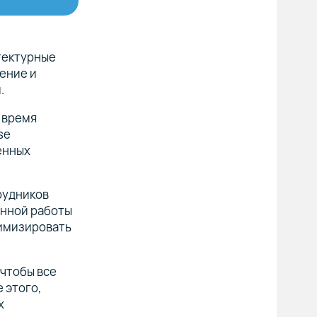
тектурные
ение и
.
 время
se
енных
рудников
енной работы
тимизировать
 чтобы все
 этого,
х