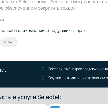
аем, как Selectel помог бесшовно мигрировать на
е обеспечение и сократить техдолг.
ся
 полезен для компаний в следующих сферах:
FinTech
чи:
Обеспечить быстрое подключение вы
Осуществить миграцию в фоновом 
кты и услуги Selectel: