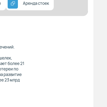
е
Аренда стоек
ечений.
шелек,
ает более 21
отереи по
на развитие
ее 23 млрд