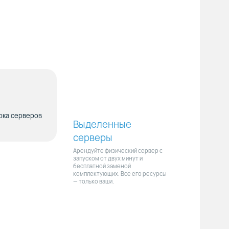
рка серверов
Выделенные
серверы
Арендуйте физический сервер с
запуском от двух минут и
бесплатной заменой
комплектующих. Все его ресурсы
— только ваши.