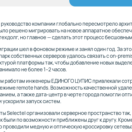
у руководство компании глобально пересмотрело архи
ыло решено мигрировать на новое аппаратное обеспеч
техдолг, но главное — сделать этот процесс бесшовным
грации шел в фоновом режиме и занял один год. За это
арк собственных серверов удалось связать с on-premi
ктурой платформы так, чтобы добавление новых выдел
анимало не более 1–2 часов.
ым работам инженеры ЕДИНОГО ЦУПИС привлекали сот
 режиме remote hands. Возможность качественной удал
анием, а также дата-центр в черте города помогли оп
и ускорили запуск систем.
ы Selectel организовали серверное пространство так,
к были по возможности приближены друг к другу. Кроме
о проводили медную и оптическую кроссировку сетевы