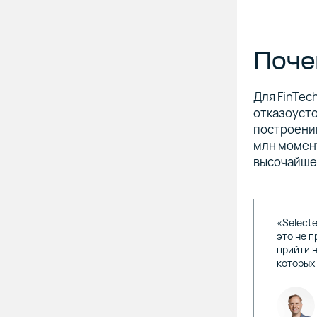
Поче
Для FinTe
отказоусто
построени
млн момент
высочайше
«Select
это не п
прийти 
которых