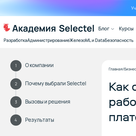
Уч
Блог
Курсы
Разработка
Администрирование
Железо
ML и Data
Безопасность
О компании
1
Главная
Бизне
Как 
Почему выбрали Selectel
2
рабо
Вызовы и решения
3
пла
Результаты
4