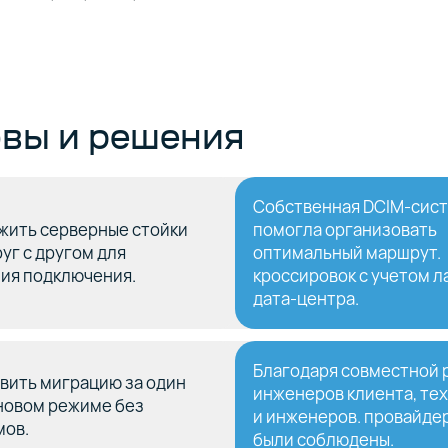
вы и решения
Собственная DCIM-сис
жить серверные стойки
помогла организовать
уг с другом для
оптимальный маршрут.
ия подключения.
кроссировок с учетом 
дата-центра.
Благодаря совместной 
вить миграцию за один
инженеров клиента, те
оновом режиме без
и инженеров. провайде
мов.
были соблюдены.