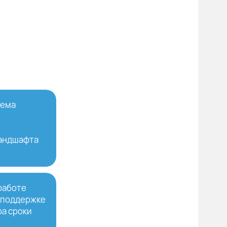
тема
ландшафта
работе
хподдержке
ра сроки