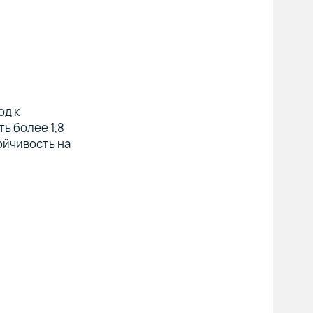
од к
ь более 1,8
ойчивость на