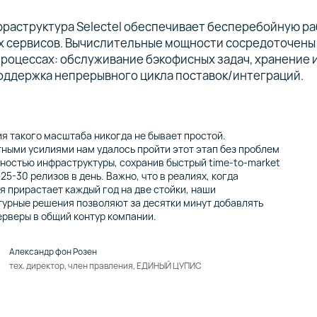
раструктура Selectel обеспечивает бесперебойную ра
х сервисов. Вычислительные мощности сосредоточены 
роцессах: обслуживание бэкофисных задач, хранение 
оддержка непрерывного цикла поставок/интеграций.
я такого масштаба никогда не бывает простой.
ными усилиями нам удалось пройти этот этап без проблем
пностью инфраструктуры, сохранив быстрый time-to-market
 25-30 релизов в день. Важно, что в реалиях, когда
я прирастает каждый год на две стойки, наши
турные решения позволяют за десятки минут добавлять
ерверы в общий контур компании.
Александр фон Розен
тех. директор, член правления, ЕДИНЫЙ ЦУПИС