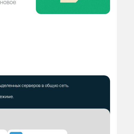
 новое
деленных серверов в общую сеть.
режиме.