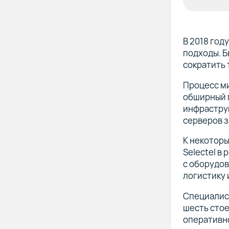
В 2018 год
подходы. Б
сократить 
Процесс ми
обширный п
инфрастру
серверов з
К некотор
Selectel в
с оборудов
логистику 
Специалист
шесть стое
оперативн