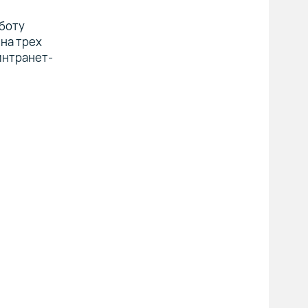
боту
на трех
интранет-