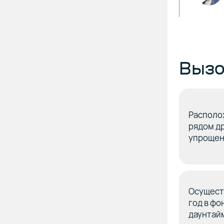
Вызо
Располо
рядом др
упрощен
Осущест
год в ф
даунтай